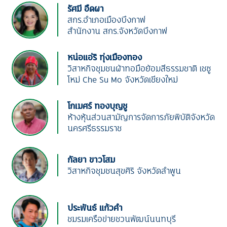
รัศมี อืดผา
สกร.อำเภอเมืองบึงกาฬ
สำนักงาน สกร.จังหวัดบึงกาฬ
หน่อแอ่ริ ทุ่งเมืองทอง
วิสาหกิจชุมชนผ้าทอมือย้อมสีธรรมชาติ เชซู
โหม่ Che Su Mo จังหวัดเชียงใหม่
โกเมศร์ ทองบุญชู
ห้างหุ้นส่วนสามัญการจัดการภัยพิบัติจังหวัด
นครศรีธรรมราช
กัลยา ขาวโสม
วิสาหกิจชุมชนสุขศิริ จังหวัดลำพูน
ประพันธ์ แก้วคำ
ชมรมเครือข่ายชวนพัฒน์นนทบุรี