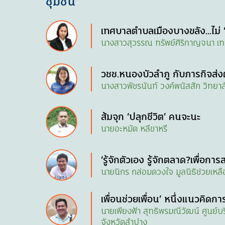
ชุมชน”
เทศบาลตำบลเมืองบางขลัง...ไม่ ‘ข
นางสาวสุวรรณ ทรัพย์ศิริกาญจนา เท
วชช.หนองบัวลำภู กับภารกิจส่งต
นางสาวพัชรนันท์ วงค์พนัสสัก วิทยา
ส้มจุก ‘ปลุกชีวิต’ คนจะนะ
นายอะหมัด หลีขาหรี
‘รู้จักตัวเอง รู้จักตลาด?เพื่อการส
นายนิกร กล่อมดวงใจ มูลนิธิช่วยเหล
เพื่อนช่วยเพื่อน’ หนึ่งแนวคิ
นายเพียงฟ้า สุทธิพรมณีวัฒน์ ศูนย์บร
จังหวัดลำปาง