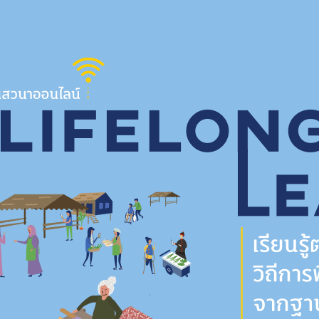
พาตนเองจากฐานชุมชน