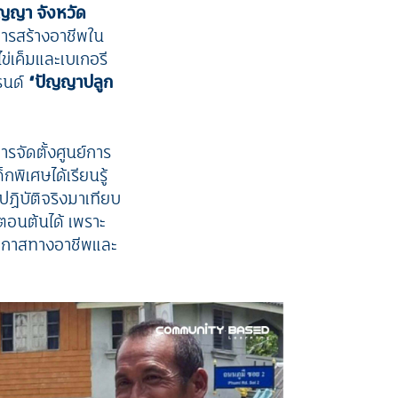
ญญา จังหวัด
การสร้างอาชีพใน
ข่เค็มและเบเกอรี
รนด์
“ปัญญาปลูก
รจัดตั้งศูนย์การ
็กพิเศษได้เรียนรู้
ิบัติจริงมาเทียบ
าตอนต้นได้ เพราะ
งโอกาสทางอาชีพและ