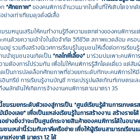
็อก
“ศักยภาพ”
ของคนพิการจำนวนมากในพื้นที่ให้เติบโตจากดั
อย่างเท่าเทียมดุจดั่งผีเสื้อ
ชมรมหนุนเสริมให้คนทำงานรู้ถึงความแตกต่างของคนพิการแต่
ละคนด้วยความเข้าใจในข้อจำกัด วิถีชีวิต สภาพแวดล้อม ครอบค
นอยู่ รวมถึงสร้างนิเวศการเรียนรู้ในชุมชนให้เอื้อต่อการเรียน
กนนำชุมชนจนเกิดเป็น
“กลไกพี่เลี้ยง”
มาร่วมบ่มเพาะคนพิกา
ต้องการไปร่วมกัน เพื่อไม่ให้คนพิการรู้สึกโดดเดี่ยว แต่สัมผั
กิดเป็นการปลดล็อกศักยภาพที่ช่วยยกระดับทักษะคนพิการให้ม
ตรอินทรีย์ การเรียนรู้งานบัญชี การแปรรูปผลิตภัณฑ์เกษตรแ
ถึงผลักดันให้เกิดการจ้างงานคนพิการตามมาตรา 35
นี้ชมรมยกระดับตัวเองสู่การเป็น “ศูนย์เรียนรู้ด้านการเกษตรส
ไม้เมืองเลย” เพื่อเป็นแหล่งเรียนรู้ในการสร้างงาน สร้างรายได้
อย่างยิ่งว่าจะเป็นศูนย์กระจายสินค้าของคนพิการได้ในอนาคต ไ
มชนเหล่านี้ร่วมกับภาคีเครือข่าย เพื่อให้ผู้เรียนสามารถเรียน
ษาแห่งชาติ มาตรา 12 ได้