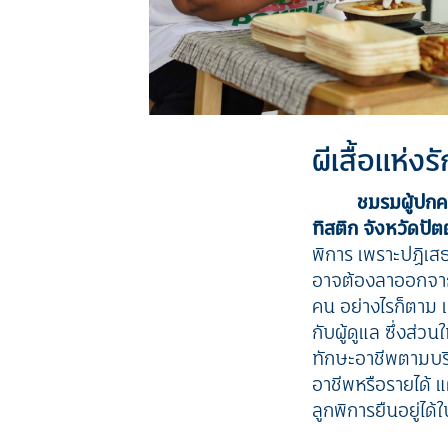
ผีเสื้อแห่ง
ชมรมผู้ปก
ทิสติก จังหวัดปั
พิการ เพราะปฏิเสธไ
อาจต้องลาออกจากง
คน อย่างไรก็ตาม 
กับผู้ดูแล ซึ่งส่
ทักษะอาชีพตามบริ
อาชีพหรือรายได้ แ
ลูกพิการยืนอยู่ได้ใ