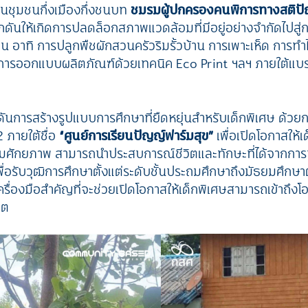
นชุมชนกึ่งเมืองกึ่งชนบท
ชมรมผู้ปกครองคนพิการทางสติปั
กดันให้เกิดการปลดล็อกสภาพแวดล้อมที่มีอยู่อย่างจำกัดไปสู่
บ้าน อาทิ การปลูกพืชผักสวนครัวริมรั้วบ้าน การเพาะเห็ด การทำไ
 การออกแบบผลิตภัณฑ์ด้วยเทคนิค Eco Print ฯลฯ ภายใต้แบ
ันการสร้างรูปแบบการศึกษาที่ยืดหยุ่นสำหรับเด็กพิเศษ ด้วยกา
 ภายใต้ชื่อ
“ศูนย์การเรียนปัญญ์ฟาร์มสุข”
เพื่อเปิดโอกาสให้เด
ศักยภาพ สามารถนำประสบการณ์ชีวิตและทักษะที่ได้จากการปฏ
ื่อรับวุฒิการศึกษาตั้งแต่ระดับชั้นประถมศึกษาถึงมัธยมศึกษ
ครื่องมือสำคัญที่จะช่วยเปิดโอกาสให้เด็กพิเศษสามารถเข้าถึ
คต