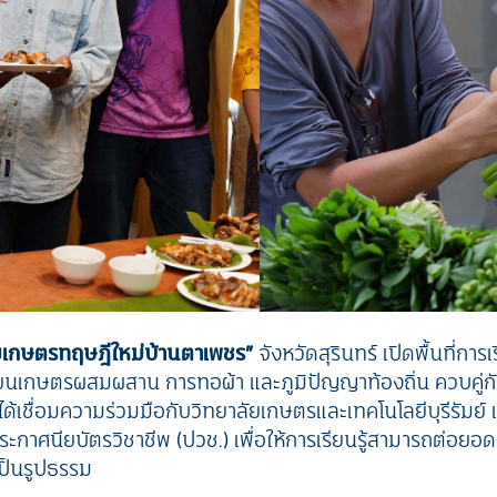
่มเกษตรทฤษฎีใหม่บ้านตาเพชร
”
จังหวัดสุรินทร์ เปิดพื้นที่การ
รียนเกษตรผสมผสาน การทอผ้า และภูมิปัญญาท้องถิ่น ควบคู่
ได้เชื่อมความร่วมมือกับวิทยาลัยเกษตรและเทคโนโลยีบุรีรัมย์ เป
ะกาศนียบัตรวิชาชีพ (ปวช.) เพื่อให้การเรียนรู้สามารถต่อยอด
เป็นรูปธรรม