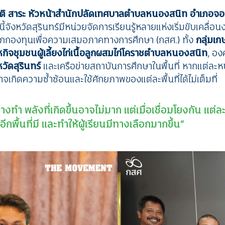
ติ สาระ หัวหน้าสำนักปลัดเทศบาลตำบลหนองสนิท อำเภอจอ
นี้จังหวัดสุรินทร์มีหน่วยจัดการเรียนรู้หลายแห่งเริ่มขับเคลื่
กกองทุนเพื่อความเสมอภาคทางการศึกษา (กสศ.) ทั้ง
กลุ่มเ
หกิจชุมชนผู้เลี้ยงไก่เนื้อลูกผสมไก่โคราชตำบลหนองสนิท
, อง
วัดสุรินทร์
และเครือข่ายสถาบันการศึกษาในพื้นที่ หากแต่ละห
เกิดความซ้ำซ้อนและใช้ศักยภาพของแต่ละพื้นที่ได้ไม่เต็มที่
างทำ พลังที่เกิดขึ้นอาจไม่มาก แต่เมื่อเชื่อมโยงกัน แต่ละ
ี่อีกพื้นที่มี และทำให้ผู้เรียนมีทางเลือกมากขึ้น”