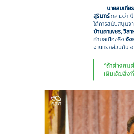
นายสมเกียร
สุรินทร์
กล่าวว่า ปี
ใต้การสนับสนุนจา
บ้านตาเพชร, วิสา
ตำบลเมืองลีง
จังห
งานแยกส่วนกัน อาจ
“ถ้าต่างคนต่
เติมเต็มสิ่งท