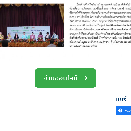
อ่านออนไลน์
แชร์:
Fac