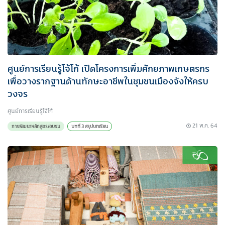
ศูนย์การเรียนรู้โจ้โก้ เปิดโครงการเพิ่มศักยภาพเกษตรกร
เพื่อวางรากฐานด้านทักษะอาชีพในชุมชนเมืองจังให้ครบ
วงจร
ศูนย์การเรียนรู้โจ้โก้
21 พ.ค. 64
การพัฒนาหลักสูตร/อบรม
บทที่ 3 สรุปบทเรียน