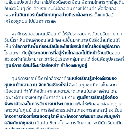
เปลี่ยนแปลงไป เช่น เราไม่ต้องนัดเจอเพื่อนเพื่อถามไถ่สารทุกข์สุขดิบ
กันตัวเป็นๆ อีกแล้ว เราแทบไม่ต้องเดินทางไปร้านค้าเพื่อซื้อของ
เพราะ
ในอินเทอร์เน็ตมีแทบทุกอย่างที่เราต้องการ
ตั้งแต่เสื้อผ้า
เครื่องดูดฝุ่น ไปยันอาหารสด
พฤติกรรมของคนเปลี่ยน ทำให้ผู้ประกอบการต้องปรับตาม ทุก
วันนี้เราเห็นร้านค้าออนไลน์เกิดใหม่ขึ้นมากมาย ซึ่งสิ่งนี้สะท้อนให้
เห็นว่า
โอกาสในพื้นที่ออนไลน์และโซเชียลมีเดียนั้นยังมีอยู่อีกมาก
โดยเฉพาะกับ
ผู้ประกอบการที่อยู่ห่างไกลและไม่มีหน้าร้าน
เป็นของ
ตัวเองทำให้ไม่สามารถเข้าถึงผู้บริโภคกลุ่มใหญ่ได้ ซึ่งนี่คืออุปสรรคที่
‘ศูนย์การเรียนโจ๊ะมาโลลือหล่า’ กำลังเผชิญอยู่
ศูนย์การเรียนโจ๊ะมาโลลือหล่าคือ
แหล่งเรียนรู้แห่งเดียวของ
ชุมชนบ้านสบลาน จังหวัดเชียงใหม่
ซึ่งเป็นชุมชนที่ห่างไกลจาก
เมืองใหญ่ ทำให้เกิดปัญหาและความขาดแคลนในหลายด้าน โดย
เฉพาะด้านของเงินทุนในการดำเนินงาน
ศูนย์การเรียนรู้จึงต้อง
พึ่งพาตัวเองในการจัดหางบประมาณ
มาเพื่อให้เพียงพอต่อการดูแล
เยาวชนในศูนย์ เช่น การจัดกิจกรรมผ่านโครงการสหกรณ์โรงเรียน
โครงการท่องเที่ยวเชิงอนุรักษ์
และ
โครงการพัฒนาและเพิ่มมูลค่า
ผลิตภัณฑ์ชุมชน
เป็นต้น ซึ่งทุกโครงการที่กล่าวมาจะมีนักเรียนเป็น
ศูนย์กลางในการบริหารจัดการ