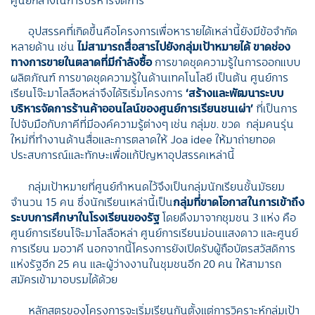
อุปสรรคที่เกิดขึ้นคือโครงการเพื่อหารายได้เหล่านี้ยังมีข้อจำกัด
หลายด้าน เช่น
ไม่สามารถสื่อสารไปยังกลุ่มเป้าหมายได้
ขาดช่อง
ทางการขายในตลาดที่มีกำลังซื้อ
การขาดชุดความรู้ในการออกแบบ
ผลิตภัณฑ์ การขาดชุดความรู้ในด้านเทคโนโลยี เป็นต้น ศูนย์การ
เรียนโจ๊ะมาโลลือหล่าจึงได้ริเริ่มโครงการ
‘สร้างและพัฒนาระบบ
บริหารจัดการร้านค้าออนไลน์ของศูนย์การเรียนชนเผ่า’
ที่เป็นการ
ไปจับมือกับภาคีที่มีองค์ความรู้ต่างๆ เช่น กลุ่มข. ขวด กลุ่มคนรุ่น
ใหม่ที่ทำงานด้านสื่อและการตลาดให้ Joa idee ให้มาถ่ายทอด
ประสบการณ์และทักษะเพื่อแก้ปัญหาอุปสรรคเหล่านี้
กลุ่มเป้าหมายที่ศูนย์กำหนดไว้จึงเป็นกลุ่มนักเรียนชั้นมัธยม
จำนวน 15 คน ซึ่งนักเรียนเหล่านี้เป็น
กลุ่มที่ขาดโอกาสในการเข้าถึง
ระบบการศึกษาในโรงเรียนของรัฐ
โดยดึงมาจากชุมชน 3 แห่ง คือ
ศูนย์การเรียนโจ๊ะมาโลลือหล่า ศูนย์การเรียนม่อนแสงดาว และศูนย์
การเรียน มอวาคี นอกจากนี้โครงการยังเปิดรับผู้ถือบัตรสวัสดิการ
แห่งรัฐอีก 25 คน และผู้ว่างงานในชุมชนอีก 20 คน ให้สามารถ
สมัครเข้ามาอบรมได้ด้วย
หลักสูตรของโครงการจะเริ่มเรียนกันตั้งแต่การวิคราะห์กลุ่มเป้า