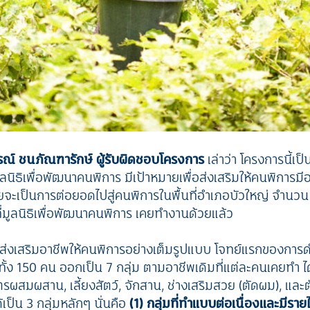
รณ์ ชนภัณฑารักษ์
ผู้รับผิดชอบโครงการ
เล่าว่า โครงการนี้เ
นิธิเพื่อพัฒนาคนพิการ มีเป้าหมายเพื่อส่งเสริมให้คนพิการมีอ
ดยจะเป็นการต่อยอดไปสู่คนพิการในพื้นที่อำเภอบัวใหญ่ จำนวน
ี่มูลนิธิเพื่อพัฒนาคนพิการ เคยทำงานด้วยแล้ว
ิ่มส่งเสริมอาชีพให้คนพิการอย่างเต็มรูปแบบ โจทย์แรกของการ
ทั้ง 150 คน ออกเป็น 7 กลุ่ม ตามอาชีพเดิมที่แต่ละคนเคยทำ ได
รผสมผสาน, เลี้ยงสัตว์, จักสาน, ช่างเสริมสวย (ตัดผม), และตัดเ
ป็น 3 กลุ่มหลักๆ นั่นคือ
(1) กลุ่มที่ทำแบบต่อเนื่องและมีรายได