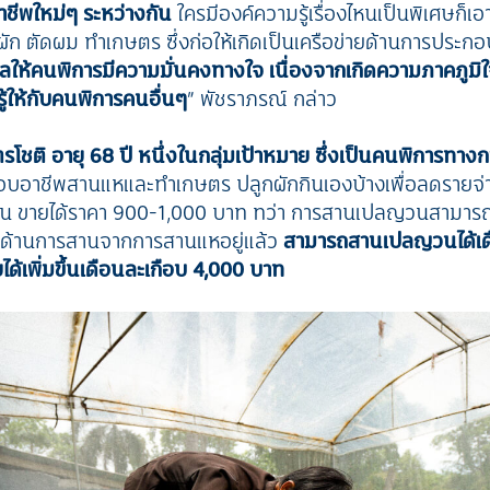
ชีพใหม่ๆ ระหว่างกัน
ใครมีองค์ความรู้เรื่องไหนเป็นพิเศษก็เอ
กผัก ตัดผม ทำเกษตร ซึ่งก่อให้เกิดเป็นเครือข่ายด้านการประ
ลให้คนพิการมีความมั่นคงทางใจ เนื่องจากเกิดความภาคภูมิใจใ
ู้ให้กับคนพิการคนอื่นๆ
” พัชราภรณ์ กล่าว
ตรโชติ
อายุ 68 ปี หนึ่งในกลุ่มเป้าหมาย ซึ่งเป็นคนพิการทางก
ะกอบอาชีพสานแหและทำเกษตร ปลูกผักกินเองบ้างเพื่อลดรายจ
ือน ขายได้ราคา 900-1,000 บาท ทว่า การสานเปลญวนสามารถท
กษะด้านการสานจากการสานแหอยู่แล้ว
สามารถสานเปลญวนได้เด
ได้เพิ่มขึ้นเดือนละเกือบ 4,000 บาท