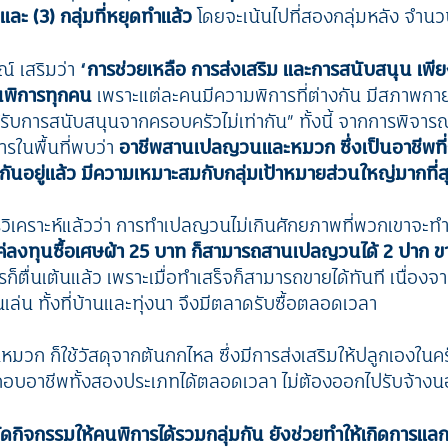
 และ (3) กลุ่มที่หยุดทำแล้ว
โดยจะเน้นไปที่สองกลุ่มหลัง จำน
ณ์ เสริมว่า
“
การช่วยเหลือ การส่งเสริม และการสนับสนุน เพีย
นพิการทุกคน
เพราะแต่ละคนมีความพิการที่ต่างกัน มีสภาพกา
รับการสนับสนุนจากครอบครัวไม่เท่ากัน” ทั้งนี้ จากการพิจ
รในพื้นที่พบว่า
อาชีพสานเปลญวนและหมวก ซึ่งเป็นอาชีพที่ก
กันอยู่แล้ว มีความเหมาะสมกับกลุ่มเป้าหมายส่วนใหญ่มากที่ส
รวิเคราะห์แล้วว่า การทำเปลญวนไม่เกินศักยภาพที่พวกเขาจะทำไ
ค่ลงทุนซื้อเศษผ้า 25 บาท ก็สามารถสานเปลญวนได้ 2 ปาก ข
ารก็ตื่นเต้นแล้ว เพราะเมื่อทำเสร็จก็สามารถขายได้ทันที เนื่อ
่น ทั้งที่บ้านและทุ่งนา จึงมีตลาดรับซื้อตลอดเวลา
มวก ก็ใช้วัสดุจากต้นกกไหล ซึ่งมีการส่งเสริมให้ปลูกเองในคร
อบอาชีพทั้งสองประเภทได้ตลอดเวลา ไม่ต้องออกไปรับจ้าง
จัดกิจกรรมให้คนพิการได้รวมกลุ่มกัน ยังช่วยทำให้เกิดการแลก