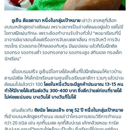
อูเซ็น ดีแลตานา
หนึ่งในกลุ่มเป้าหมาย
เล่าว่า สาเหตุที่เลือก
อบรมหลักสูตรช่างตัดผม เพราะอยากเป็นช่างตัดผมอยู่แล้ว แต่ไม่มี
โอกาสฝึกฝนทักษะ เพราะต้องทำงานรับจ้างทั่วไป
“พอมาเรียนที่นี่
อาจารย์เขาสอนตั้งแต่เรื่องการจับแบตตาเลี่ยน การจับหวี การจับ
กรรไกร ช่วงแรกจะให้ทดลองกับหุ่น มีผมปลอม แล้วก็เริ่มฝึกตัด
รองทรง รองทรงต่ำ รองทรงกลาง รองทรงสูง สกินเฮด ทรงเด็ก
นักเรียน”
เมื่ออบรมเสร็จ อูเซ็นมีโอกาสได้ลงพื้นที่ไปฝึกตัดผมให้ชาวบ้าน
ตามมัสยิด ให้เด็กนักเรียนตามศูนย์โรงเรียนตาดีกา รวมๆ แล้วน่าจะ
ตัดผมไปแล้วกว่า 100
โดยในหนึ่งวันจะมีลูกค้าประมาณ 13-15 คน
ทำให้มีรายได้เสริมต่อวัน 300-400 บาท ซึ่งดีกว่าแต่ก่อนที่รายได้
ไม่ค่อยแน่นอน บางวันได้ บางวันก็ไม่ได้
เช่นเดียวกับ
ซัยนัย โตเมะเล๊าะ อายุ 52 ปี หนึ่งในกลุ่มเป้าหมาย
ที่เข้าอบรมหลักสูตรทำขนม เธอเล่าว่าโครงการสอนวิธีการทำขนม
กว่า 20 ชนิด เช่น
คุกกี้นมสด
คุกกี้สับปะรด เค้กกล้วยหอม
ทาร์ต
สับปะรด
​แซนด์วิชแฮมไก่หย็อง เป็นต้น ซึ่งเรียนก็ไม่ยาก แต่ต้อง