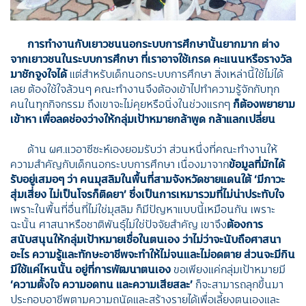
การทำงานกับเยาวชนนอกระบบการศึกษานั้นยากมาก ต่าง
จากเยาวชนในระบบการศึกษา ที่เราอาจใช้เกรด คะแนนหรือรางวัล
มาชักจูงใจได้
แต่สำหรับเด็กนอกระบบการศึกษา สิ่งเหล่านี้ใช้ไม่ได้
เลย ต้องใช้ใจล้วนๆ คณะทำงานจึงต้องเข้าไปทำความรู้จักกับทุก
คนในทุกกิจกรรม ถึงเขาจะไม่คุยหรือนิ่งในช่วงแรกๆ
ก็ต้องพยายาม
เข้าหา เพื่อลดช่องว่างให้กลุ่มเป้าหมายกล้าพูด กล้าแลกเปลี่ยน
ด้าน ผศ.แวอาซีซะห์เองยอมรับว่า ส่วนหนึ่งที่คณะทำงานให้
ความสำคัญกับเด็กนอกระบบการศึกษา เนื่องมาจาก
ข้อมูลที่มักได้
รับอยู่เสมอๆ ว่า คนมุสลิมในพื้นที่สามจังหวัดชายแดนใต้ ‘มีภาวะ
สุ่มเสี่ยง ไม่เป็นโจรก็ติดยา’ ซึ่งเป็นการเหมารวมที่ไม่น่าประทับใจ
เพราะในพื้นที่อื่นที่ไม่ใช่มุสลิม ก็มีปัญหาแบบนี้เหมือนกัน เพราะ
ฉะนั้น ศาสนาหรือชาติพันธุ์ไม่ใช่ปัจจัยสำคัญ เขาจึง
ต้องการ
สนับสนุนให้กลุ่มเป้าหมายเชื่อในตนเอง ว่าไม่ว่าจะนับถือศาสนา
อะไร ความรู้และทักษะอาชีพจะทำให้ไม่จนและไม่อดตาย ส่วนจะมีกิน
มีใช้แค่ไหนนั้น อยู่ที่การพัฒนาตนเอง
ขอเพียงแค่กลุ่มเป้าหมายมี
‘ความตั้งใจ ความอดทน และความเสียสละ’
ก็จะสามารถลุกขึ้นมา
ประกอบอาชีพตามความถนัดและสร้างรายได้เพื่อเลี้ยงตนเองและ