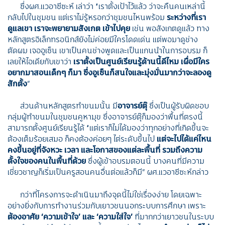
ซึ่งผศ.แวอาซีซะห์ เล่าว่า
“เราตั้งเป้าไว้แล้ว ว่าจะคืนคนเหล่านี้
กลับไปในชุมชน แต่เราไม่รู้หรอกว่าชุมชนไหนพร้อม
ระหว่างที่เรา
ดูแลเขา เราจะพยายามสังเกต เข้าไปคุย
เช่น พอสังเกตดูแล้ว ทาง
หลักสูตรอิเล็กทรอนิกส์ยังไม่ค่อยมีใครโดดเด่น แต่พอมาดูช่าง
ตัดผม เจออูเซ็น เขาเป็นคนช่างพูดและเป็นแกนนำในการอบรม ก็
เลยให้ไอเดียกับเขาว่า
เราตั้งเป็นศูนย์เรียนรู้ด้านนี้ดีไหม เผื่อมีใคร
อยากมาสอนเด็กๆ ก็มา ซึ่งอูเซ็นก็สนใจและมุ่งมั่นมากว่าจะลองดู
สักตั้ง
”
ส่วนด้านหลักสูตรทำขนมนั้น มี
อาจารย์ตุ๊
ซึ่งเป็นผู้รับผิดชอบ
กลุ่มผู้ทำขนมในชุมชนคูหามุข ซึ่งอาจารย์ตุ๊ก็มองว่าพื้นที่ตรงนี้
สามารถตั้งศูนย์เรียนรู้ได้
“แต่เราก็ไม่ได้มองว่าทุกอย่างที่เกิดขึ้นจะ
ต้องเต็มร้อยเสมอ ก็คงต้องค่อยๆ ไต่ระดับขึ้นไป
แต่จะไปได้แค่ไหน
คงขึ้นอยู่ที่จังหวะ เวลา และโอกาสของแต่ละพื้นที่ รวมถึงความ
ตั้งใจของคนในพื้นที่ด้วย
ซึ่งผู้เข้าอบรมตอนนี้ บางคนที่มีความ
เชี่ยวชาญก็เริ่มเป็นครูสอนคนอื่นต่อแล้วก็มี”
ผศ.แวอาซีซะห์กล่าว
กว่าที่โครงการจะดำเนินมาถึงจุดนี้ไม่ใช่เรื่องง่าย โดยเฉพาะ
อย่างยิ่งกับการทำงานร่วมกับเยาวชนนอกระบบการศึกษา เพราะ
ต้องอาศัย ‘ความเข้าใจ’ และ ‘ความใส่ใจ’
ที่มากกว่าเยาวชนในระบบ