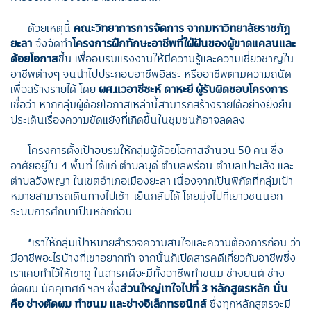
ด้วยเหตุนี้
คณะวิทยาการการจัดการ จากมหาวิทยาลัยราชภัฏ
ยะลา
จึงจัดทำ
โครงการฝึกทักษะอาชีพที่ใฝ่ฝันของผู้ขาดแคลนและ
ด้อยโอกาส
ขึ้น เพื่ออบรมแรงงานให้มีความรู้และความเชี่ยวชาญใน
อาชีพต่างๆ จนนำไปประกอบอาชีพอิสระ หรืออาชีพตามความถนัด
เพื่อสร้างรายได้ โดย
ผศ.แวอาซีซะห์ ดาหะยี ผู้รับผิดชอบโครงการ
เชื่อว่า หากกลุ่มผู้ด้อยโอกาสเหล่านี้สามารถสร้างรายได้อย่างยั่งยืน
ประเด็นเรื่องความขัดแย้งที่เกิดขึ้นในชุมชนก็อาจลดลง
โครงการตั้งเป้าอบรมให้กลุ่มผู้ด้อยโอกาสจำนวน 50 คน ซึ่ง
อาศัยอยู่ใน 4 พื้นที่ ได้แก่ ตำบลบุดี ตำบลพร่อน ตำบลเปาะเส้ง และ
ตำบลวังพญา ในเขตอำเภอเมืองยะลา เนื่องจากเป็นพิกัดที่กลุ่มเป้า
หมายสามารถเดินทางไปเช้า-เย็นกลับได้ โดยมุ่งไปที่เยาวชนนอก
ระบบการศึกษาเป็นหลักก่อน
“เราให้กลุ่มเป้าหมายสำรวจความสนใจและความต้องการก่อน ว่า
มีอาชีพอะไรบ้างที่เขาอยากทำ จากนั้นก็เปิดสารคดีเกี่ยวกับอาชีพซึ่ง
เราเคยทำไว้ให้เขาดู ในสารคดีจะมีทั้งอาชีพทำขนม ช่างยนต์ ช่าง
ตัดผม มัคคุเทศก์ ฯลฯ ซึ่ง
ส่วนใหญ่เทใจไปที่ 3 หลักสูตรหลัก นั่น
คือ ช่างตัดผม ทำขนม และช่างอิเล็กทรอนิกส์
ซึ่งทุกหลักสูตรจะมี