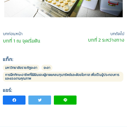
เมนู
บทก่อนหน้า
บทถัดไป
บทที่ 2 ระหว่างทาง
บทที่ 1 ณ จุดเริ่มต้น
นำทาง
เรื่อง
แท็ก:
มหาวิทยาลัยราชภัฏยะลา
ยะลา
การฝึกทักษะอาชีพที่ใฝ่ฝันของผู้ขาดแคลนทุนทรัพย์และด้อยโอกาส เพื่อเป็นผู้ประกอบการ
และแรงงานคุณภาพ
แชร์: