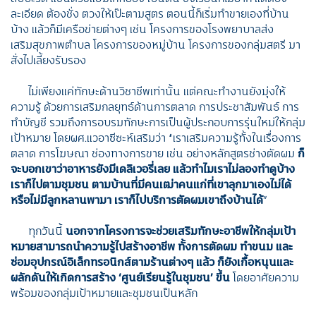
ละเอียด ต้องชั่ง ตวงให้เป๊ะตามสูตร ตอนนี้ก็เริ่มทำขายเองที่บ้าน
บ้าง แล้วก็มีเครือข่ายต่างๆ เช่น โครงการของโรงพยาบาลส่ง
เสริมสุขภาพตำบล โครงการของหมู่บ้าน โครงการของกลุ่มสตรี มา
สั่งไปเลี้ยงรับรอง
ไม่เพียงแค่ทักษะด้านวิชาชีพเท่านั้น แต่คณะทำงานยังมุ่งให้
ความรู้ ด้วยการเสริมกลยุทธ์ด้านการตลาด การประชาสัมพันธ์ การ
ทำบัญชี รวมถึงการอบรมทักษะการเป็นผู้ประกอบการรุ่นใหม่ให้กลุ่ม
เป้าหมาย โดยผศ.แวอาซีซะห์เสริมว่า
“เราเสริมความรู้ทั้งในเรื่องการ
ตลาด การโฆษณา ช่องทางการขาย เช่น อย่างหลักสูตรช่างตัดผม
ก็
จะบอกเขาว่าอาหารยังมีเดลิเวอรี่เลย แล้วทำไมเราไม่ลองทำดูบ้าง
เราก็ไปตามชุมชน ตามบ้านที่มีคนเฒ่าคนแก่ที่เขาลุกมาเองไม่ได้
หรือไม่มีลูกหลานพามา เราก็ไปบริการตัดผมเขาถึงบ้านได้
”
ทุกวันนี้
นอกจากโครงการจะช่วยเสริมทักษะอาชีพให้กลุ่มเป้า
หมายสามารถนำความรู้ไปสร้างอาชีพ ทั้งการตัดผม ทำขนม และ
ซ่อมอุปกรณ์อิเล็กทรอนิกส์ตามร้านต่างๆ แล้ว ก็ยังเกื้อหนุนและ
ผลักดันให้เกิดการสร้าง ‘ศูนย์เรียนรู้ในชุมชน’ ขึ้น
โดยอาศัยความ
พร้อมของกลุ่มเป้าหมายและชุมชนเป็นหลัก