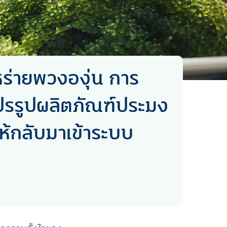
าหร่ายพวงองุ่น การ
ปรรูปผลิตภัณฑ์ประมง
ห้กลับมาเข้าระบบ