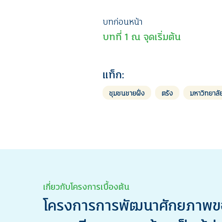
เมนู
บทก่อนหน้า
บทที่ 1 ณ จุดเริ่มต้น
นำทาง
เรื่อง
แท็ก:
ชุมชนชายฝั่ง
ตรัง
มหาวิทยาลั
เกี่ยวกับโครงการเบื้องต้น
โครงการการพัฒนาศักยภาพของเ