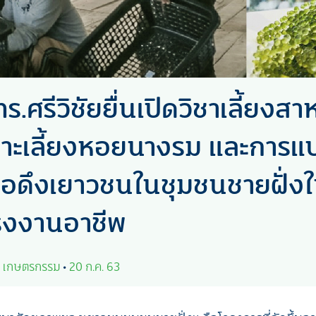
ร.ศรีวิชัยยื่นเปิดวิชาเลี้ยงส
าะเลี้ยงหอยนางรม และการแ
ื่อดึงเยาวชนในชุมชนชายฝั่งใ
รงงานอาชีพ
•
เกษตรกรรม
•
20 ก.ค. 63