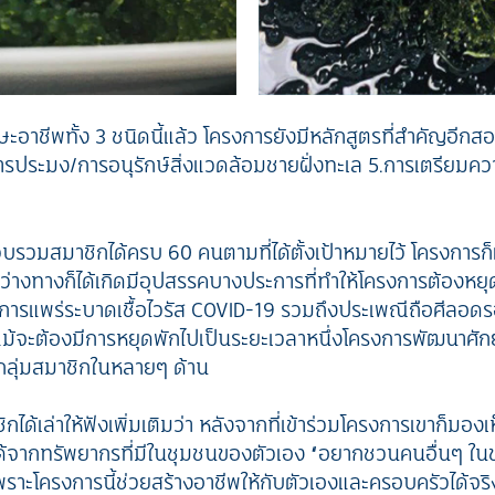
อาชีพทั้ง 3 ชนิดนี้แล้ว โครงการยังมีหลักสูตรที่สำคัญอีกส
ระมง/การอนุรักษ์สิ่งแวดล้อมชายฝั่งทะเล 5.การเตรียมควา
วบรวมสมาชิกได้ครบ 60 คนตามที่ได้ตั้งเป้าหมายไว้ โครงการก
่างทางก็ได้เกิดมีอุปสรรคบางประการที่ทำให้โครงการต้องหยุด
องการแพร่ระบาดเชื้อไวรัส COVID-19 รวมถึงประเพณีถือศีลอ
้จะต้องมีการหยุดพักไปเป็นระยะเวลาหนึ่งโครงการพัฒนาศักยภ
กลุ่มสมาชิกในหลายๆ ด้าน
ิกได้เล่าให้ฟังเพิ่มเติมว่า หลังจากที่เข้าร่วมโครงการเขาก็มอ
้จากทรัพยากรที่มีในชุมชนของตัวเอง “อยากชวนคนอื่นๆ ในช
าะโครงการนี้ช่วยสร้างอาชีพให้กับตัวเองและครอบครัวได้จริง ท