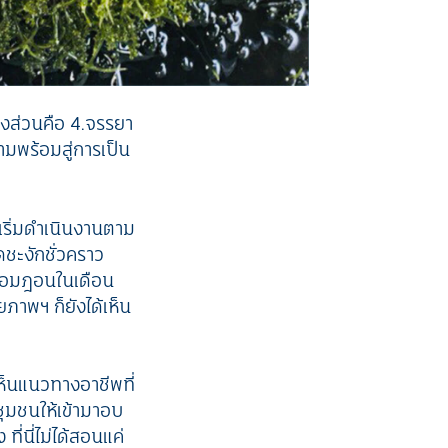
องส่วนคือ 4.จรรยา
มพร้อมสู่การเป็น
็เริ่มดำเนินงานตาม
ชะงักชั่วคราว
ดรอมฎอนในเดือน
าพฯ ก็ยังได้เห็น
งเห็นแนวทางอาชีพที่
ุมชนให้เข้ามาอบ
ี่นี่ไม่ได้สอนแค่