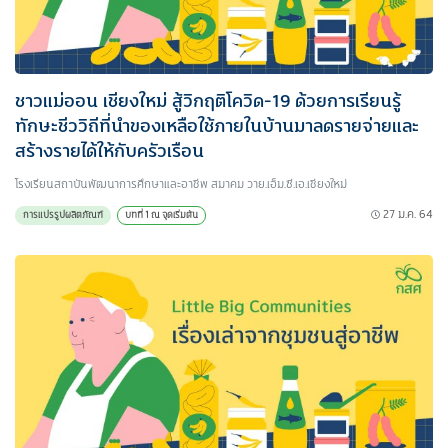
ชาวแม่ออน เชียงใหม่ สู้วิกฤติโควิด-19 ด้วยการเรียนรู้
ทักษะชีววิถีที่นำของเหลือใช้ภายในบ้านมาลดรายจ่ายและ
สร้างรายได้ให้กับครัวเรือน
โรงเรียนสถาบันพัฒนาการศึกษาและอาชีพ สมาคม วาย.เอ็ม.ซี.เอ.เชียงใหม่
27 ม.ค. 64
การแปรรูปผลิตภัณฑ์
บทที่ 1 ณ จุดเริ่มต้น