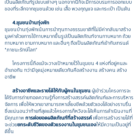
เป็นผลิตภัณฑ์รูปแบบต่างๆ นอกจากนี้ก็จะมีการอบรมการออกแบบ
ของที่ระลึกจากชุมชนด้วย เช่น เสื้อ พวงกุญแจ และกระเป๋า เป็นต้น
4.ชุมชนบ้านทุ่งพัก
ชุมชนบ้านทุ่งพักเน้นการนำทุนทางธรรมชาติที่ไม่มีค่ากลับมาสร้าง
มูลค่าด้วยการใช้กาบหมากขึ้นรูปเป็นผลิตภัณฑ์จานกาบหมาก ถ้วย
กาบหมาก ชามกาบหมาก และอื่นๆ ถือเป็นผลิตภัณฑ์เข้ากับเทรนด์
“ภาชนะรักษ์โลก”
โครงการนี้ถึงแม้จะวางเป้าหมายไว้ในชุมชน 4 แห่งที่อยู่คนละ
อำเภอกัน ทว่ามีจุดมุ่งหมายเดียวกันคือสร้างงาน สร้างคน สร้าง
อาชีพ
สร้างอาชีพและรายได้ให้กับผู้คนในชุมชน
ผู้เข้าร่วมโครงการจะ
ได้รับการถ่ายทอดความรู้ทั้งการสร้างสรรค์ผลิตภัณฑ์และการบริหาร
จัดการ เพื่อให้พวกเขาสามารถหาเลี้ยงชีพด้วยตัวเองได้อย่างราบรื่น
ซึ่งแน่นอนว่าท้ายที่สุดแล้วโครงการก็หวังจะได้เห็นการดำเนินงานที่
มีคุณภาพ
การต่อยอดผลิตภัณฑ์ที่สร้างสรรค์
เพื่อการสร้างรายได้ที่
จะช่วย
ยกระดับชีวิตของตัวแรงงานในชุมชนเอง
ให้มีความเป็นอยู่ที่
ดีขึ้น