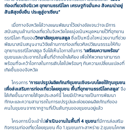
ท่องเที่ยวเชิงนิเวศ อุทยานธรณีโลก เศรษฐกิจมั่นคง สังคมน่าอยู่
สันติสุขยั่งยืน ประตูสู่อาเซียน”
เมื่อทางจังหวัดได้วางแผนพัฒนาไว้อย่างชัดเจนว่าจะมีการ
สนับสนุนด้านท่องเที่ยวในจังหวัดโดยมุ่งเน้นหมุดหมายไว้ที่อุทยาน
ธรณีโลก ทีมของ
วิทยาลัยชุมชนสตูล
ซึ่งเป็นหนึ่งใจหน่วยงานที่ช่วย
พัฒนาสนับสนุนงานวิจัยด้านการท่องเที่ยวศิลปวัฒนธรรมให้กับ
อุทยานธรณีโลกสตูล จึงได้เห็นโอกาสในการ
‘เตรียมความพร้อม’
ชุมชนและประชากรในพื้นที่อำภอใกล้เคียง เพื่อให้พวกเขาสามารถ
พร้อมที่จะคว้าโอกาสในการเติบโตไปพร้อมๆ กับความเปลี่ยนแปลงที่
เกิดขึ้นของจังหวัด
โครงการ
‘การแปรรูปผลิตภัณฑ์ชุมชนเชิงระบบโดยใช้ทุนชุมชน
เพื่อส่งเสริมการท่องเที่ยวโดยชุมชน พื้นที่อุทยานธรณีโลกสตูล’
จึง
ได้เกิดขึ้นมาภายใต้จุดประสงค์นี้ โดยมีเป้าหมายเป็นการพัฒนา
ทักษะและความสามารถในการแปรรูปและต่อยอดผลิตภัณฑ์ของ
คนในชุมชนจากรากฐานที่เป็นต้นทุนของชุมชนอยู่แล้ว
โครงการนี้จะเข้าไป
ดำเนินงานในพื้นที่ 4 ชุมชน
ที่มีการส่งเสริม
กิจกรรมท่องเที่ยวโดยชุมชน คือ 1.ชุมชนเกาะสาหร่าย 2.ชุมชนโคกพ