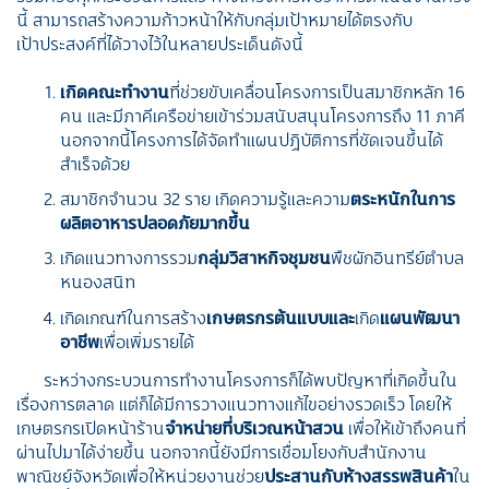
นี้ สามารถสร้างความก้าวหน้าให้กับกลุ่มเป้าหมายได้ตรงกับ
เป้าประสงค์ที่ได้วางไว้ในหลายประเด็นดังนี้
เกิดคณะทำงาน
ที่ช่วยขับเคลื่อนโครงการเป็นสมาชิกหลัก 16
คน และมีภาคีเครือข่ายเข้าร่วมสนับสนุนโครงการถึง 11 ภาคี
นอกจากนี้โครงการได้จัดทำแผนปฏิบัติการที่ชัดเจนขึ้นได้
สำเร็จด้วย
สมาชิกจำนวน 32 ราย เกิดความรู้และความ
ตระหนักในการ
ผลิตอาหารปลอดภัยมากขึ้น
เกิดแนวทางการรวม
กลุ่มวิสาหกิจชุมชน
พืชผักอินทรีย์ตำบล
หนองสนิท
เกิดเกณฑ์ในการสร้าง
เกษตรกรต้นแบบและ
เกิด
แผนพัฒนา
อาชีพ
เพื่อเพิ่มรายได้
ระหว่างกระบวนการทำงานโครงการก็ได้พบปัญหาที่เกิดขึ้นใน
เรื่องการตลาด แต่ก็ได้มีการวางแนวทางแก้ไขอย่างรวดเร็ว โดยให้
เกษตรกรเปิดหน้าร้าน
จำหน่ายที่บริเวณหน้าสวน
เพื่อให้เข้าถึงคนที่
ผ่านไปมาได้ง่ายขึ้น นอกจากนี้ยังมีการเชื่อมโยงกับสำนักงาน
พาณิชย์จังหวัดเพื่อให้หน่วยงานช่วย
ประสานกับห้างสรรพสินค้า
ใน