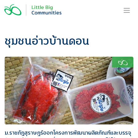
Skip
to
content
ชุมชนอ่าวบ้านดอน
ม.ราชภัฏสุราษฎร์ออกโครงการพัฒนาผลิตภัณฑ์และบรรจุ