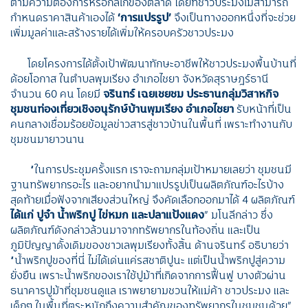
ตามความต้องการหรือกลไกของตลาด โดยที่ชาวประมงไม่สามารถ
กำหนดราคาสินค้าเองได้
‘การแปรรูป’
จึงเป็นทางออกหนึ่งที่จะช่วย
เพิ่มมูลค่าและสร้างรายได้เพิ่มให้ครอบครัวชาวประมง
โดยโครงการได้ตั้งเป้าพัฒนาทักษะอาชีพให้ชาวประมงพื้นบ้านที่
ด้อยโอกาส ในตำบลพุมเรียง อำเภอไชยา จังหวัดสุราษฎร์ธานี
จำนวน 60 คน โดยมี
จรินทร์ เฉยเชยชม ประธานกลุ่มวิสาหกิจ
ชุมชนท่องเที่ยวเชิงอนุรักษ์บ้านพุมเรียง อำเภอไชยา
รับหน้าที่เป็น
คนกลางเชื่อมร้อยข้อมูลข่าวสารสู่ชาวบ้านในพื้นที่ เพราะทำงานกับ
ชุมชนมายาวนาน
“ในการประชุมครั้งแรก เราจะถามกลุ่มเป้าหมายเลยว่า ชุมชนมี
ฐานทรัพยากรอะไร และอยากนำมาแปรรูปเป็นผลิตภัณฑ์อะไรบ้าง
สุดท้ายเมื่อฟังจากเสียงส่วนใหญ่ จึงคัดเลือกออกมาได้ 4 ผลิตภัณฑ์
ได้แก่ ปูจ๋า น้ำพริกปู ไข่หมก และปลาแป้งแดง
” มโนลีกล่าว ซึ่ง
ผลิตภัณฑ์ดังกล่าวล้วนมาจากทรัพยากรในท้องถิ่น และเป็น
ภูมิปัญญาดั้งเดิมของชาวเลพุมเรียงทั้งสิ้น ด้านจรินทร์ อธิบายว่า
“น้ำพริกปูของที่นี่ ไม่ได้เด่นแค่รสชาติปูนะ แต่เป็นน้ำพริกปูสู่ความ
ยั่งยืน
เพราะ
น้ำพริกของเราใช้ปูม้าที่เกิดจากการฟื้นฟู บางตัวผ่าน
ธนาคารปูม้าที่ชุมชนดูแล เราพยายามชวนให้แม่ค้า ชาวประมง และ
เด็กๆ ในพื้นที่ตระหนักถึงความสำคัญของทรัพยากรในชุมชนด้วย
”