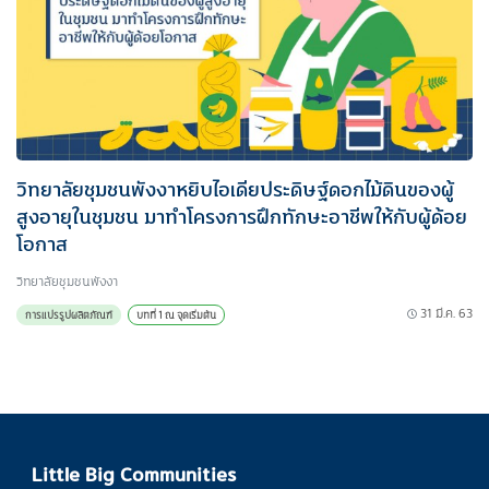
วิทยาลัยชุมชนพังงาหยิบไอเดียประดิษฐ์ดอกไม้ดินของผู้
สูงอายุในชุมชน มาทำโครงการฝึกทักษะอาชีพให้กับผู้ด้อย
โอกาส
วิทยาลัยชุมชนพังงา
31 มี.ค. 63
การแปรรูปผลิตภัณฑ์
บทที่ 1 ณ จุดเริ่มต้น
Little Big Communities