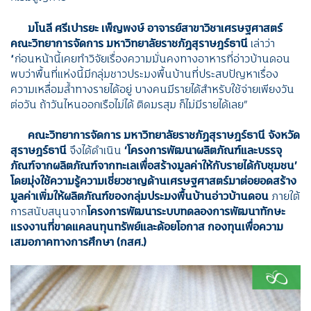
มโนลี ศรีเปารยะ เพ็ญพงษ์ อาจารย์สาขาวิชาเศรษฐศาสตร์
คณะวิทยาการจัดการ มหาวิทยาลัยราชภัฏสุราษฎร์ธานี
เล่าว่า
“ก่อนหน้านี้เคยทำวิจัยเรื่องความมั่นคงทางอาหารที่อ่าวบ้านดอน
พบว่าพื้นที่แห่งนี้มีกลุ่มชาวประมงพื้นบ้านที่ประสบปัญหาเรื่อง
ความเหลื่อมล้ำทางรายได้อยู่ บางคนมีรายได้สำหรับใช้จ่ายเพียงวัน
ต่อวัน ถ้าวันไหนออกเรือไม่ได้ ติดมรสุม ก็ไม่มีรายได้เลย”
คณะวิทยาการจัดการ มหาวิทยาลัยราชภัฏสุราษฎร์ธานี จังหวัด
สุราษฎร์ธานี
จึงได้ดำเนิน
‘โครงการพัฒนาผลิตภัณฑ์และบรรจุ
ภัณฑ์จากผลิตภัณฑ์จากทะเลเพื่อสร้างมูลค่าให้กับรายได้กับชุมชน’
โดยมุ่งใช้ความรู้ความเชี่ยวชาญด้านเศรษฐศาสตร์มาต่อยอดสร้าง
มูลค่าเพิ่มให้ผลิตภัณฑ์ของกลุ่มประมงพื้นบ้านอ่าวบ้านดอน
ภายใต้
การสนับสนุนจาก
โครงการพัฒนาระบบทดลองการพัฒนาทักษะ
แรงงานที่ขาดแคลนทุนทรัพย์และด้อยโอกาส กองทุนเพื่อความ
เสมอภาคทางการศึกษา (กสศ.)