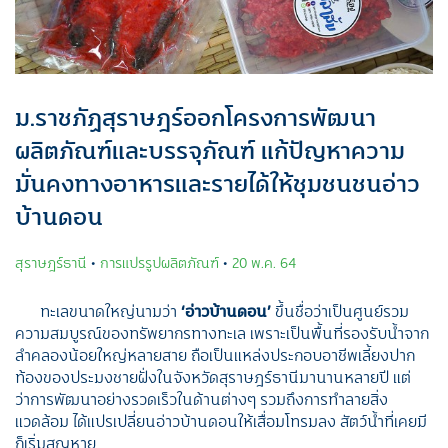
ม.ราชภัฏสุราษฎร์ออกโครงการพัฒนา
ผลิตภัณฑ์และบรรจุภัณฑ์ แก้ปัญหาความ
มั่นคงทางอาหารและรายได้ให้ชุมชนชนอ่าว
บ้านดอน
สุราษฎร์ธานี
•
การแปรรูปผลิตภัณฑ์
•
20 พ.ค. 64
ทะเลขนาดใหญ่นามว่า
‘อ่าวบ้านดอน’
ขึ้นชื่อว่าเป็นศูนย์รวม
ความสมบูรณ์ของทรัพยากรทางทะเล เพราะเป็นพื้นที่รองรับน้ำจาก
ลำคลองน้อยใหญ่หลายสาย ถือเป็นแหล่งประกอบอาชีพเลี้ยงปาก
ท้องของประมงชายฝั่งในจังหวัดสุราษฎร์ธานีมานานหลายปี แต่
ว่าการพัฒนาอย่างรวดเร็วในด้านต่างๆ รวมถึงการทำลายสิ่ง
แวดล้อม ได้แปรเปลี่ยนอ่าวบ้านดอนให้เสื่อมโทรมลง สัตว์น้ำที่เคยมี
ก็เริ่มสูญหาย