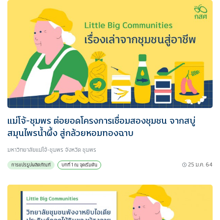
แม่โจ้-ชุมพร ต่อยอดโครงการเชื่อมสองชุมชน จากสบู่
สมุนไพรน้ำผึ้ง สู่กล้วยหอมทองฉาบ
มหาวิทยาลัยแม่โจ้-ชุมพร จังหวัด ชุมพร
25 ม.ค. 64
การแปรรูปผลิตภัณฑ์
บทที่ 1 ณ จุดเริ่มต้น