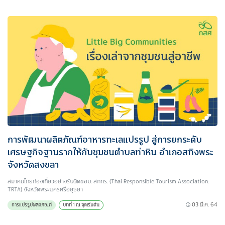
การพัฒนาผลิตภัณฑ์อาหารทะเลแปรรูป สู่การยกระดับ
เศรษฐกิจฐานรากให้กับชุมชนตำบลท่าหิน อำเภอสทิงพระ
จังหวัดสงขลา
สมาคมไทยท่องเที่ยวอย่างรับผิดชอบ: สททร. (Thai Responsible Tourism Association:
TRTA) จังหวัดพระนครศรีอยุธยา
03 มี.ค. 64
การแปรรูปผลิตภัณฑ์
บทที่ 1 ณ จุดเริ่มต้น