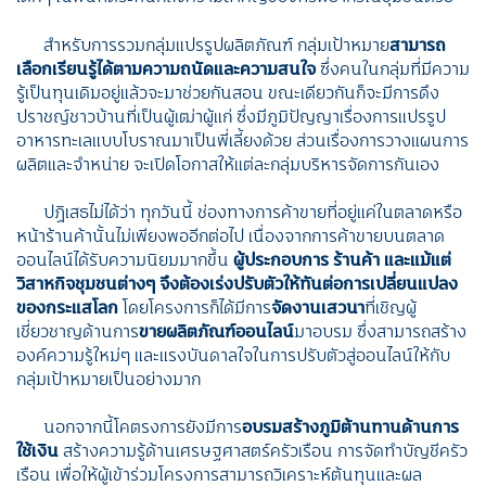
สำหรับการรวมกลุ่มแปรรูปผลิตภัณฑ์ กลุ่มเป้าหมาย
สามารถ
เลือกเรียนรู้ได้ตามความถนัดและความสนใจ
ซึ่งคนในกลุ่มที่มีความ
รู้เป็นทุนเดิมอยู่แล้วจะมาช่วยกันสอน ขณะเดียวกันก็จะมีการดึง
ปราชญ์ชาวบ้านที่เป็นผู้เฒ่าผู้แก่ ซึ่งมีภูมิปัญญาเรื่องการแปรรูป
อาหารทะเลแบบโบราณมาเป็นพี่เลี้ยงด้วย ส่วนเรื่องการวางแผนการ
ผลิตและจำหน่าย จะเปิดโอกาสให้แต่ละกลุ่มบริหารจัดการกันเอง
ปฏิเสธไม่ได้ว่า ทุกวันนี้ ช่องทางการค้าขายที่อยู่แค่ในตลาดหรือ
หน้าร้านค้านั้นไม่เพียงพออีกต่อไป เนื่องจากการค้าขายบนตลาด
ออนไลน์ได้รับความนิยมมากขึ้น
ผู้ประกอบการ ร้านค้า และแม้แต่
วิสาหกิจชุมชนต่างๆ จึงต้องเร่งปรับตัวให้ทันต่อการเปลี่ยนแปลง
ของกระแสโลก
โดยโครงการก็ได้มีการ
จัดงานเสวนา
ที่เชิญผู้
เชี่ยวชาญด้านการ
ขายผลิตภัณฑ์ออนไลน์
มาอบรม ซึ่งสามารถสร้าง
องค์ความรู้ใหม่ๆ และแรงบันดาลใจในการปรับตัวสู่ออนไลน์ให้กับ
กลุ่มเป้าหมายเป็นอย่างมาก
นอกจากนี้โคตรงการยังมีการ
อบรมสร้างภูมิต้านทานด้านการ
ใช้เงิน
สร้างความรู้ด้านเศรษฐศาสตร์ครัวเรือน การจัดทำบัญชีครัว
เรือน เพื่อให้ผู้เข้าร่วมโครงการสามารถวิเคราะห์ต้นทุนและผล