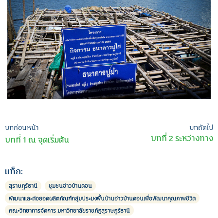
เมนู
บทก่อนหน้า
บทถัดไป
บทที่ 2 ระหว่างทาง
บทที่ 1 ณ จุดเริ่มต้น
นำทาง
เรื่อง
แท็ก:
สุราษฎร์ธานี
ชุมชนอ่าวบ้านดอน
พัฒนาและต่อยอดผลิตภัณฑ์กลุ่มประมงพื้นบ้านอ่าวบ้านดอนเพื่อพัฒนาคุณภาพชีวิต
คณะวิทยาการจัดการ มหาวิทยาลัยราชภัฏสุราษฎร์ธานี