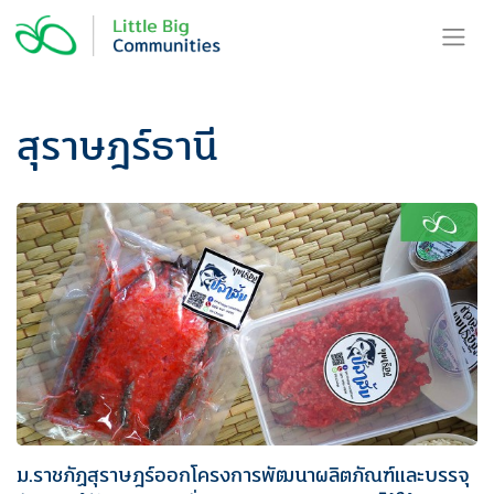
Skip
to
content
สุราษฎร์ธานี
ม.ราชภัฏสุราษฎร์ออกโครงการพัฒนาผลิตภัณฑ์และบรรจุ