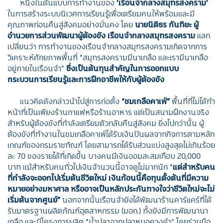
หนึ่งในต้นแบบการทำงานของ
‘
เรือนจำกลางสมุทรสงคราม
’
ในการสร้างระบบนิเวศการเรียนรู้เพื่อเตรียมคนให้พร้อมและมี
คุณภาพก่อนคืนสู่สังคมอย่างมั่นคง โดย
นายนิติธร กันทิยะ ผู้
อำนวยการส่วนพัฒนาผู้ต้องขัง เรือนจำกลางสมุทรสงคราม
แลก
เปลี่ยนว่า การทำงานของเรือนจำกลางสมุทรสงครามเกิดจากการ
วิเคราะห์ศักยภาพพื้นที่ “สมุทรสงครามมีนาเกลือ และเรามีนาเกลือ
อยู่ภายในเรือนจำ”
ซึ่งเป็นต้นทุนสำคัญในการออกแบบ
กระบวนการเรียนรู้และการฝึกอาชีพให้กับผู้ต้องขัง
แนวคิดดังกล่าวนำไปสู่การก่อตั้ง
“
ชมเกลือคาเฟ่
”
พื้นที่ที่ไม่ได้ทำ
หน้าที่เป็นเพียงร้านกาแฟหรือร้านอาหาร แต่เป็นสนามฝึกงานจริง
สำหรับผู้ต้องขังที่กำลังเตรียมตัวกลับคืนสู่สังคม ยิ่งไปกว่านั้น ผู้
ต้องขังที่ทำงานในชมเกลือคาเฟ่ได้รับเงินปันผลจากกิจการตามหลัก
เกณฑ์ของกรมราชทัณฑ์ โดยสามารถได้รับส่วนแบ่งสูงสุดไม่เกินร้อย
ละ 70 ของรายได้ที่เกิดขึ้น บางคนมีเงินออมสะสมเกือบ 20,000
บาท แม้สำหรับคนทั่วไปเงินจำนวนนี้อาจดูไม่มากนัก “
แต่สำหรับคน
ที่กำลังจะออกไปเริ่มต้นชีวิตใหม่ เงินก้อนนี้คือทุนตั้งต้นที่มีความ
หมายอย่างมหาศาล หรืออาจเป็นหลักประกันทางใจว่าชีวิตใหม่จะไม่
เริ่มต้นจากศูนย์
”
นอกจากนั้นเรือนจำยังได้พัฒนาร้านคาร์แคร์ที่ได้
รับมาตรฐานผลิตภัณฑ์อุตสาหกรรม (มอก.) ทั้งยังมีการพัฒนานา
เกลือ และมีโครงการผลิต “น้ำปลาจากปลาหมอคางดำ” โดยร่วมมือ