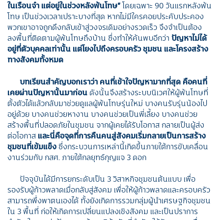
ในเรือนจำ แต่อยู่ในช่วงหลังพ้นโทษ
”
โดยเฉพาะ 90 วันแรกหลังพ้น
โทษ เป็นช่วงเวลาเปราะบางที่สุด หากไม่มีใครคอยประคับประคอง
พวกเขาอาจถูกดึงกลับเข้าสู่วงจรเดิมอย่างรวดเร็ว จึงจำเป็นต้อง
ลงพื้นที่ติดตามผู้พ้นโทษถึงบ้าน ซึ่งทำให้ค้นพบอีกว่า
ปัญหาไม่ได้
อยู่ที่ตัวบุคคลเท่านั้น แต่โยงไปถึงครอบครัว ชุมชน และโครงสร้าง
ทางสังคมทั้งหมด
บทเรียนสำคัญบอกเราว่า คนที่เข้าใจปัญหามากที่สุด คือคนที่
เคยผ่านปัญหานั้นมาก่อน
ดังนั้นจึงสร้างระบบนิเวศให้ผู้พ้นโทษที่
ตั้งตัวได้แล้วกลับมาช่วยดูแลผู้พ้นโทษรุ่นใหม่ บางคนรับรุ่นน้องไป
อยู่ด้วย บางคนช่วยหางาน บางคนช่วยเป็นพี่เลี้ยง บางคนช่วย
สร้างพื้นที่ปลอดภัยในชุมชน จากผู้เคยได้รับโอกาส กลายเป็นผู้ส่ง
ต่อโอกาส
และนี่คือจุดที่การคืนคนสู่สังคมเริ่มกลายเป็นการสร้าง
ชุมชนที่เข้มแข็ง
ซึ่งกระบวนการเหล่านี้เกิดขึ้นภายใต้การขับเคลื่อน
งานร่วมกับ กสศ. ภายใต้กลยุทธ์กุญแจ 3 ดอก
ปัจจุบันได้มีการยกระดับเป็น 3 วิสาหกิจชุมชนต้นแบบ เพื่อ
รองรับผู้ก้าวพลาดเมื่อกลับสู่สังคม เพื่อให้ผู้ก้าวพลาดและครอบครัว
สามารถพึ่งพาตนเองได้ ทั้งยังเกิดการรวมกลุ่มผู้นำเศรษฐกิจชุมชน
ใน 3 พื้นที่ ก่อให้เกิดการเปลี่ยนแปลงเชิงสังคม และเป็นปราการ