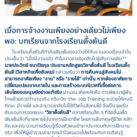
เมื่อการจ้างงานเพียงอย่างเดียวไม่เพียง
พอ: บทเรียนจากโรงเรียนตั้งต้นดี
โรงเรียนตั้งต้นดีกำลังเติมเต็มช่องว่างให้กับงานของเรือนจำใน
ประเด็นว่า “เมื่อมีงานแล้ว ทำไมบางคนยังกลับไปสู่เส้นทางเดิม?”
นายประวิทย์ ธนาปิยกุล ประธานหลักสูตรวิชาตั้งต้นดี โรงเรียนตั้ง
ต้นดี (วิสาหกิจเพื่อสังคม)
กล่าวเสริมว่า
การคืนคนสู่สังคมไม่
สามารถอาศัยเพียง
“
งาน
”
หรือ
“
รายได้
”
เท่านั้น หากต้องอาศัยการ
เปลี่ยนแปลงจากภายใน และการสร้างระบบนิเวศที่เอื้อต่อการ
เติบโตของมนุษย์อย่างแท้จริง
ผ่านแนวคิดหลักคือ การพัฒนาผู้พ้น
โทษด้วยการทำงานจริง หรือ On-the-Job Training จะช่วยให้คนมี
ทักษะ มีรายได้ และสามารถกลับไปใช้ชีวิตในสังคมได้ จึงเป็นจุดเริ่ม
ต้นของการออกแบบ
“
วิชาตั้งต้นดี
”
คลาสเรียนเล็ก ๆ ที่จัดขึ้นเพื่อ
เติมเต็มสิ่งที่ขาดหายไปจากการฝึกอาชีพ โดยการดึงทฤษฎีชีวิต หลัก
คิด และกระบวนการเรียนรู้เรื่องตัวตนเข้ามาประกอบกับการฝึกงาน
จริง เพื่อให้ผู้เข้าร่วมสามารถเข้าใจตนเองไปพร้อมกับการเรียนรู้