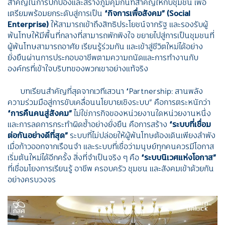
สำคัญในการปกป้องและสร้างภูมิคุ้มกันที่สำคัญให้กับชุมชน เพื่อ
เตรียมพร้อมยกระดับสู่การเป็น
“
กิจการเพื่อสังคม
” (Social
Enterprise)
ให้สามารถเข้าถึงสิทธิประโยชน์จากรัฐ และรองรับผู้
พ้นโทษให้มีพื้นที่กลางที่สามารถพักพิงใจ ขยายไปสู่การเป็นชุมชนที่
ผู้พ้นโทษสามารถอาศัย เรียนรู้ร่วมกัน และเข้าสู่ชีวิตใหม่ได้อย่าง
ยั่งยืนผ่านการประกอบอาชีพตามความถนัดและการทำงานกับ
องค์กรที่เข้าใจบริบทของพวกเขาอย่างแท้จริง
บทเรียนสำคัญที่สุดจากเวทีเสวนา “Partnership: สานพลัง
ความร่วมมือสู่การขับเคลื่อนนโยบายเชิงระบบ” คือการตระหนักว่า
“
การคืนคนสู่สังคม
”
ไม่ใช่ภารกิจของหน่วยงานใดหน่วยงานหนึ่ง
และการลดการกระทำผิดซ้ำอย่างยั่งยืน คือการสร้าง
“
ระบบที่เชื่อม
ต่อกันอย่างดีที่สุด
”
ระบบที่ไม่ปล่อยให้ผู้พ้นโทษต้องเดินเพียงลำพัง
เมื่อก้าวออกจากเรือนจำ และระบบที่เชื่อว่ามนุษย์ทุกคนควรมีโอกาส
เริ่มต้นใหม่ได้อีกครั้ง สิ่งที่จำเป็นจริง ๆ คือ
“
ระบบนิเวศแห่งโอกาส
”
ที่เชื่อมโยงการเรียนรู้ อาชีพ ครอบครัว ชุมชน และสังคมเข้าด้วยกัน
อย่างครบวงจร