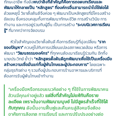
ทักษะอาชีพ ทั้งยัง
พบว่าสิ่งที่สำคัญก็คือการถอดบทเรียนและ
พัฒนาให้กลายเป็น
“
หลักสูตร
”
ที่องค์กรอื่นสามารถนำไปใช้ต่อได้
ด้วยเหตุนี้ วิชาตั้งต้นดีจึงค่อย ๆ พัฒนาเป็นหลักสูตรที่มีโครงสร้าง
ชัดเจน ซึ่งครอบคลุมทั้งการพัฒนาทักษะชีวิต การสร้างวินัย การ
ทำงาน และการอยู่ร่วมกับผู้อื่น เป็นการสร้าง
“
ระบบนิเวศการเรียน
รู้
”
ที่มากกว่าการจัดอบรม
หัวใจสำคัญของวิชาตั้งต้นดี คือการเรียนรู้ที่มุ่งเปลี่ยน
“
ราก
ของปัญหา
”
ควบคู่ไปกับการเปลี่ยนแปลงสภาพแวดล้อม หรือการ
พัฒนา
“
วัฒนธรรมองค์กร
”
ที่ทุกคนต้องมาเรียนรู้ร่วมกัน อีกทั้ง
นายประวิทย์ ย้ำว่า
“
หลักสูตรตั้งต้นดีถูกพัฒนาเพื่อใช้เป็นเครื่องมือ
สร้างความเชื่อมั่นแก่ทั้งผู้พ้นโทษและผู้ประกอบการ
”
โดยเฉพาะ
กลุ่มธุรกิจต่าง ๆ รวมถึงผู้ประกอบการร้านอาหารและบริการที่
ต้องการรับผู้พ้นโทษเข้าทำงาน
“เครื่องมือหรือกรอบแนวคิดต่าง ๆ ที่ใช้ในการพัฒนาคน
ล้วนมีคุณค่าอยู่แล้ว
แต่สิ่งที่สำคัญไม่แพ้กันคือราย
ละเอียด เพราะในงานพัฒนามนุษย์ ไม่มีสูตรสำเร็จที่ใช้ได้
กับทุกคน
ดังนั้นงานฟื้นฟูและคืนคนสู่สังคมจึงต้อง
อาศัยการสังเกต การเรียนรู้ และการปรับปรุงอย่างต่อ