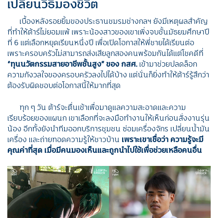
เปลี่ยนวิธีมองชีวิต
เบื้องหลังรอยยิ้มของประธานชมรมช่างกลฯ ยังมีเหตุผลสำคัญ
ที่ทำให้ต้าร์ไม่ยอมแพ้ เพราะน้องสาวของเขาเพิ่งจบชั้นมัธยมศึกษาปี
ที่ 6 แต่เลือกหยุดเรียนหนึ่งปี เพื่อเปิดโอกาสให้พี่ชายได้เรียนต่อ
เพราะครอบครัวไม่สามารถส่งเสียลูกสองคนพร้อมกันได้แต่โชคดีที่
“
ทุนนวัตกรรมสายอาชีพชั้นสูง
”
ของ กสศ.
เข้ามาช่วยปลดล็อก
ความกังวลใจของครอบครัวลงไปได้บ้าง แต่นั่นก็ยิ่งทำให้ต้าร์รู้สึกว่า
ต้องรับผิดชอบต่อโอกาสนี้ให้มากที่สุด
ทุก ๆ วัน ต้าร์จะตื่นเช้าเพื่อมาดูแลความสะอาดและความ
เรียบร้อยของแผนก เขาเลือกที่จะลงมือทำงานให้เห็นก่อนสั่งงานรุ่น
น้อง อีกทั้งยังนำทีมออกบริการชุมชน ซ่อมเครื่องจักร เปลี่ยนน้ำมัน
เครื่อง และถ่ายทอดความรู้ให้ชาวบ้าน
เพราะเขาเชื่อว่า ความรู้จะมี
คุณค่าที่สุด เมื่อมีคนมองเห็นและถูกนำไปใช้เพื่อช่วยเหลือคนอื่น