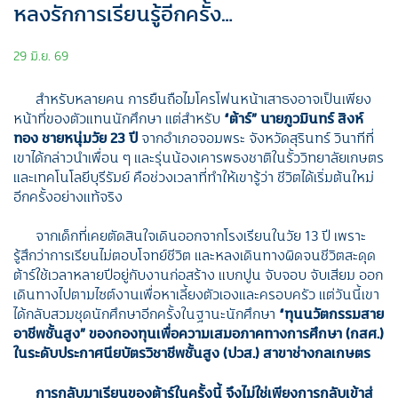
หลงรักการเรียนรู้อีกครั้ง…
29 มิ.ย. 69
สำหรับหลายคน การยืนถือไมโครโฟนหน้าเสาธงอาจเป็นเพียง
หน้าที่ของตัวแทนนักศึกษา แต่สำหรับ
“ต้าร์” นายภูวมินทร์ สิงห์
ทอง ชายหนุ่มวัย 23 ปี
จากอำเภอจอมพระ จังหวัดสุรินทร์ วินาทีที่
เขาได้กล่าวนำเพื่อน ๆ และรุ่นน้องเคารพธงชาติในรั้ววิทยาลัยเกษตร
และเทคโนโลยีบุรีรัมย์ คือช่วงเวลาที่ทำให้เขารู้ว่า ชีวิตได้เริ่มต้นใหม่
อีกครั้งอย่างแท้จริง
จากเด็กที่เคยตัดสินใจเดินออกจากโรงเรียนในวัย 13 ปี เพราะ
รู้สึกว่าการเรียนไม่ตอบโจทย์ชีวิต และหลงเดินทางผิดจนชีวิตสะดุด
ต้าร์ใช้เวลาหลายปีอยู่กับงานก่อสร้าง แบกปูน จับจอบ จับเสียม ออก
เดินทางไปตามไซต์งานเพื่อหาเลี้ยงตัวเองและครอบครัว แต่วันนี้เขา
ได้กลับสวมชุดนักศึกษาอีกครั้งในฐานะนักศึกษา
“ทุนนวัตกรรมสาย
อาชีพชั้นสูง”
ของกองทุนเพื่อความเสมอภาคทางการศึกษา (กสศ.)
ในระดับประกาศนียบัตรวิชาชีพชั้นสูง (ปวส.) สาขาช่างกลเกษตร
การกลับมาเรียนของต้าร์ในครั้งนี้ จึงไม่ใช่เพียงการกลับเข้าสู่