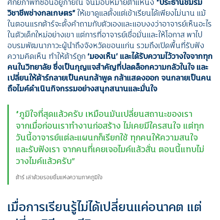
ศักยภาพที่ซ่อนอยู่ภายใน จนมอบหมายตำแหน่ง
“
ประธานชมรม
วิชาชีพช่างกลเกษตร
”
ให้เขาดูแลตั้งแต่เข้าเรียนได้เพียงไม่นาน แม้
ในตอนแรกต้าร์จะตั้งคำถามกับตัวเองและแอบงงว่าอาจารย์เห็นอะไร
ในตัวเด็กใหม่อย่างเขา แต่การที่อาจารย์เชื่อมั่นและให้โอกาส พาไป
อบรมพัฒนาภาวะผู้นำถึงจังหวัดขอนแก่น รวมถึงเปิดพื้นที่รับฟัง
ความคิดเห็น ทำให้ต้าร์ถูก
‘มองเห็น’
และได้รับความไว้วางใจจากทุก
คนในวิทยาลัย ซึ่งเป็นกุญแจสำคัญที่ปลดล็อกความกลัวในใจ และ
เปลี่ยนให้ต้าร์กลายเป็นคนกล้าพูด กล้าแสดงออก จนกลายเป็นคน
ถือไมค์ดำเนินกิจกรรมอย่างสนุกสนานและมั่นใจ
“ภูมิใจที่สุดแล้วครับ เหมือนมันเปลี่ยนสถานะของเรา
จากเมื่อก่อนเราทำงานก่อสร้าง ไม่เคยมีใครสนใจ แต่ทุก
วันนี้อาจารย์แต่ละแผนกก็เรียกใช้ ทุกคนให้ความสนใจ
และรับฟังเรา จากคนที่เคยเจอไมค์แล้วสั่น ตอนนี้แทบไม่
วางไมค์แล้วครับ”
ต้าร์ เล่าด้วยรอยยิ้มแห่งความภาคภูมิใจ
เมื่อการเรียนรู้ไม่ได้เปลี่ยนแค่อนาคต แต่