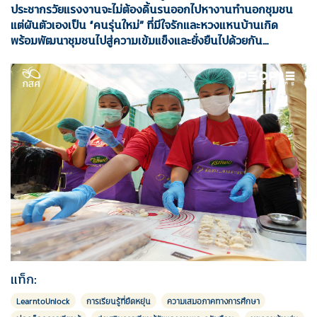
ประชากรวัยแรงงานจะไม่ต้องดิ้นรนออกไปหางานทำนอกชุมชน
แต่ผันตัวเองเป็น “คนรุ่นใหม่” ที่มีใจรักและหวงแหนบ้านเกิด
พร้อมพัฒนาชุมชนไปสู่ความเข้มแข็งและยั่งยืนไปด้วยกัน…
แท็ก:
LearntoUnlock
การเรียนรู้ที่ยืดหยุ่น
ความเสมอภาคทางการศึกษา