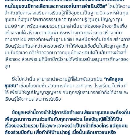
คนในชุมชนมีทางเลือกและทางรอดในการดำเนินชีวิต”
โดยให้ความ
สำคัญกับการส่งเสริมการเรียนรู้ที่ใช้ชุมชนเป็นฐาน วิเคราะห์ต้นทุน
ชุมชน ทั้งทุนทรัพยากรธรรมชาติ ทุนความรู้ ทุนภูมิปัญญา ทุน
มนุษย์ ฯลฯ พร้อมหลอมรวมทุนเหล่านั้นมาต่อยอดสร้างอาชีพเพื่อ
สร้างรายได้ สร้างความสัมพันธ์ระหว่างคนทุกช่วงวัย สร้างวินัย
ทางการเงิน สร้างทักษะพื้นฐานชีวิต และเหนือสิ่งอื่นใดคือ สร้างการ
เรียนรู้ร่วมกันระหว่างครอบครัว ทำให้พ่อแม่เชื่อมั่นในตัวลูก ลูกเชื่อ
มั่นในตัวเอง กล้าก้าวออกมาจากมุมมืดและเติบโตในเส้นทางชีวิตที่
เลือกเอง ส่วนพ่อแม่ก็มีอาชีพมีรายได้พร้อมสนับสนุนการศึกษาของ
ลูก
ยิ่งไปกว่านั้น สามารถนำความรู้ที่ได้มาพัฒนาเป็น
“หลักสูตร
ชุมชน”
เชื่อมโยงกับหุ้นส่วนการศึกษา อาทิ สกร. โรงเรียน ในพื้นที่
ได้ เพื่อไม่ให้ภูมิปัญญาสูญหาย คนทุกกลุ่มสามารถเข้าถึงได้ง่ายและ
เรียนรู้ได้จากประสบการณ์จริง
ข้อมูลเหล่านี้อาจนำไปสู่การจัดทำแผนพัฒนาชุมชนและท้องถิ่น
เพื่อบูรณาการงานร่วมกันกับทุกภาคส่วน โดยบัญญัติไว้ให้เป็น
เรื่องของส่วนรวม ไม่เฉพาะเจาะจงว่าเป็นหน้าที่ของใคร แต่ทุกคน
ต้องร่วมมือกัน เพื่อทำให้บ้านน่าอยู่ เมื่อนั้นเด็กเยาวชนหรือ