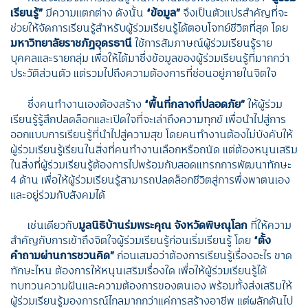
เรียนรู้”
มีความแตกต่าง ดังนั้น
“ข้อมูล”
จึงเป็นตัวแปรสำคัญที่จะ
ช่วยให้จัดการเรียนรู้สำหรับผู้ร่วมเรียนรู้ได้ตอบโจทย์ชีวิตที่สุด โดย
มหาวิทยาลัยราชภัฏอุดรธานี
ใช้การสัมภาษณ์ผู้ร่วมเรียนรู้ราย
บุคคลและรายกลุ่ม เพื่อให้ได้มาซึ่งข้อมูลของผู้ร่วมเรียนรู้ที่มากกว่า
ประวัติส่วนตัว แต่รวมไปถึงความต้องการที่ซ่อนอยู่ภายในจิตใจ
ซึ่งคนทำงานเองต้องสร้าง
“พื้นที่กลางที่ปลอดภัย”
ให้ผู้ร่วม
เรียนรู้รู้สึกปลดล็อกและเปิดใจที่จะเล่าถึงความทุกข์ เพื่อนำไปสู่การ
ออกแบบการเรียนรู้ที่นำไปสู่ความสุข โดยคนทำงานต้องไม่บังคับให้
ผู้ร่วมเรียนรู้เรียนในสิ่งที่คนทำงานเลือกหรือถนัด แต่ต้องหนุนเสริม
ในสิ่งที่ผู้ร่วมเรียนรู้ต้องการไปพร้อมกับสอดแทรกการพัฒนาทักษะ
4 ด้าน เพื่อให้ผู้ร่วมเรียนรู้สามารถปลดล็อกชีวิตสู่การพึ่งพาตนเอง
และอยู่ร่วมกับสังคมได้
เช่นเดียวกับ
มูลนิธิบ้านร่มพระคุณ จังหวัดพิษณุโลก
ที่ให้ความ
สำคัญกับการเข้าถึงจิตใจผู้ร่วมเรียนรู้ก่อนเริ่มเรียนรู้ โดย
“ตั้ง
คำถามผ่านการชวนคิด”
ก่อนเสมอว่าต้องการเรียนรู้เรื่องอะไร ขาด
ทักษะไหน ต้องการให้หนุนเสริมเรื่องใด เพื่อให้ผู้ร่วมเรียนรู้ได้
ทบทวนความฝันและความต้องการของตนเอง พร้อมทั้งส่งเสริมให้
ผู้ร่วมเรียนรู้มองการณ์ไกลมากกว่าแค่การสร้างอาชีพ แต่ผลักดันไป