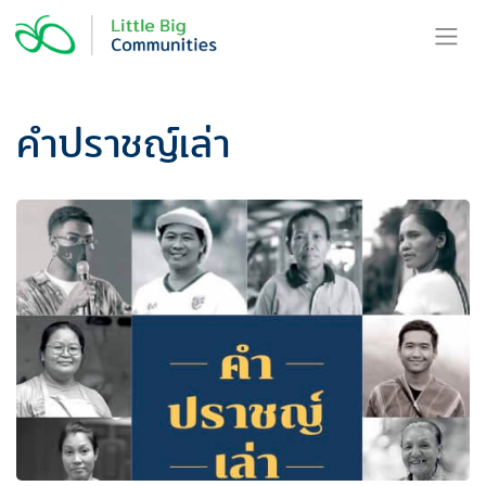
Skip
to
content
คำปราชญ​์เล่า