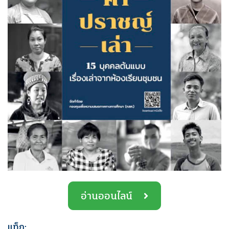
อ่านออนไลน์
แท็ก: