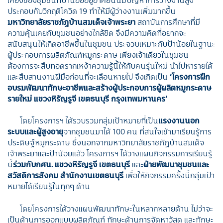
ประกอบกับวิกฤติโควิด 19 ทำให้มีผู้ว่างงานเพิ่มมากขึ้น
มหาวิทยาลัยราชภัฏบ้านสมเด็จเจ้าพระยา
สถาบันการศึกษาที่มี
ความคุ้นเคยกับชุมชนอย่างใกล้ชิด จึงมีความคิดที่อยากจะ
สนับสนุนให้เกิดอาชีพขึ้นในชุมชน ประจวบเหมาะกับป้าน้อยในฐานะ
ผู้ประกอบการผลิตภัณฑ์หมูกระดาษ เพียงเจ้าเดียวในชุมชน
ต้องการจะสืบทอดรากเหง้าความรู้นี้ให้กับคนรุ่นใหม่ นำไปหารายได้
และสืบสานงานฝีมือก่อนที่จะเลือนหายไป จึงเกิดเป็น
‘โครงการฝึก
อบรมพัฒนาทักษะอาชีพและสร้างผู้ประกอบการผู้ผลิตหมูกระดาษ
รายใหม่ แขวงหิรัญรูจี เขตธนบุรี กรุงเทพมหานคร’
โดยโครงการฯ ได้รวบรวมกลุ่มเป้าหมายที่เป็น
แรงงานนอก
ระบบและผู้สูงอายุ
จากชุมชนมาได้ 100 คน ที่สนใจเข้ามาเรียนรู้การ
ประดิษฐ์หมูกระดาษ ซึ่งนอกจากมหาวิทยาลัยราชภัฏบ้านสมเด็จ
เจ้าพระยาและป้าน้อยแล้ว โครงการฯ ได้วางแผนกิจกรรมการเรียนรู้
นี้
ร่วมกับกศน. แขวงหิรัญรูจี เขตธนบุรี
และ
ฝ่ายพัฒนาชุมชนและ
สวัสดิการสังคม สำนักงานเขตธนบุรี
เพื่อให้กิจกรรมครั้งนี้กลุ่มเป้า
หมายได้เรียนรู้ในทุกๆ ด้าน
โดยโครงการได้วางแผนพัฒนาทักษะในหลากหลายด้าน ไม่ว่าจะ
เป็นด้านการออกแบบผลิตภัณฑ์ ทักษะด้านการจัดหาวัสดุ และทักษะ