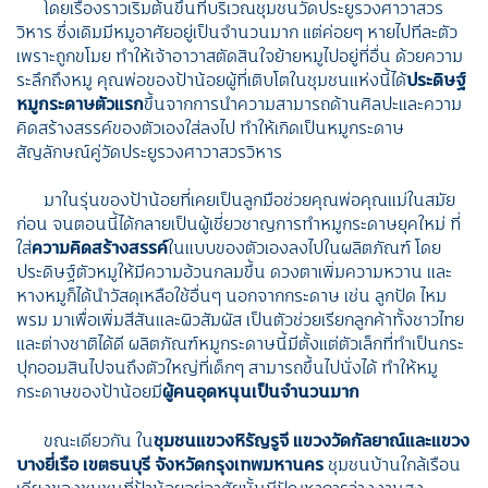
โดยเรื่องราวเริ่มต้นขึ้นที่บริเวณชุมชนวัดประยูรวงศาวาสวร
วิหาร ซึ่งเดิมมีหมูอาศัยอยู่เป็นจำนวนมาก แต่ค่อยๆ หายไปทีละตัว
เพราะถูกขโมย ทำให้เจ้าอาวาสตัดสินใจย้ายหมูไปอยู่ที่อื่น ด้วยความ
ระลึกถึงหมู คุณพ่อของป้าน้อยผู้ที่เติบโตในชุมชนแห่งนี้ได้
ประดิษฐ์
หมูกระดาษตัวแรก
ขึ้นจากการนำความสามารถด้านศิลปะและความ
คิดสร้างสรรค์ของตัวเองใส่ลงไป ทำให้เกิดเป็นหมูกระดาษ
สัญลักษณ์คู่วัดประยูรวงศาวาสวรวิหาร
มาในรุ่นของป้าน้อยที่เคยเป็นลูกมือช่วยคุณพ่อคุณแม่ในสมัย
ก่อน จนตอนนี้ได้กลายเป็นผู้เชี่ยวชาญการทำหมูกระดาษยุคใหม่ ที่
ใส่
ความคิดสร้างสรรค์
ในแบบของตัวเองลงไปในผลิตภัณฑ์ โดย
ประดิษฐ์ตัวหมูให้มีความอ้วนกลมขึ้น ดวงตาเพิ่มความหวาน และ
หางหมูก็ได้นำวัสดุเหลือใช้อื่นๆ นอกจากกระดาษ เช่น ลูกปัด ไหม
พรม มาเพื่อเพิ่มสีสันและผิวสัมผัส เป็นตัวช่วยเรียกลูกค้าทั้งชาวไทย
และต่างชาติได้ดี ผลิตภัณฑ์หมูกระดาษนี้มีตั้งแต่ตัวเล็กที่ทำเป็นกระ
ปุกออมสินไปจนถึงตัวใหญ่ที่เด็กๆ สามารถขึ้นไปนั่งได้ ทำให้หมู
กระดาษของป้าน้อยมี
ผู้คนอุดหนุนเป็นจำนวนมาก
ขณะเดียวกัน ใน
ชุมชนแขวงหิรัญรูจี แขวงวัดกัลยาณ์และแขวง
บางยี่เรือ
เขตธนบุรี
จังหวัดกรุงเทพมหานคร
ชุมชนบ้านใกล้เรือน
เคียงของชุมชนที่ป้าน้อยอยู่อาศัยนั้นมีปัญหาการว่างงานสูง