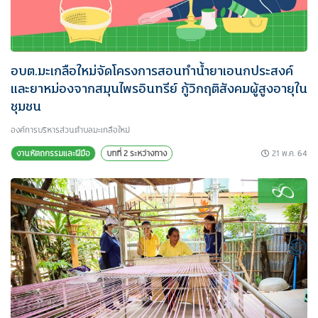
อบต.มะเกลือใหม่จัดโครงการสอนทำน้ำยาเอนกประสงค์
และยาหม่องจากสมุนไพรอินทรีย์ กู้วิกฤติสังคมผู้สูงอายุใน
ชุมชน
องค์การบริหารส่วนตําบลมะเกลือใหม่
21 พ.ค. 64
งานหัตถกรรมและฝีมือ
บทที่ 2 ระหว่างทาง