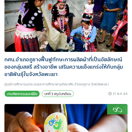
กศน.อำเภอภูซางฟื้นฟูทักษะการผลิตผ้าที่เป็นอัตลักษณ์
ของกลุ่มสตรี สร้างอาชีพ เสริมความแข็งแกร่งให้กับกลุ่ม
ชาติพันธุ์ในจังหวัดพะเยา
ศูนย์การศึกษานอกระบบและการศึกษาตามอัธยาศัย อำเภอภูซาง จังหวัดพะเยา
21 พ.ค. 64
งานหัตถกรรมและฝีมือ
บทที่ 3 สรุปบทเรียน