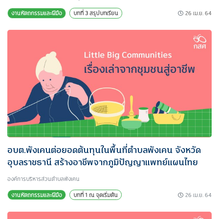
26 เม.ย. 64
งานหัตถกรรมและฝีมือ
บทที่ 3 สรุปบทเรียน
อบต.พังเคนต่อยอดต้นทุนในพื้นที่ตำบลพังเคน จังหวัด
อุบลราชธานี สร้างอาชีพจากภูมิปัญญาแพทย์แผนไทย
องค์การบริหารส่วนตำบลพังเคน
26 เม.ย. 64
งานหัตถกรรมและฝีมือ
บทที่ 1 ณ จุดเริ่มต้น