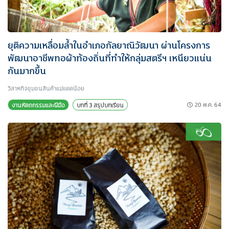
ยุติความเหลื่อมล้ำในอำเภอกัลยาณิวัฒนา ผ่านโครงการ
พัฒนาอาชีพทอผ้าท้องถิ่นที่ทำให้กลุ่มสตรีฯ เหนียวแน่น
กันมากขึ้น
วิสาหกิจชุมชนสินค้าแม่แดดน้อย
20 พ.ค. 64
งานหัตถกรรมและฝีมือ
บทที่ 3 สรุปบทเรียน