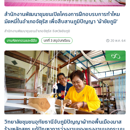
สำนักงานพัฒนาชุมชนเปิดโครงการฝึกอบรบการทำไหม
มัดหมี่ในอำเภอจัตุรัส เพื่อสืบสานภูมิปัญญา ‘ผ้าชัยภูมิ’
สำนักงานพัฒนาชุมชนอำเภอจัตุรัส จังหวัดชัยภูมิ
20 พ.ค. 64
งานหัตถกรรมและฝีมือ
บทที่ 3 สรุปบทเรียน
วิทยาลัยชุมชนอุทัยธานีจับภูมิปัญญาผ้าทอพื้นเมืองมาส
ร้างหลักสูตร แก้ปัญหาการว่างงานของแรงงานนอกระบบ