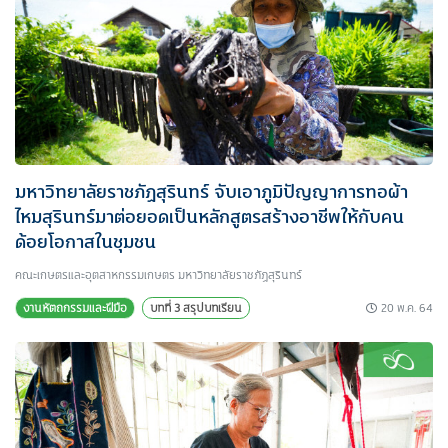
มหาวิทยาลัยราชภัฏสุรินทร์ จับเอาภูมิปัญญาการทอผ้า
ไหมสุรินทร์มาต่อยอดเป็นหลักสูตรสร้างอาชีพให้กับคน
ด้อยโอกาสในชุมชน
คณะเกษตรและอุตสาหกรรมเกษตร มหาวิทยาลัยราชภัฏสุรินทร์
20 พ.ค. 64
งานหัตถกรรมและฝีมือ
บทที่ 3 สรุปบทเรียน