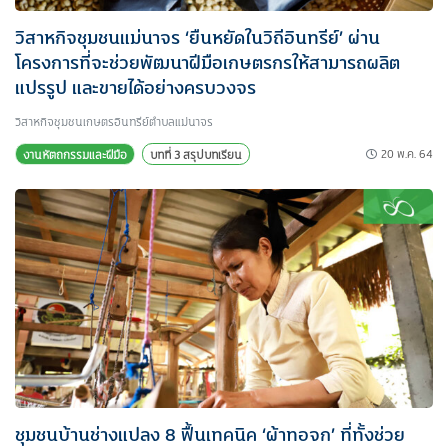
วิสาหกิจชุมชนแม่นาจร ‘ยืนหยัดในวิถีอินทรีย์’ ผ่าน
โครงการที่จะช่วยพัฒนาฝีมือเกษตรกรให้สามารถผลิต
แปรรูป และขายได้อย่างครบวงจร
วิสาหกิจชุมชนเกษตรอินทรีย์ตำบลแม่นาจร
20 พ.ค. 64
งานหัตถกรรมและฝีมือ
บทที่ 3 สรุปบทเรียน
ชุมชนบ้านช่างแปลง 8 ฟื้นเทคนิค ‘ผ้าทอจก’ ที่ทั้งช่วย