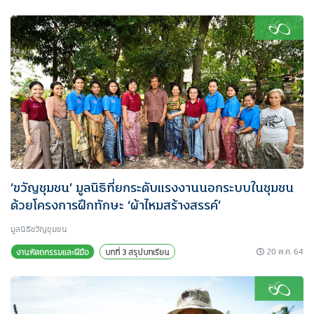
‘ขวัญชุมชน’ มูลนิธิที่ยกระดับแรงงานนอกระบบในชุมชน
ด้วยโครงการฝึกทักษะ ‘ผ้าไหมสร้างสรรค์’
มูลนิธิขวัญชุมชน
20 พ.ค. 64
งานหัตถกรรมและฝีมือ
บทที่ 3 สรุปบทเรียน