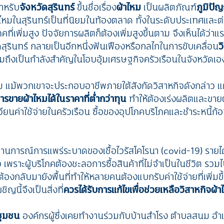
สำหรับ
จังหวัดสุรินทร์
ขึ้นชื่อเรื่อง
ผ้าไหม
เป็นผลิตภัณฑ์
ภูมิปั
าไหมในสุรินทร์เป็นที่นิยมในท้องตลาด ทั้งในระดับประเทศและ
ที่เพิ่มสูง ปัจจัยการผลิตก็ต้องเพิ่มสูงขึ้นตาม จึงเห็นได้ว
สุรินทร์ กลายเป็นอีกหนึ่งฟันเฟืองหรือกลไกในการขับเคลื่อน
ว
ถึงเป็นกำลังสำคัญในโอบอุ้มเศรษฐกิจครัวเรือนในจังหวัดเอ
ม แม้พวกเขาจะประกอบอาชีพภายใต้สังกัดวิสาหกิจดังกล่าว แ
ารขายผ้าไหมได้ในราคาที่ต่ำกว่าทุน
ทำให้ต้องเร่งผลิตและขายผ
เวียนค่าใช้จ่ายในครัวเรือน ซื้อของอุปโภคบริโภคและชำระหนี้ก
ถานการณ์การแพร่ระบาดของเชื้อไวรัสโคโรนา (covid-19) รายไ
เพราะผู้บริโภคต้องชะลอการซื้อสินค้าที่ไม่จำเป็นในชีวิต ร
องกลับมายังพื้นที่ทำให้หลายคนต้องแบกรับค่าใช้จ่ายที่เพิ่มข
ชิญนี้จึงเป็นสิ่งที่
ควรได้รับการแก้ไขเพื่อช่วยเหลือวิสาหกิจผ้
ชุมชน
องค์กรผู้ซึ่งเคยทำงานร่วมกับบ้านสำโรง ตำบลสนม อำ