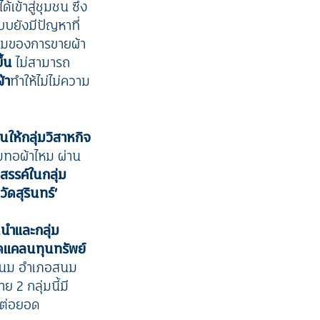
เข้าสู่ชุมชน ซึ่ง
บยังมีปัญหาที่
สมของการขายผ้า
ึ้น
ไม่สามารถ
้า
ทำให้ไม่ไม่ความ
นให้กลุ่มวิสาหกิจ
่มทอผ้าไหม ผ่าน
สรรค์ในกลุ่ม
ดสุรินทร์
’
นำและกลุ่ม
ขาดแคลนทุนทรัพย์
บลสนม อำเภอสนม
ย 2 กลุ่มนี้มี
รต่อยอด