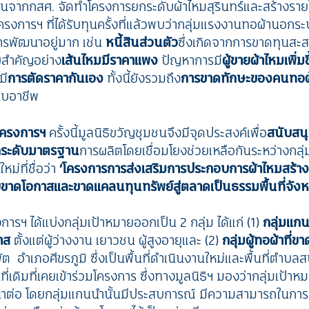
บทุนจากกสศ. จัดทำโครงการยกระดับผ้าไหมสุรินทร์และสร้างรายได้
การฯ ที่ได้รับทุนครั้งที่แล้วพบว่ากลุ่มแรงงานทอผ้านอกระบ
ารพัฒนาอยู่มาก เช่น
หนี้สินส่วนตัว
ซึ่งเกิดจากการขาดทุนสะ
บสำคัญอย่าง
เส้นไหมมีราคาแพง
ปัญหาการมี
ผู้ขายผ้าไหมเพิ่มข
มี
การตัดราคากันเอง
ทั้งนี้ยังรวมถึง
การขาดทักษะของคนทอผ
อบอาชีพ
โครงการฯ
ครั้งนี้มูลนิธิขวัญชุมชนจึงมีจุดประสงค์เพื่อ
สนับสนุ
ระดับมาตรฐาน
การผลิตโดยเชื่อมโยงช่วยเหลือกันระหว่างกลุ
หม่ที่ชื่อว่า
‘โครงการ
การส่งเสริมการประกอบการผ้าไหมสร้าง
ดโอกาสและขาดแคลนทุนทรัพย์สู่ตลาดเป็นธรรมพื้นที่จังหวั
ารฯ ได้แบ่งกลุ่มเป้าหมายออกเป็น 2 กลุ่ม ได้แก่ (1)
กลุ่มแกน
กาส
ตั้งแต่ผู้ว่างงาน เยาวชน ผู้สูงอายุและ (2)
กลุ่มผู้ทอผ้าที่
 อำเภอศีขรภูมิ ซึ่งเป็นพื้นที่ดำเนินงานใหม่และพื้นที่ตำ
นที่เดิมที่เคยเข้าร่วมโครงการ
ซึ่งทางมูลนิธิฯ มองว่ากลุ่มเป้าหมา
นาต่อ โดยกลุ่มแกนนำนั้นมีประสบการณ์ มีความสามารถในกา