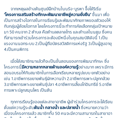
จากเหตุผลข้างต้นศูนย์ฝึกบ้านโนนรัง-บูรพา จึึงได้ริเริ่ม
‘โครงการเสริมสร้างทักษะพัฒนาอาชีพสู่ความยั่งยืน’
ขึ้นมา เพื่อ
เป็นการสร้างโอกาสในการเรียนรู้และพัฒนาศักยภาพของตัวเองให้
กับกลุ่มผู้ด้อยโอกาส โดยโครงการนี้จะทำการคัดเลือกกลุ่มเป้าหมาย
มา 50 คนจาก 2 ตำบล คือตำบลตลาดไทร และตำบลโนนตูม ซึ่งคน
ที่สามารถเข้าร่วมโครงการจะต้องมีหนึ่งในคุณสมบัติดังนี้ 1.เป็น
แรงงานนอกระบบ 2.เป็นผู้ถือบัตรสวัสดิการแห่งรัฐ 3.เป็นผู้สูงอายุ
4.เป็นคนพิการ
เมื่อได้สมาชิกมาแล้วก็จะเป็นขั้นตอนของการพัฒนาทักษะ ซึ่ง
โครงการนี้
มีความหลากหลายด้านองค์ความรู้
อย่างมาก เพราะมีการ
สอนอบรมให้กับสมาชิกในการเลือกเรียนหลายรูปแบบ ยกตัวอย่าง
เช่น 1.อาชีพการขยายพันธุ์ผักหวานป่า 2.อาชีพการเพาะปลูกกล้วย
3.อาชีพการเพาะขยายพันธุ์ปลา 4.อาชีพการเลี้ยงไก่อินทรีย์ 5.อาชีพ
การเพาะปลูกสมุนไพร เป็นต้น
ทุกการเรียนรู้ของแต่ละสาขาอาชีพ ผู้เข้าร่วมโครงการจะได้เรียน
ตั้งแต่ความรู้ระดับ
ต้นน้ำ กลางน้ำ และปลายน้ำ
ซึ่งหมายความว่า
เมื่อจบโครงการแล้ว สมาชิกทั้ง 50 คนจะมีความสามารถในสาขาอา