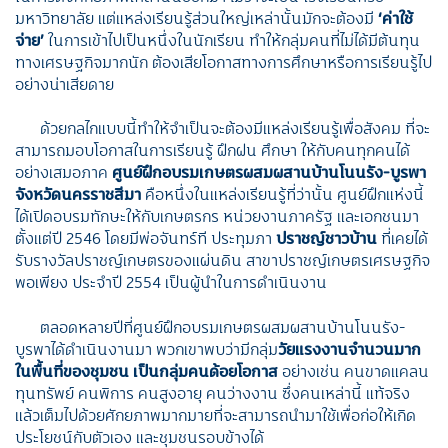
มหาวิทยาลัย แต่แหล่งเรียนรู้ส่วนใหญ่เหล่านั้นมักจะต้องมี
‘ค่าใช้
จ่าย’
ในการเข้าไปเป็นหนึ่งในนักเรียน ทำให้กลุ่มคนที่ไม่ได้มีต้นทุน
ทางเศรษฐกิจมากนัก ต้องเสียโอกาสทางการศึกษาหรือการเรียนรู้ไป
อย่างน่าเสียดาย
ด้วยกลไกแบบนี้ทำให้จำเป็นจะต้องมีแหล่งเรียนรู้เพื่อสังคม ที่จะ
สามารถมอบโอกาสในการเรียนรู้ ฝึกฝน ศึกษา ให้กับคนทุกคนได้
อย่างเสมอภาค
ศูนย์ฝึกอบรมเกษตรผสมผสานบ้านโนนรัง
-บูรพา
จังหวัดนครราชสีมา
คือหนึ่งในแหล่งเรียนรู้ที่ว่านั้น ศูนย์ฝึกแห่งนี้
ได้เปิดอบรมทักษะให้กับเกษตรกร หน่วยงานภาครัฐ และเอกชนมา
ตั้งแต่ปี 2546 โดยมีพ่อจันทร์ที ประทุมภา
ปราชญ์ชาวบ้าน
ที่เคยได้
รับรางวัลปราชญ์เกษตรของแผ่นดิน สาขาปราชญ์เกษตรเศรษฐกิจ
พอเพียง ประจำปี 2554 เป็นผู้นำในการดำเนินงาน
ตลอดหลายปีที่ศูนย์ฝึกอบรมเกษตรผสมผสานบ้านโนนรัง-
บูรพาได้ดำเนินงานมา พวกเขาพบว่ามีกลุ่ม
วัยแรงงานจำนวนมาก
ในพื้นที่ของชุมชน เป็นกลุ่มคนด้อยโอกาส
อย่างเช่น คนขาดแคลน
ทุนทรัพย์ คนพิการ คนสูงอายุ คนว่างงาน ซึ่งคนเหล่านี้ แท้จริง
แล้วเต็มไปด้วยศักยภาพมากมายที่จะสามารถนำมาใช้เพื่อก่อให้เกิด
ประโยชน์กับตัวเอง และชุมชนรอบข้างได้