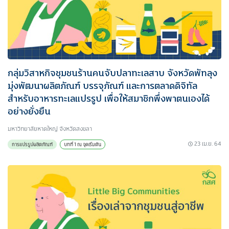
กลุ่มวิสาหกิจชุมชนร้านคนจับปลาทะเลสาบ จังหวัดพัทลุง
มุ่งพัฒนาผลิตภัณฑ์ บรรจุภัณฑ์ และการตลาดดิจิทัล
สำหรับอาหารทะเลแปรรูป เพื่อให้สมาชิกพึ่งพาตนเองได้
อย่างยั่งยืน
มหาวิทยาลัยหาดใหญ่ จังหวัดสงขลา
23 เม.ย. 64
การแปรรูปผลิตภัณฑ์
บทที่ 1 ณ จุดเริ่มต้น