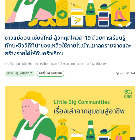
ชาวแม่ออน เชียงใหม่ สู้วิกฤติโควิด-19 ด้วยการเรียนรู้
ทักษะชีววิถีที่นำของเหลือใช้ภายในบ้านมาลดรายจ่ายและ
สร้างรายได้ให้กับครัวเรือน
โรงเรียนสถาบันพัฒนาการศึกษาและอาชีพ สมาคม วาย.เอ็ม.ซี.เอ.เชียงใหม่
27 ม.ค. 64
การแปรรูปผลิตภัณฑ์
บทที่ 1 ณ จุดเริ่มต้น