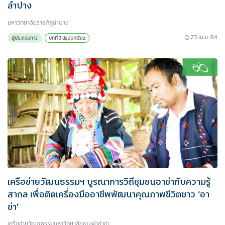
ลำปาง
มหาวิทยาลัยราชภัฎลำปาง
23 เม.ย. 64
ผู้ประกอบการ
บทที่ 3 สรุปบทเรียน
เครือข่ายวัฒนธรรมฯ บูรณาการวิถีชุมชนอาข่ากับความรู้
สากล เพื่อติดเครื่องมืออาชีพพัฒนาคุณภาพชีวิตชาว ‘อา
ข่า’
เครือข่ายวัฒนธรรมมหาวิทยาลัยชนเผ่าอ่าข่า