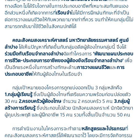
ทางเลือก ไม่ได้รับโอกาสในการประกอบอาชีพที่เหมาะสมกับตนเอง
อีกส่วนหนึ่งก็เกิดจากการที่
เรือนจำ
ไม่ได้มีการฝึกฝนทักษะที่จำเป็น
ต่อการวางแผนชีวิตให้กับพวกเขามากเท่าที่ควร จนทำให้คนกลุ่มนี้ไม่
สามารถกลับมาใช้ชีวิตในสังคมปกติได้
คณะสังคมสงเคราะห์ศาสตร์ มหาวิทยาลัยธรรมศาสตร์ ศูนย์
ลำปาง
ได้เห็นปัญหาที่เกิดขึ้นกับกลุ่มอดีตผู้ต้องโทษกลุ่มนี้ จึงได้
ร่วมมือกับเรือนจำกลางลำปาง
จัดทำโครงการ
‘พัฒนาแผนประกอบ
การชีวิต-ประกอบการอาชีพของผู้ต้องขังเรือนจำกลางลำปาง’
เพื่อ
เป็นอีกแรงหนึ่งในการสร้างทักษะด้าน
การวางแผนชีวิต
และ
การ
ประกอบอาชีพ
ให้กับผู้ต้องโทษในเรือนจำ
กลุ่มเป้าหมายของโครงการถูกแบ่งออกเป็น 3 กลุ่มหลักคือ
1.กลุ่มผู้เรียนรู้
ซึ่งเป็นผู้ต้องโทษที่เตรียมความพร้อมก่อนปล่อยตัว
30 คน
2.ครอบครัวผู้ต้องโทษ
จำนวน 2 ครอบครัว 5 คน
3.กลุ่มผู้
สร้างการเรียนรู้
ซึ่งประกอบไปด้วย นักสังคมสงเคราะห์ นักจิตวิทยา
ผู้คุมประพฤติ และผู้ฝึกอาชีพ 15 คน รวมทั้งสิ้นเป็นจำนวน 50 คน
การดำเนินงานในโครงการจะทำตาม
หลักสูตรและโปรแกรม
ที่
คณะสังคมสงเคราะห์ศาสตร์ได้พัฒนาเอาไว้ โดยจะมีการจัดกิจกรรม