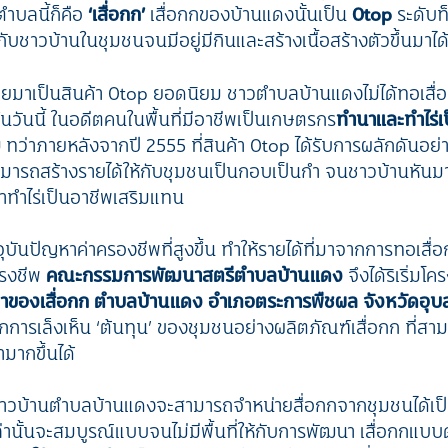
ตำบลนี้ก็คือ
‘เสื่อกก’
เสื่อกกของบ้านแดงนั้นเป็น
Otop
ระดับท็
กับชาวบ้านในชุมชนจนมีอยู่มีกินและสร้างเนื้อสร้างตัวขึ้นมาได
ยมาเป็นสินค้า Otop ยอดนิยม ชาวตำบลบ้านแดงไม่ได้ทอเสื่อ
นวันนี้ ในอดีตคนในพื้นที่มีอาชีพเป็นเกษตรกร
ทำนาและทำไร่เ
ม
ทว่าภายหลังจากปี 2555 ที่สินค้า Otop ได้รับการผลักดันอย่
สามารถสร้างรายได้ให้กับชุมชนเป็นกอบเป็นกำ จนชาวบ้านหันมา
ทำไร่เป็นอาชีพเสริมแทน
จุบันปัญหาค่าครองชีพที่สูงขึ้น ทำให้รายได้ที่มาจากการทอเสื
ำรงชีพ
คณะกรรมการพัฒนาสตรีตำบลบ้านแดง
จึงได้ริเริ่มโค
ูลค่าของเสื่อกก ตำบลบ้านแดง อำเภอตระการพืชผล จังหวัดอุบ
การเล็งเห็น ‘ต้นทุน’ ของชุมชนอย่างผลิตภัณฑ์เสื่อกก ที่สา
ามากขึ้นได้
ี้ชาวบ้านตำบลบ้านแดงจะสามารถจำหน่ายสื่อกกจากชุมชนได้เ
ล่านั้นจะสมบูรณ์แบบจนไม่มีพื้นที่ให้กับการพัฒนา เสื่อกกแบบ