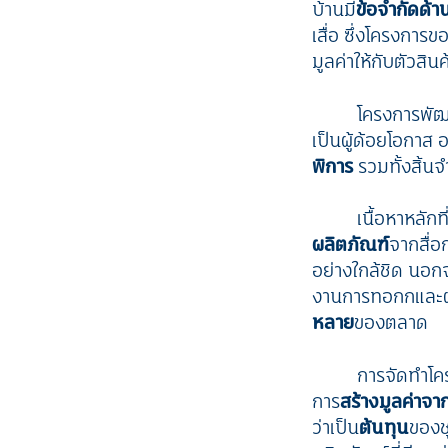
บ้านมี
ข้อจำกัดด้า
เสื่อ ซึ่งโครงการ
มูลค่าให้กับตัวสิน
โครงการพัฒน
เป็นผู้ด้อยโอกาส 
พิการ
รวมทั้งสิ้น
เนื้อหาหลักที
ผลิตภัณฑ์
จากสื่
อย่างใกล้ชิด นอก
งานการทอกกและผลิต
หลาย
ของตลาด
การจัดทำโค
การ
สร้างมูลค่าจา
ว่าเป็น
ต้นทุน
ของช