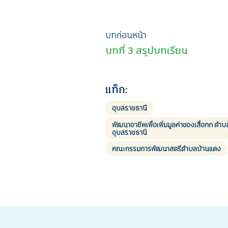
เมนู
บทก่อนหน้า
บทที่ 3 สรุปบทเรียน
นำทาง
เรื่อง
แท็ก:
อุบลราชธานี
พัฒนาอาชีพเพื่อเพิ่มมูลค่าของเสื่อกก ต
อุบลราชธานี
คณะกรรมการพัฒนาสตรีตำบลบ้านแดง