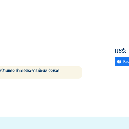
แชร์:
Fa
ำบลบ้านแดง อำเภอตระการพืชผล จังหวัด