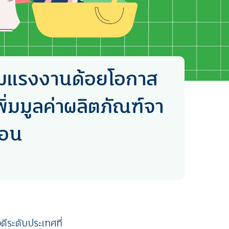
ุ่มแรงงานด้อยโอกาส
ิ่มมูลค่าผลิตภัณฑ์จา
ือน
ีระดับประเทศที่