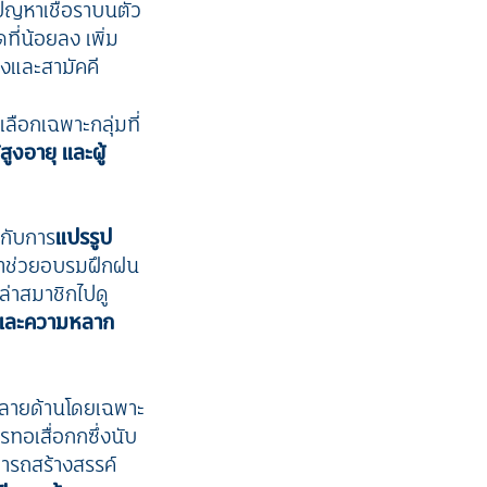
ัญหาเชื้อราบนตัว
ดที่น้อยลง เพิ่ม
แรงและสามัคคี
ลือกเฉพาะกลุ่มที่
ูงอายุ และผู้
วกับการ
แปรรูป
มาช่วยอบรมฝึกฝน
ล่าสมาชิกไปดู
และความหลาก
หลายด้านโดยเฉพาะ
ทอเสื่อกกซึ่งนับ
มารถสร้างสรรค์