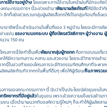
นการใช้งานอยู่บ้าง
โดยเฉพาะการใช้งานในหน้าฝนที่มักจะเกิดป
ของคณะกรรมการฯ นี้จะช่วยเข้ามา
พัฒนาผลิตภัณฑ์
ให้มีข้อจำกั
ค้า อีกทั้งยังช่วยรวมกลุ่มผู้ผลิตเสื่อกกให้เป็นกลุ่มก้อนที่แข็ง
าอาชีพนี้จะดำเนินงานในพื้นที่ของ 3 หมู่บ้าน โดยจะมีการคัดเ
อย่างเช่น
แรงงานนอกระบบ ผู้ถือบัตรสวัสดิการฯ ผู้ว่างงาน ผู้ส
จำนวน 150 คน
่โครงการนี้จัดทำขึ้นเพื่อ
พัฒนากลุ่มผู้ทอกก
คือการอบรมเกี่ย
อกกให้มีความทนทาน คงทน และสวยงาม โดยจะมีวิทยากรเข้า
จากนี้ในช่วงท้ายของโครงการจะมีกิจกรรมทัศนศึกษาที่จะพาเห
ผลิตภัณฑ์จากกกในพื้นที่อื่นๆ เพื่อให้ผู้เรียนเ
ห็นภาพรวม
รงการของคณะกรรมการฯ นี้ นับว่าเป็นประโยชน์ต่อชุมชนใน
กทรัพยา
กรที่มีอยู่แล้ว
ในชุมชน เพราะด้วยความแข็งแร่งด้านการ
ุมชน เมื่อนำมาผนวกกับองค์ความรู้ใหม่ๆ ก็จะทำให้ผู้ผลิตสา