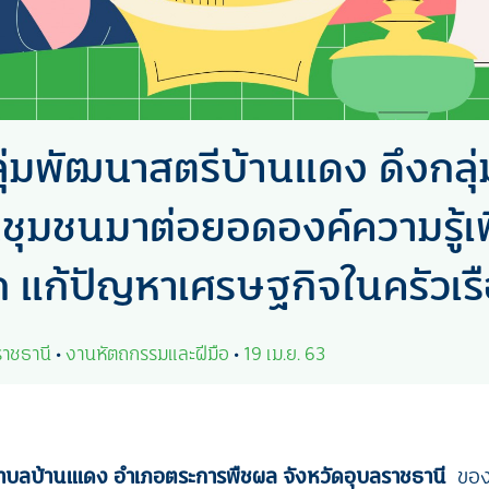
ุ่มพัฒนาสตรีบ้านแดง ดึงกล
ชุมชนมาต่อยอดองค์ความรู้เพ
 แก้ปัญหาเศรษฐกิจในครัวเร
ราชธานี
•
งานหัตถกรรมและฝีมือ
•
19 เม.ย. 63
ำบลบ้านแเดง อำเภอตระการพืชผล จังหวัดอุบลราชธานี
ของด