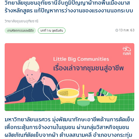
วิทยาลัยชุมชนอุทัยธานีจับภูมิปัญญาผ้าทอพื้นเมืองมาส
ร้างหลักสูตร แก้ปัญหาการว่างงานของแรงงานนอกระบบ
วิทยาลัยชุมชนอุทัยธานี
13 ก.พ. 63
งานหัตถกรรมและฝีมือ
บทที่ 1 ณ จุดเริ่มต้น
มหาวิทยาลัยนเรศวร มุ่งพัฒนาทักษะอาชีพด้านการตัดเย็บ
เพื่อกระตุ้นการจ้างงานในชุมชน ผ่านกลุ่มวิสาหกิจชุมชน
ผลิตภัณฑ์ตัดเย็บจากผ้า ตำบลสนามคลี อำเภอบางกระทุ่ม