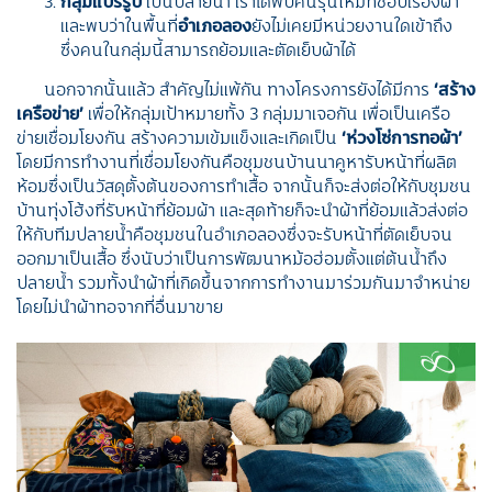
กลุ่มแปรรูป
เป็นปลายน้ำ เราได้พบคนรุ่นใหม่ที่ชอบเรื่องผ้า
และพบว่าในพื้นที่
อำเภอลอง
ยังไม่เคยมีหน่วยงานใดเข้าถึง
ซึ่งคนในกลุ่มนี้สามารถย้อมและตัดเย็บผ้าได้
นอกจากนั้นแล้ว สำคัญไม่แพ้กัน ทางโครงการยังได้มีการ
‘สร้าง
เครือข่าย’
เพื่อให้กลุ่มเป้าหมายทั้ง 3 กลุ่มมาเจอกัน เพื่อเป็นเครือ
ข่ายเชื่อมโยงกัน สร้างความเข้มแข็งและเกิดเป็น
‘ห่วงโซ่การทอผ้า’
โดยมีการทำงานที่เชื่อมโยงกันคือชุมชนบ้านนาคูหารับหน้าที่ผลิต
ห้อมซึ่งเป็นวัสดุตั้งต้นของการทำเสื้อ จากนั้นก็จะส่งต่อให้กับชุมชน
บ้านทุ่งโฮ้งที่รับหน้าที่ย้อมผ้า และสุดท้ายก็จะนำผ้าที่ย้อมแล้วส่งต่อ
ให้กับทีมปลายน้ำคือชุมชนในอำเภอลองซึ่งจะรับหน้าที่ตัดเย็บจน
ออกมาเป็นเสื้อ ซึ่งนับว่าเป็นการพัฒนาหม้อฮ่อมตั้งแต่ต้นน้ำถึง
ปลายน้ำ รวมทั้งนำผ้าที่เกิดขึ้นจากการทำงานมาร่วมกันมาจำหน่าย
โดยไม่นำผ้าทอจากที่อื่นมาขาย