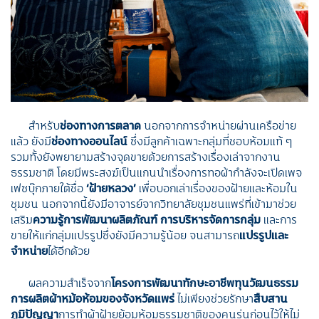
สำหรับ
ช่องทางการตลาด
นอกจากการจำหน่ายผ่านเครือข่าย
แล้ว ยังมี
ช่องทางออนไลน์
ซึ่งมีลูกค้าเฉพาะกลุ่มที่ชอบห้อมแท้ ๆ
รวมทั้งยังพยายามสร้างจุดขายด้วยการสร้างเรื่องเล่าจากงาน
ธรรมชาติ โดยมีพระสงฆ์เป็นแกนนำเรื่องการทอผ้ากำลังจะเปิดเพจ
เฟซบุ๊กภายใต้ชื่อ
‘ฝ้ายหลวง’
เพื่อบอกเล่าเรื่องของฝ้ายและห้อมใน
ชุมชน นอกจากนี้ยังมีอาจารย์จากวิทยาลัยชุมชนแพร่ที่เข้ามาช่วย
เสริม
ความรู้การพัฒนาผลิตภัณฑ์ การบริหารจัดการกลุ่ม
และการ
ขายให้แก่กลุ่มแปรรูปซึ่งยังมีความรู้น้อย จนสามารถ
แปรรูปและ
จำหน่าย
ได้อีกด้วย
ผลความสำเร็จจาก
โครงการพัฒนาทักษะอาชีพทุนวัฒนธรรม
การผลิตผ้าหม้อห้อมของจังหวัดแพร่
ไม่เพียงช่วยรักษา
สืบสาน
ภูมิปัญญา
การทำผ้าฝ้ายย้อมห้อมธรรมชาติของคนรุ่นก่อนไว้ให้ไม่