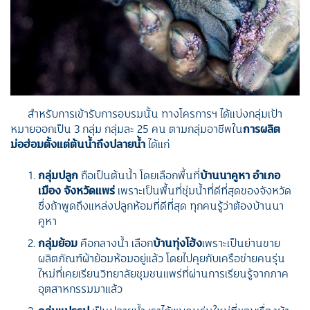
สำหรับการเข้ารับการอบรมนั้น ทางโครการฯ ได้แบ่งกลุ่มเป้า
หมายออกเป็น 3 กลุ่ม กลุ่มละ 25 คน ตามกลุ่มอาชีพใน
การผลิต
ม่อฮ่อมตั้งแต่ต้นน้ำถึงปลายน้ำ
ได้แก่
กลุ่มปลูก
ถือเป็นต้นน้ำ โดยเลือกพื้นที่
บ้านนาคูหา อำเภอ
เมือง จังหวัดแพร่
เพราะเป็นพื้นที่ชุ่มน้ำที่ดีที่สุดของจังหวัด
ซึ่งถ้าพูดถึงแหล่งปลูกห้อมที่ดีที่สุด ทุกคนรู้ว่าต้องบ้านนา
คูหา
กลุ่มย้อม
คือกลางน้ำ เลือก
บ้านทุ่งโฮ้ง
เพราะเป็นย่านขาย
ผลิตภัณฑ์ผ้าย้อมห้อมอยู่แล้ว โดยไปคุยกับเครือข่ายคนรุ่น
ใหม่ที่เคยเรียนวิทยาลัยชุมชนแพร่ที่ผ่านการเรียนรู้จากภาค
อุตสาหกรรมมาแล้ว