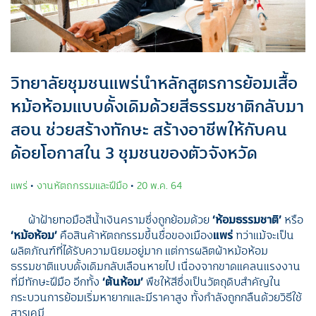
วิทยาลัยชุมชนแพร่นำหลักสูตรการย้อมเสื้อ
หม้อห้อมแบบดั้งเดิมด้วยสีธรรมชาติกลับมา
สอน ช่วยสร้างทักษะ สร้างอาชีพให้กับคน
ด้อยโอกาสใน 3 ชุมชนของตัวจังหวัด
แพร่
•
งานหัตถกรรมและฝีมือ
•
20 พ.ค. 64
ผ้าฝ้ายทอมือสีน้ำเงินครามซึ่งถูกย้อมด้วย
‘ห้อมธรรมชาติ’
หรือ
‘หม้อห้อม’
คือสินค้าหัตถกรรมขึ้นชื่อของเมือง
แพร่
ทว่าแม้จะเป็น
ผลิตภัณฑ์ที่ได้รับความนิยมอยู่มาก
แต่การผลิตผ้าหม้อห้อม
ธรรมชาติแบบดั้งเดิมกลับ
เลือนหายไป เนื่องจาก
ขาดแคลนแรงงาน
ที่มีทักษะฝีมือ อีกทั้ง
‘ต้นห้อม’
พืชให้สีซึ่งเป็นวัตถุดิบสำคัญใน
กระบวนการย้อมเริ่มหายากและมีราคาสูง ทั้งกำลังถูกกลืนด้วยวิธีใช้
สารเคมี