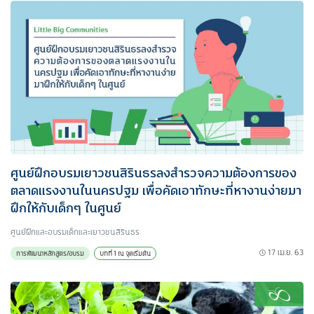
ศูนย์ฝึกอบรมเยาวชนสิรินธรลงสำรวจความต้องการของ
ตลาดแรงงานในนครปฐม เพื่อคัดเอาทักษะที่หางานง่ายมา
ฝึกให้กับเด็กๆ ในศูนย์
ศูนย์ฝึกและอบรมเด็กและเยาวชนสิรินธร
17 เม.ย. 63
การพัฒนาหลักสูตร/อบรม
บทที่ 1 ณ จุดเริ่มต้น