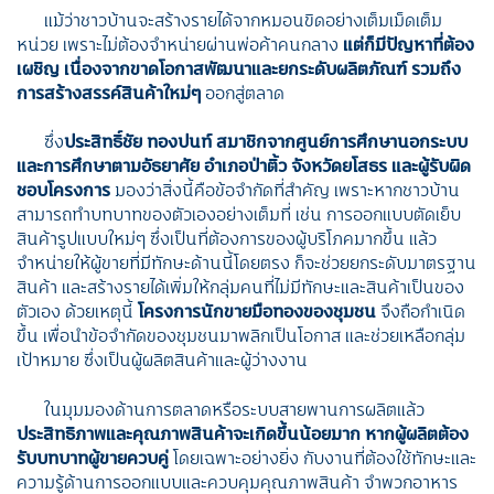
แม้ว่าชาวบ้านจะสร้างรายได้จากหมอนขิดอย่างเต็มเม็ดเต็ม
หน่วย เพราะไม่ต้องจำหน่ายผ่านพ่อค้าคนกลาง
แต่ก็มีปัญหาที่ต้อง
เผชิญ เนื่องจากขาดโอกาสพัฒนาและยกระดับผลิตภัณฑ์ รวมถึง
การสร้างสรรค์สินค้าใหม่ๆ
ออกสู่ตลาด
ซึ่ง
ประสิทธิ์ชัย ทองปนท์ สมาชิกจากศูนย์การศึกษานอกระบบ
และการศึกษาตามอัธยาศัย อำเภอป่าติ้ว จังหวัดยโสธร และผู้รับผิด
ชอบโครงการ
มองว่าสิ่งนี้คือข้อจำกัดที่สำคัญ เพราะหากชาวบ้าน
สามารถทำบทบาทของตัวเองอย่างเต็มที่ เช่น การออกแบบตัดเย็บ
สินค้ารูปแบบใหม่ๆ ซึ่งเป็นที่ต้องการของผู้บริโภคมากขึ้น แล้ว
จำหน่ายให้ผู้ขายที่มีทักษะด้านนี้โดยตรง ก็จะช่วยยกระดับมาตรฐาน
สินค้า และสร้างรายได้เพิ่มให้กลุ่มคนที่ไม่มีทักษะและสินค้าเป็นของ
ตัวเอง
ด้วยเหตุนี้
โครงการนักขายมือทองของชุมชน
จึงถือกำเนิด
ขึ้น
เพื่อนำข้อจำกัดของชุมชนมาพลิกเป็นโอกาส และช่วยเหลือกลุ่ม
เป้าหมาย ซึ่งเป็นผู้ผลิตสินค้าและผู้ว่างงาน
ในมุมมองด้านการตลาดหรือระบบสายพานการผลิตแล้ว
ประสิทธิภาพและคุณภาพสินค้าจะเกิดขึ้นน้อยมาก หากผู้ผลิตต้อง
รับบทบาทผู้ขายควบคู่
โดยเฉพาะอย่างยิ่ง กับงานที่ต้องใช้ทักษะและ
ความรู้ด้านการออกแบบและควบคุมคุณภาพสินค้า จำพวกอาหาร