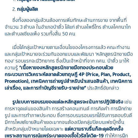
กลุ่มผู้ผลิต
ซึ่งทั้งสองกลุ่มล้วนต้องการเพิ่มทักษะด้านการขาย จากพื้นที่
จำนวน 3 ตำบล ในอำเภอป่าติ้ว ได้แก่ ตำบลโพธิ์ไทร ตำบลโคกนาโก
และตำบลเชียงเพ็ง รวมทั้งสิ้น 50 คน
เมื่อได้กลุ่มเป้าหมายตามเงื่อนไขของโครงการแล้ว คณะทำงาน
และกลุ่มเป้าหมายจะร่วมกันออกแบบและพัฒนา ‘หลักสูตรนักขายมือ
ทอง’ รอบแรกจะมีวิทยากร ซึ่งเป็นเจ้าหน้าที่จาก กศน. ป่าติ้ว มาให้
ความรู้
“เนื้อหาของหลักสูตรนักขายมือทองประกอบด้วย
กระบวนการวิเคราะห์ตลาดด้วยทฤษฎี 4P (Price, Plan, Product,
Promotion), เทคนิคการถ่ายรูปสำหรับนำเสนอสินค้า, เทคนิคการ
เล่าเรื่อง, และการทำบัญชีรายรับ-รายจ่าย”
ประสิทธิ์ชัยกล่าว
รูปแบบการอบรมของแต่ละหลักสูตรจะเน้นการปฏิบัติจริง
เช่น
การหาจุดเด่นของสินค้า การสร้างคอนเทนต์ การคิดคำ การฝึกถ่าย
รูป และการทำภาพประกอบ ซึ่งการอบรมรอบแรกได้รับการตอบรับดี
มีการโพสต์ขายสินค้าเยอะมากจนต้องเปิดกลุ่มปิดบนเฟซบุ๊กขึ้น
สำหรับกลุ่มเป้าหมายโดยเฉพาะ
แต่ความราบรื่นก็สะดุดอีกครั้ง
เพราะสถานการณ์แพร่ระบาดของเชื้อไวรัสโควิด-19
ทำให้การฝึก