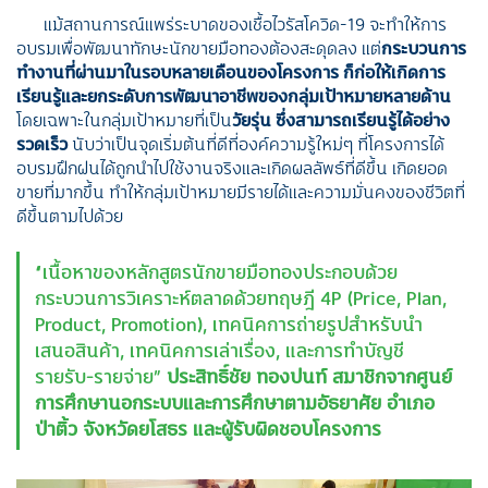
แม้สถานการณ์แพร่ระบาดของเชื้อไวรัสโควิด-19 จะทำให้การ
อบรมเพื่อพัฒนาทักษะนักขายมือทองต้องสะดุดลง แต่
กระบวนการ
ทำงานที่ผ่านมาในรอบหลายเดือนของโครงการ ก็ก่อให้เกิดการ
เรียนรู้และยกระดับการพัฒนาอาชีพของกลุ่มเป้าหมายหลายด้าน
โดยเฉพาะในกลุ่มเป้าหมายที่เป็น
วัยรุ่น ซึ่งสามารถเรียนรู้ได้อย่าง
รวดเร็ว
นับว่าเป็นจุดเริ่มต้นที่ดีที่องค์ความรู้ใหม่ๆ ที่โครงการได้
อบรมฝึกฝนได้ถูกนำไปใช้งานจริงและเกิดผลลัพธ์ที่ดีขึ้น เกิดยอด
ขายที่มากขึ้น ทำให้กลุ่มเป้าหมายมีรายได้และความมั่นคงของชีวิตที่
ดีขึ้นตามไปด้วย
“เนื้อหาของหลักสูตรนักขายมือทองประกอบด้วย
กระบวนการวิเคราะห์ตลาดด้วยทฤษฎี 4P (Price, Plan,
Product, Promotion), เทคนิคการถ่ายรูปสำหรับนำ
เสนอสินค้า, เทคนิคการเล่าเรื่อง, และการทำบัญชี
รายรับ-รายจ่าย”
ประสิทธิ์ชัย ทองปนท์ สมาชิกจากศูนย์
การศึกษานอกระบบและการศึกษาตามอัธยาศัย อำเภอ
ป่าติ้ว จังหวัดยโสธร และผู้รับผิดชอบโครงการ