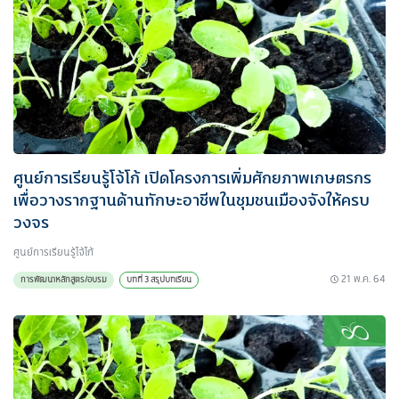
ศูนย์การเรียนรู้โจ้โก้ เปิดโครงการเพิ่มศักยภาพเกษตรกร
เพื่อวางรากฐานด้านทักษะอาชีพในชุมชนเมืองจังให้ครบ
วงจร
ศูนย์การเรียนรู้โจ้โก้
21 พ.ค. 64
การพัฒนาหลักสูตร/อบรม
บทที่ 3 สรุปบทเรียน