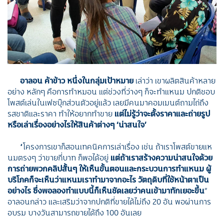
อาลอน ค้าข้าว หนึ่งในกลุ่มเป้าหมาย
เล่าว่า เขาผลิตสินค้าหลาย
อย่าง หลักๆ คือการทำหมอน แต่ช่วงที่ว่างๆ ก็จะทำแหนม ปกติชอบ
โพสต์เล่นในเฟซบุ๊กส่วนตัวอยู่แล้ว เลยมีคนมาคอมเมนต์ถามไถ่ถึง
รสชาติและราคา ทำให้อยากทำขาย
แต่ไม่รู้ว่าจะตั้งราคาและถ่ายรูป
หรือเล่าเรื่องอย่างไรให้สินค้าต่างๆ ‘น่าสนใจ’
“โครงการเขาก็สอนเทคนิคการเล่าเรื่อง เช่น ถ้าเราโพสต์ขายแห
นมตรงๆ ว่าขายกี่บาท ก็พอได้อยู่
แต่ถ้าเราสร้างความน่าสนใจด้วย
การถ่ายพวกคลิปสั้นๆ ให้เห็นขั้นตอนและกระบวนการทำแหนม ผู้
บริโภคก็จะเห็นว่าแหนมเราทำมาจากอะไร วัตถุดิบที่ใช้หน้าตาเป็น
อย่างไร ซึ่งพอลองทำแบบนี้ก็เห็นชัดเลยว่าคนเข้ามาทักเยอะขึ้น
”
อาลอนกล่าว และเสริมว่าจากปกติที่ขายได้ไม่ถึง 20 อัน พอผ่านการ
อบรม บางวันสามารถขายได้ถึง 100 อันเลย