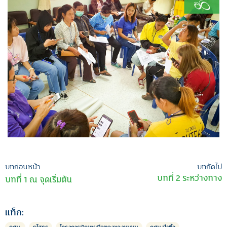
เมนู
บทก่อนหน้า
บทถัดไป
บทที่ 2 ระหว่างทาง
บทที่ 1 ณ จุดเริ่มต้น
นำทาง
เรื่อง
แท็ก: