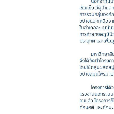
นอกจากนี้บ้
เข้มแข็ง มีผู้นำ
การรวมกลุ่มองค์กร
อย่างนอกเหนือจาก
ในอำเภอละแมนั้นม
การถ่ายทอดภูมิปัญ
ประยุกต์ และเพิ่มม
มหาวิทยาลัยแ
จึงได้จัดทำโครงการ
โดยใช้กลุ่มผลิตสบ
อย่างสมุนไพรมาผล
โครงการได้ว
แรงงานนอกระบบ ผู
คนแล้ว โครงการก็
ทัศนคติ และทักษะ