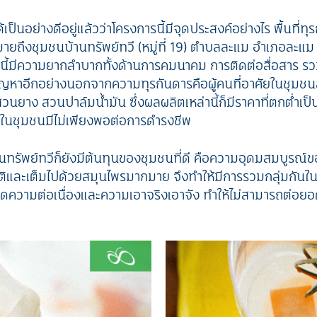
เป็นอย่างดีอยู่แล้วว่าโครงการนี้มีจุดประสงค์อย่างไร พื้นที่ทุรก
ายถึงชุมชนบ้านทรัพย์ทวี (หมู่ที่ 19) ตำบลละแม อำเภอละแม
ห่งนี้มีความยากลำบากทั้งด้านการคมนาคม การติดต่อสื่อสาร ร
ญหาอีกอย่างนอกจากความทุรกันดารคือผู้คนที่อาศัยในชุมชน
นยาง สวนปาล์มน้ำมัน ซึ่งผลผลิตเหล่านี้ก็มีราคาที่ตกต่ำเป
ในชุมชนมีไม่เพียงพอต่อการดำรงชีพ
นทรัพย์ทวีก็ยังมีต้นทุนของชุมชนที่ดี คือความอุดมสมบูรณ์
และเต็มไปด้วยสมุนไพรมากมาย จึงทำให้มีการรวมกลุ่มกันในช
ดความต่อเนื่องและความเอาจริงเอาจัง ทำให้ไม่สามารถต่อยอดส