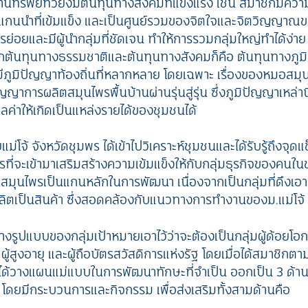
านทรัพย์ทวียังมีต้นทุนทางสังคมที่แข็งแรง เช่น สมาชิกมีคว
และแกนนำที่เข้มแข็ง และเป็นศูนย์รวมของจิตใจและจิตวิญญาณ
ย่อยและมีผู้นำกลุ่มที่ชัดเจน ทำให้การรวมกลุ่มใหญ่ทำได้ง่าย 
ต้นทุนทางธรรมชาติและต้นทุนทางสังคมก็คือ ต้นทุนทางภูมิ
ีภูมิปัญญาท้องถิ่นที่หลากหลาย โดยเฉพาะ เรื่องของหมอสมุน
ญาการผลิตสมุนไพรพื้นบ้านผ่านรุ่นสู่รุ่น ซึ่งภูมิปัญญาเหล่
ูลค่าให้เกิดเป็นแหล่งรายได้ของชุมชนได้
ม่โจ้ จังหวัดชุมพร ได้เข้าไปวิเคราะห์ชุมชนและได้รับรู้ถึงจุดแข็
ที่จะเข้ามาเสริมสร้างความเข้มแข็งให้กับกลุ่มธุรกิจของคนในชุ
ู่สมุนไพรเป็นแกนหลักในการพัฒนา เนื่องจากเป็นกลุ่มที่ดึงเ
ิตเป็นสินค้า ซึ่งสอดคล้องกับแนวทางการทำงานของม.แม่โจ้
างรูปแบบของกลุ่มเป้าหมายเอาไว้ว่าจะต้องเป็นกลุ่มผู้ด้อยโอ
้สูงอายุ และผู้ถือบัตรสวัสดิการแห่งรัฐ โดยเมื่อได้สมาชิก
ได้วางแผนแม่แบบในการพัฒนาทักษะที่จำเป็น ออกเป็น 3 ด้าน ไ
 โดยมีกระบวนการและกิจกรรม เพื่อส่งเสริมทั้งสามด้านคือ