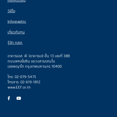
คลังหนังสือ
วิดีโอ
Infographic
เกี่ยวกับทุน
รู้จัก กสศ.
อาคารเอส. พี. (อาคารเอ) ชั้น 13 เลขที่ 388
ถนนพหลโยธิน แขวงสามเสนใน
เขตพญาไท กรุงเทพมหานคร 10400
โทร: 02-079-5475
โทรสาร: 02-619-1812
www.EEF.or.th