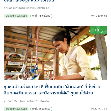
คณะกรรมการพัฒนาสตรีตำบลบ้านแดง
19 เม.ย. 63
งานหัตถกรรมและฝีมือ
บทที่ 1 ณ จุดเริ่มต้น
ชุมชนบ้านช่างแปลง 8 ฟื้นเทคนิค ‘ผ้าทอจก’ ที่ทั้งช่วย
สืบทอดวัฒนธรรมและยังหารายได้เข้าชุมชนได้ด้วย
ศูนย์การเรียนรู้การทอผ้าจกบ้านชั่งแปลง
20 พ.ค. 64
งานหัตถกรรมและฝีมือ
บทที่ 3 สรุปบทเรียน