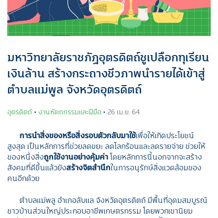
มหาวิทยาลัยราชภัฏอุตรดิตถ์ชูเปลือกทุเรียน
เงินล้าน สร้างกระถางชีวภาพนำรายได้เข้าสู่
ตำบลแม่พูล จังหวัดอุตรดิตถ์
อุตรดิตถ์
•
งานหัตถกรรมและฝีมือ
•
26 เม.ย. 64
การนำสิ่งของหรือสิ่งรอบตัวกลับมาใช้
เพื่อให้เกิดประโยชน์
สูงสุด เป็นหลักการที่ช่วยลดขยะ ลดโลกร้อนและลดรายจ่าย ช่วยให้
ของหนึ่งสิ่ง
ถูกใช้งานอย่างคุ้มค่า
โดยหลักการนี้นอกจากจะสร้าง
สังคมที่ดีขึ้นแล้วยัง
สร้างจิตสำนึก
ในการอนุรักษ์สิ่งแวดล้อมของ
คนอีกด้วย
ตำบลแม่พลู อำเภอลับแล จังหวัดอุตรดิตถ์ มีพื้นที่อุดมสมบูรณ์
ชาวบ้านส่วนใหญ่ประกอบอาชีพเกษตรกรรม โดยพวกเขานิยม