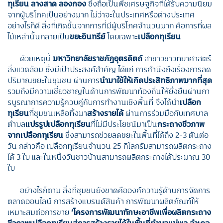
ทุเรียน ลางสาด ลองกอง
ซึ่งถือเป็นพืชเศรษฐกิจที่ได้รับความนิยม
จากผู้บริโภคเป็นอย่างมาก ไม่ว่าจะในประเทศหรือต่างประเทศ
อย่างไรก็ดี สิ่งที่เกิดขึ้นจากการที่มีผู้บริโภคจำนวนมาก คือการที่ผล
ไม้เหล่านั้นกลายเป็น
ขยะอินทรีย์
โดยเฉพาะ
เปลือกทุเรียน
ด้วยเหตุนี้
มหาวิทยาลัยราชภัฏอุตรดิตถ์
สาขาวิชาวิทยาศาสตร์
สิ่งแวดล้อม ซึ่งมีเป้าประสงค์สำคัญ ได้แก่ การคำนึงถึงเรื่องการลด
ปริมาณขยะในชุมชน ผ่านการ
นำมาใช้ให้เกิดประสิทธิภาพมากที่สุด
รวมถึงมีความเชี่ยวชาญในด้านการพัฒนาท้องถิ่นให้ยั่งยืนผ่านกา
รบูรณาการความรู้ควบคู่กับการทำงานเชิงพื้นที่ จึงได้นำ
เปลือก
ทุเรียน
ที่ชุมชนเหลือทิ้งมา
สร้างรายได้
ผ่านการร่วมมือกับเทศบาล
ตำบล
แปรรูปเปลือกทุเรียน
ที่ไม่มีประโยชน์มาเป็น
กระถางชีวภาพ
จากเปลือกทุเรียน
ซึ่งสามารถช่วยลดขยะในพื้นที่ได้ถึง
2-3
ตันต่อ
วัน กล่าวคือ เปลือกทุเรียนจำนวน 25 กิโลกรัมสามารถผลิตกระถาง
ได้ 3 ใบ และในหนึ่งวันชาวบ้านสามารถผลิตกระถางได้ประมาณ
30
ใบ
อย่างไรก็ตาม สิ่งที่ชุมชนยังขาดคือองค์ความรู้ด้านการจัดการ
ตลาดออนไลน์ การสร้างแบรนด์สินค้า การพัฒนาผลิตภัณฑ์ให้
เหมาะสมต่อการขาย
‘
โครงการพัฒนาทักษะอาชีพเพื่อผลิตกระถาง
ชีวภาพเปลือกทุเรียนสู่การสร้างรายได้ในพื้นที่ตำบลแม่พูล อำเภอ