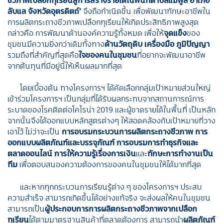
ลับแล จังหวัดอุตรดิตถ์
’
จึงถือกำเนิดขึ้น เพื่อพัฒนาทักษะอาชีพใน
การผลิตกระถางชีวภาพเปลือกทุเรียนให้เกิดประสิทธิภาพสูงสุด
กล่าวคือ การพัฒนาด้านองค์ความรู้ทั้งหมด เพื่อให้
จุดแข็ง
ของ
ชุมชนมีความยิ่งกว่าเดิมทั้งทาง
ด้านวัตถุดิบ เครื่องมือ ภูมิปัญญา
รวมถึงที่สำคัญที่สุดคือ
ใจของคนในชุมชน
ที่อยากจะพัฒนาอาชีพ
จากต้นทุนที่มีอยู่นี้ให้เห็นผลมากที่สุด
โดยเบื้องต้น ทางโครงการฯ ได้คัดเลือกกลุ่มเป้าหมายส่วนใหญ่
เข้าร่วมโครงการฯ เป็นกลุ่มที่ได้รับผลกระทบจากสถานการณ์การ
ระบาดของโรคติดต่อโคโรน่า 2019
และผู้ขาดรายได้ในพื้นที่ เป็นหลัก
จากนั้นจึงได้ออกแบบหลักสูตรต่างๆ ให้สอดคล้องกับเป้าหมายที่วาง
เอาไว้ ไม่ว่าจะเป็น
การอบรมกระบวนการผลิตกระถางชีวภาพ การ
ออกแบบผลิตภัณฑ์และบรรจุภัณฑ์ การอบรมการทำธุรกิจและ
ตลาดออนไลน์ การให้ความรู้เรื่องการเงิน
และ
ทักษะการทำงานเป็น
ทีม
เพื่อตอบสนองความต้องการของคนในชุมชนให้ได้มากที่สุด
และหากทุกกระบวนการเรียนรู้ต่าง ๆ ของโครงการฯ ประสบ
ความสำเร็จ สามารถเกิดขึ้นได้อย่างแท้จริง จะส่งผลให้คนในชุมชน
สามารถเป็น
ผู้ประกอบการการผลิตกระถางชีวภาพจากเปลือก
ทุเรียน
ได้ตามมาตรฐานสินค้าที่ตลาดต้องการ สามารถนำ
ผลิตภัณฑ์