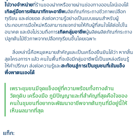
ไปวางจำหน่าย
ที่ร้านของฝากหรือขายผ่านช่องทางออนไลน์เองได้
เกิดคู่มือการพัฒนาทักษะอาชีพ
ผลิตภัณฑ์กระถางชีวภาพเปลือก
ทุเรียน และต่อยอด ส่งต่อความรู้อย่างเป็นแบบแผนสำหรับผู้
ประกอบการมือใหม่หรือสามารถแจกจ่ายให้กับผู้ที่สนใจได้ต่อไปใน
อนาคต และยังไม่รวมถึงการ
เกิดกลุ่มอาชีพ
ผู้ผลิตผลิตภัณฑ์กระถาง
ปลูกต้นไม้ชีวภาพจากเปลือกทุเรียนขึ้นโดยเฉพาะ
สิ่งเหล่านี้คือหมุดหมายสำคัญและเป็นเครื่องยืนยันได้ว่า หากสิ้น
สุดโครงการฯ แล้ว คนในพื้นที่จะยังมีกลุ่มอาชีพนี้เป็นแหล่งเรียนรู้
ให้คำปรึกษา ส่งต่อความรู้และ
สะท้อนสู่การเป็นชุมชนที่เข้มแข็ง
พึ่งพาตนเองได้
เพราะชุมชนมีจุดแข็งอยู่ที่ความพร้อมทั้งทางด้าน
วัตถุดิบ เครื่องมือ ภูมิปัญญาและที่สำคัญที่สุดคือใจของ
คนในชุมชนที่อยากจะพัฒนาอาชีพจากต้นทุนที่มีอยู่นี้ให้
เห็นผลมากที่สุด
แท็ก: