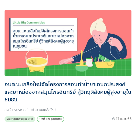
อบต.มะเกลือใหม่จัดโครงการสอนทำน้ำยาเอนกประสงค์
และยาหม่องจากสมุนไพรอินทรีย์ กู้วิกฤติสังคมผู้สูงอายุใน
ชุมชน
องค์การบริหารส่วนตําบลมะเกลือใหม่
17 เม.ย. 63
งานหัตถกรรมและฝีมือ
บทที่ 1 ณ จุดเริ่มต้น