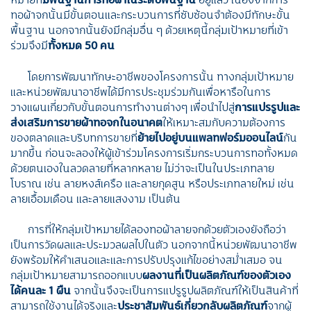
ทอผ้าจกนั้นมีขั้นตอนและกระบวนการที่ซับซ้อนจำต้องมีทักษะขั้น
พื้นฐาน นอกจากนั้นยังมีกลุ่มอื่น ๆ ด้วยเหตุนี้กลุ่มเป้าหมายที่เข้า
ร่วมจึงมี
ทั้งหมด 50 คน
โดยการพัฒนาทักษะอาชีพของโครงการนั้น ทางกลุ่มเป้าหมาย
และหน่วยพัฒนาอาชีพได้มีการประชุมร่วมกันเพื่อหารือในการ
วางแผนเกี่ยวกับขั้นตอนการทำงานต่างๆ เพื่อนำไปสู่
การแปรรูปและ
ส่งเสริมการขายผ้าทอจกในอนาคต
ให้เหมาะสมกับความต้องการ
ของตลาดและบริบทการขายที่
ย้ายไปอยู่บนแพลทฟอร์มออนไลน์
กัน
มากขึ้น ก่อนจะลองให้ผู้เข้าร่วมโครงการเริ่มกระบวนการทอทั้งหมด
ด้วยตนเองในลวดลายที่หลากหลาย ไม่ว่าจะเป็นในประเภทลาย
โบราณ เช่น ลายหงส์เครือ และลายกุดสูน หรือประเภทลายใหม่ เช่น
ลายเอื้อมเดือน และลายแสงงาม เป็นต้น
การที่ให้กลุ่มเป้าหมายได้ลองทอผ้าลายจกด้วยตัวเองยังถือว่า
เป็นการวัดผลและประมวลผลไปในตัว นอกจากนี้หน่วยพัฒนาอาชีพ
ยังพร้อมให้คำเสนอและและการปรับปรุงแก้ไขอย่างสม่ำเสมอ จน
กลุ่มเป้าหมายสามารถออกแบบ
ผลงานที่เป็นผลิตภัณฑ์ของตัวเอง
ได้คนละ 1 ผืน
จากนั้นจึงจะเป็นการแปรูรูปผลิตภัณฑ์ให้เป็นสินค้าที่
สามารถใช้งานได้จริงและ
ประชาสัมพันธ์เกี่ยวกลับผลิตภัณฑ์
จากผู้