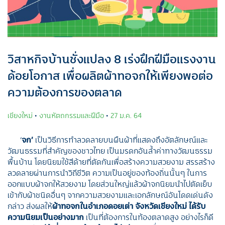
วิสาหกิจบ้านชั่งแปลง 8 เร่งฝึกฝีมือแรงงาน
ด้อยโอกาส เพื่อผลิตผ้าทอจกให้เพียงพอต่อ
ความต้องการของตลาด
เชียงใหม่
•
งานหัตถกรรมและฝีมือ
•
27 ม.ค. 64
‘
จก’
เป็นวิธีการทำลวดลายบนผืนผ้าที่แสดงถึงอัตลักษณ์และ
วัฒนธรรมที่สำคัญของชาวไทย เป็นมรดกอันล้ำค่าทางวัฒนธรรม
พื้นบ้าน โดยนิยมใช้สีด้ายที่ตัดกันเพื่อสร้างความสวยงาม สรรสร้าง
ลวดลายผ่านการนำวิถีชีวิต ความเป็นอยู่ของท้องถิ่นนั้นๆ ในการ
ออกแบบผ้าจกให้สวยงาม โดยส่วนใหญ่แล้วผ้าจกนิยมนำไปตัดเย็บ
เข้ากับผ้าชนิดอื่นๆ จากความสวยงามและเอกลักษณ์อันโดดเด่นดัง
กล่าว ส่งผลให้
ผ้าทอจกในอำเภอดอยเต่า จังหวัดเชียงใหม่ ได้รับ
ความนิยมเป็นอย่างมาก
เป็นที่ต้องการในท้องตลาดสูง อย่างไรก็ดี