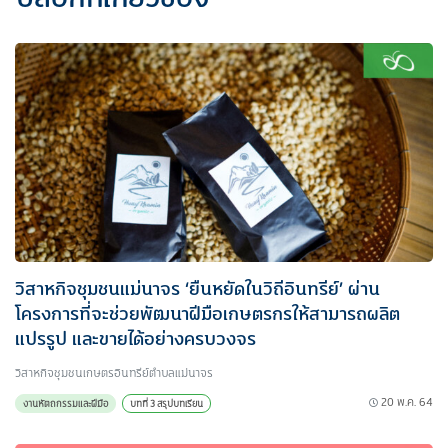
วิสาหกิจชุมชนแม่นาจร ‘ยืนหยัดในวิถีอินทรีย์’ ผ่าน
โครงการที่จะช่วยพัฒนาฝีมือเกษตรกรให้สามารถผลิต
แปรรูป และขายได้อย่างครบวงจร
วิสาหกิจชุมชนเกษตรอินทรีย์ตำบลแม่นาจร
20 พ.ค. 64
งานหัตถกรรมและฝีมือ
บทที่ 3 สรุปบทเรียน