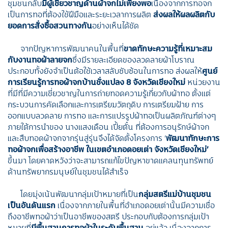
ชุมชนกลับ
มีผู้เชี่ยวชาญด้านผ้าจกไม่เพียงพอ
เนื่องจากการทอจก
เป็นการทอที่ต้องใช้ฝีมือและระยะเวลาการผลิต
ส่งผลให้ผลผลิตกับ
ยอดการสั่งซื้อสวนทางกัน
อย่างเห็นได้ชัด
จากปัญหาการพัฒนาคนในพื้นที่
ขาดทักษะความรู้ที่เหมาะสม
กับงานทอผ้าลายจก
ซึ่งมีรายละเอียดของลวดลายผ้าโบราณ
ประกอบทั้งยังจำเป็นต้อใช้เวลาสลับซับซ้อนในการทอ ส่งผลให้
ศูนย์
การเรียนรู้การทอผ้าจกบ้านชั่งแปลง 8 จังหวัดเชียงใหม่
หน่วยงาน
ที่มีที่มีความเชี่ยวชาญในการถ่ายทอดความรู้เกี่ยวกับผ้าทอ ตั้งแต่
กระบวนการคัดเลือกและการเตรียมวัตถุดิบ การเตรียมฝ้าย การ
ออกแบบลวดลาย การทอ และการแปรรูปผ้าทอเป็นผลิตภัณฑ์ต่างๆ
ภายใต้การนำของ นางแสงเดือน เปี้ยตั๋น ที่ต้องการอนุรักษ์ผ้าจก
และสืบทอดผ้าจกจากรุ่นสู่รุ่นจึงได้จัดตั้งโครงการ ‘
พัฒนาทักษะการ
ทอผ้าจกเพื่อสร้างอาชีพ ในเขตอำเภอดอยเต่า จังหวัดเชียงใหม่’
ขึ้นมา โดยคาดหวังว่าจะสามารถแก้ไขปัญหาขาดแคลนทุนทรัพทย์
ด้านทรัพยากรมนุษย์ในชุมชนได้สำเร็จ
โดยมุ่งเน้นพัฒนากลุ่มเป้าหมายที่เป็น
กลุ่มสตรีแม่บ้านชุมชน
เป็นอันดันแรก
เนื่องจากภายในพื้นที่อำเภอดอยเต่านั้นมีความเชื่อ
ถึงอาชีพทอผ้าว่าเป็นอาชีพของสตรี ประกอบกับต้องการกลุ่มเป้า
หมายที่
มีพื้นฐานการทอผ้าในระดับพื้นฐาน
อยู่แล้ว เนื่องจากการ