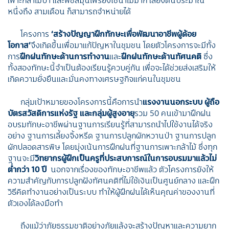
หนึ่งถึง สามเดือน ก็สามารถจำหน่ายได้
โครงการ
‘สร้างปัญญาฝึกทักษะเพื่อพัฒนาอาชีพผู้ด้อย
โอกาส’
จึงเกิดขึ้นเพื่อมาแก้ปัญหาในชุมชน โดยตัวโครงการจะมีทั้ง
การ
ฝึกฝนทักษะด้านการทำงาน
และ
ฝึกฝนทักษะด้านทัศนคติ
ซึ่ง
ทั้งสองทักษะนี้จำเป็นต้องเรียนรู้ควบคู่กัน เพื่อจะได้ช่วยส่งเสริมให้
เกิดความยั่งยืนและมั่นคงทางเศรษฐกิจแก่คนในชุมชน
กลุ่มเป้าหมายของโครงการนี้คือการนำ
แรงงานนอกระบบ ผู้ถือ
บัตรสวัสดิการแห่งรัฐ และกลุ่มผู้สูงอายุ
รวม 50 คนเข้ามาฝึกฝน
อบรมทักษะอาชีพผ่านฐานการเรียนรู้ที่สามารถนำไปใช้งานได้จริง
อย่าง ฐานการเลี้ยงจิ้งหรีด ฐานการปลูกผักหวานป่า ฐานการปลูก
ผักปลอดสารพิษ โดยมุ่งเน้นการฝึกฝนที่ฐานการเพาะกล้าไม้ ซึ่งทุก
ฐานจะมี
วิทยากรผู้ฝึกเป็นครูที่ประสบการณ์ในการอบรมมาแล้วไม่
ต่ำกว่า
10 ปี
นอกจากเรื่องของทักษะอาชีพแล้ว ตัวโครงการยังให้
ความสำคัญกับการปลูกฝังทัศนคติที่ไม่ใช้เงินเป็นศูนย์กลาง และฝึก
วิธีคิดทำงานอย่างเป็นระบบ ทำให้ผู้ฝึกฝนได้เห็นคุณค่าของงานที่
ตัวเองได้ลงมือทำ
ถึงแม้ว่าภัยธรรมชาติอย่างภัยแล้งจะสร้างปัญหาและความยาก