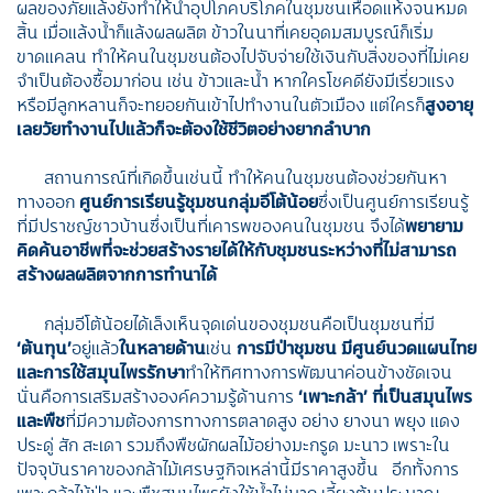
ผลของภัยแล้งยังทำให้น้ำอุปโภคบริโภคในชุมชนเหือดแห้งจนหมด
สิ้น เมื่อแล้งน้ำก็แล้งผลผลิต ข้าวในนาที่เคยอุดมสมบูรณ์ก็เริ่ม
ขาดแคลน ทำให้คนในชุมชนต้องไปจับจ่ายใช้เงินกับสิ่งของที่ไม่เคย
จำเป็นต้องซื้อมาก่อน เช่น ข้าวและน้ำ หากใครโชคดียังมีเรี่ยวแรง
หรือมีลูกหลานก็จะทยอยกันเข้าไปทำงานในตัวเมือง แต่ใครก็
สูงอายุ
เลยวัยทำงานไปแล้วก็จะต้องใช้ชีวิตอย่างยากลำบาก
สถานการณ์ที่เกิดขึ้นเช่นนี้ ทำให้คนในชุมชนต้องช่วยกันหา
ทางออก
ศูนย์การเรียนรู้ชุมชนกลุ่มอีโต้น้อย
ซึ่งเป็นศูนย์การเรียนรู้
ที่มีปราชญ์ชาวบ้านซึ่งเป็นที่เคารพของคนในชุมชน จึงได้
พยายาม
คิดค้นอาชีพที่จะช่วยสร้างรายได้ให้กับชุมชนระหว่างที่ไม่สามารถ
สร้างผลผลิตจากการทำนาได้
กลุ่มอีโต้น้อยได้เล็งเห็นจุดเด่นของชุมชนคือเป็นชุมชนที่มี
‘ต้นทุน’
อยู่แล้ว
ในหลายด้าน
เช่น
การมีป่าชุมชน มีศูนย์นวดแผนไทย
และการใช้สมุนไพรรักษา
ทำให้ทิศทางการพัฒนาค่อนข้างชัดเจน
นั่นคือการเสริมสร้างองค์ความรู้ด้านการ
‘เพาะกล้า’ ที่เป็นสมุนไพร
และพืช
ที่มีความต้องการทางการตลาดสูง อย่าง ยางนา พยุง แดง
ประดู่ สัก สะเดา รวมถึงพืชผักผลไม้อย่างมะกรูด มะนาว เพราะใน
ปัจจุบันราคาของกล้าไม้เศรษฐกิจเหล่านี้มีราคาสูงขึ้น อีกทั้งการ
เพาะกล้าไม้ป่า และพืชสมุนไพรยังใช้น้ำไม่มาก เลี้ยงต้นประมาณ