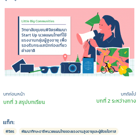
เมนู
บทก่อนหน้า
บทถัดไป
บทที่ 2 ระหว่างทาง
บทที่ 3 สรุปบทเรียน
นำทาง
เรื่อง
แท็ก:
พิจิตร
พัฒนาทักษะอาชีพนวดแผนไทยของแรงงานสูงอายุและผู้ด้อยโอกาส