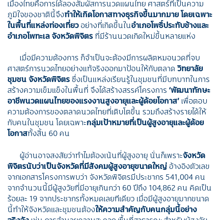
เมืองไทยคือการได้ลองสัมผัสการนวดแผนไทย ศาสตร์ที่เป็นความ
ภูมิใจของชาตินี้จึง
ทำให้เกิดโอกาสทางธุรกิจขึ้นมากมาย โดยเฉพาะ
ในพื้นที่แหล่งท่องเที่ยว
อย่างที่เกิดขึ้นใน
อำเภอโพธิ์ประทับช้างและ
อำเภอโพทะเล จังหวัดพิจิตร
ที่มีร้านนวดเกิดใหม่ขึ้นหลายแห่ง
เมื่อมีความต้องการ ก็จำเป็นจะต้องมีการผลิตหมอนวดที่จบ
ศาสตร์การนวดไทยอย่างแท้จริงออกมาป้อนให้กับตลาด
วิทยาลัย
ชุมชน จังหวัดพิจิตร
ซึ่งเป็นแหล่งเรียนรู้ในชุมชนที่มีบทบาทในการ
สร้างความเข็มแข็งในพื้นที่ จึงได้สร้างสรรค์โครงการ
‘พัฒนาทักษะ
อาชีพนวดแผนไทยของแรงงานสูงอายุและผู้ด้อยโอกาส’
เพื่อตอบ
ความต้องการของตลาดนวดไทยที่เติบโตขึ้น รวมถึงสร้างรายได้ให้
กับคนในชุมชน โดยเฉพาะ
กลุ่มเป้าหมายที่เป็นผู้สูงอายุและผู้ด้อย
โอกาส
ทั้งสิ้น 60 คน
ผู้อ่านอาจสงสัยว่าทำไมต้องเน้นที่ผู้สูงอายุ นั่นก็เพราะ
จังหวัด
พิจิตรนับว่าเป็นจังหวัดที่มีสังคมผู้สูงอายุขนาดใหญ่
อ้างอิงตัวเลข
จากเอกสารโครงการพบว่า จังหวัดพิจิตรมีประชากร 541,004 คน
จากจำนวนนี้มีผู้สูงวัยที่มีอายุเกินกว่า 60 ปีถึง 104,862 คน คิดเป็น
ร้อยละ 19 จากประชากรทั้งหมดเลยทีเดียว เมื่อมีผู้สูงอายุมากขนาด
นี้ทำให้จังหวัดและชุมชนต้อง
ให้ความสำคัญกับคนกลุ่มนี้อย่าง
จริงจัง
เช่น การอำนวยความสะดวก พื้นที่สาธารณะสำหรับผู้สูงวัย