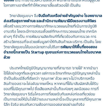
โอกาสทางอาชีพที่ทำให้พวกเขาเลี้ยงตัวเองได้ เป็นต้น
วิทยาลัยชุมชนฯ จึง
จับมือกับเครือข่ายสำคัญอย่าง โรงพยาบาล
ส่งเสริมสุขภาพตำบล และสำนักงานพัฒนาฝีมือแรงงานพิจิตร
เพื่อสร้างแนวทางการพัฒนาทักษะนวดแผนไทยที่เน้นการปฏบัติ
งานจริง โดยจะมีการอบรมตั้งแต่ทักษะการนวดแผนไทย เทคนิค
ต่างๆ ที่จำเป็น การพัฒนาผลิตภัณฑ์ที่เกี่ยวข้องกับการนวด การ
สร้างวัตกรรมที่จะช่วยเพิ่มมูลค่าให้กับสินค้าและบริการ เป็นต้น โดย
วิทยาลัยชุมชนได้มองปลายทางไปถึงกา
รพัฒนาให้พื้นที่ของสอง
อำเภอนี้กลายเป็น
Startup ชุมชนแห่งการนวดแผนไทยในอนาคต
ด้วย
ประเทศไทยมีภูมิปัญญามากมายที่สามารถ ‘ขายได้’ หากนำมา
ใช้ได้อย่างถูกที่และถูกเวลา แต่การจะรักษาทักษะภูมิปัญญาเหล่านั้น
จำเป็นต้องมีสิ่งที่เรียกว่า ‘คุณภาพ’ ด้วย เพราะไม่ว่าบริการหรือ
สินค้าของเราจะโด่งดังมากแค่ไหน หากคนที่ได้มาสัมผัสกลับได้รับ
ของที่ไม่มีคุณภาพไป ชื่อเสียงเหล่านั้นก็จะค่อยๆ ลดน้อยลง การที่
วิทยาลัยชุมชนฯ ริเริ่มโครงการที่สอดรับกับแหล่งท่องเที่ยวย่อม
เป็นการช่วยให้มั่นใจได้ว่าแรงงานเหล่านี้จะเป็นบุคลากรที่มีคุณภาพ
รู้ลึก รู้จริง ตรงกับความต้องการของตลาดอย่างแท้จริง