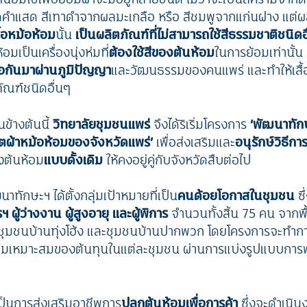
็ดคำแสด สีเทาดำจากผลมะเกลือ หรือ สีชมพูจากแก่นฝาง แต่ผลิ
ื้อหม้อห้อม
นั้น
เป็นผลิตภัณฑ์ที่ไม่สามารถใช้สีธรรมชาติชนิดอ
้อมเป็นเครื่องนุ่งห่มที่
ต้องใช้สีของต้นห้อม
ในการย้อมเท่านั้น 
อกันมาผ่านภูมิปัญญา
และวัฒนธรรมของคนแพร่ และทำให้เสื้อ
ัณฑ์ชนิดอื่นๆ
ข้างต้นนี้
วิทยาลัยชุมชนแพร่
จึงได้ริเริ่มโครงการ
‘พัฒนาทัก
ผ้าหม้อห้อมของจังหวัดแพร่’
เพื่อส่งเสริมและ
อนุรักษ์วิธีกา
งต้นห้อม
แบบดั้งเดิม
ให้คงอยู่คู่กับจังหวัดสืบต่อไป
าทักษะฯ ได้ตั้งกลุ่มเป้าหมายที่เป็น
คนด้อยโอกาสในชุมชน
ซึ
ฯ ผู้ว่างงาน ผู้สูงอายุ และผู้พิการ
จำนวนทั้งสิ้น 75 คน จากพื้
 ชุมชนบ้านทุ่งโฮ้ง และชุมชนบ้านปากพวก โดยโครงการจะทำก
มเหมาะสมของต้นทุนในแต่ละชุมชน ผ่านการแบ่งรูปแบบการพ
ป็นการส่งเสริมอาชีพการ
ปลูกต้นห้อมเพื่อการค้า
ซึ่งจะดำเนินง