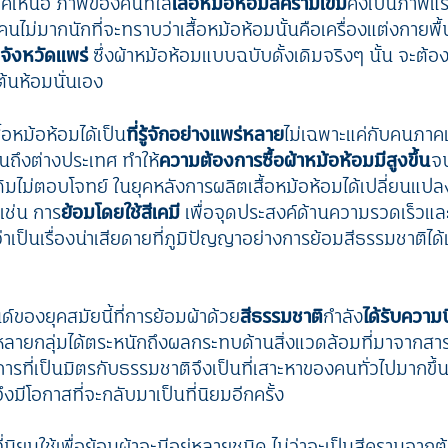
ภาคเหนือ ภาพของคนที่ใส่
เสื้อหม้อห้อมสีครามเข้ม
คงเป็นภาพแรก
นไม่มากนักที่จะทราบว่าเสื้อหม้อห้อมนั้นคือเครื่องแต่งกายพื้
ังหวัดแพร่
ซึ่งผ้าหม้อห้อมแบบฉบับดั้งเดิมจริงๆ นั้น จะต้
กต้นห้อมนั่นเอง
ื้อหม้อห้อมได้เป็น
ที่รู้จักอย่างแพร่หลาย
ไม่เฉพาะแค่กับคนภาคเห
ถึงต่างประเทศ ทำให้
ความต้องการซื้อผ้าหม้อห้อมมีสูงขึ้น
จ
มไม่ตอบโจทย์ ในยุคหลังการผลิตเสื้อหม้อห้อมได้เปลี่ยนแป
 เช่น การ
ย้อมโดยใช้สีเคมี
เพื่อจุดประสงค์ด้านความรวดเร็วแ
ว่าเป็นเรื่องน่าเสียดายที่ภูมิปัญญาอย่างการย้อมสีธรรมชาติได
ด์ของยุคสมัยนี้ที่การย้อมผ้าด้วย
สีธรรมชาติ
กำลัง
ได้รับความ
คหลายกลุ่มได้ตระหนักถึงผลกระทบด้านสิ่งแวดล้อมที่มาจากสารเ
นการที่เป็นมิตรกับธรรมชาติจึงเป็นที่เสาะหาของคนทั่วไปมากขึ
ึงมีโอกาสที่จะกลับมาเป็นที่นิยมอีกครั้ง
ี่นิยมใช้เพื่อย้อมผ้าจะมีอยู่หลายชนิด ไม่ว่าจะเป็นสีครามจา