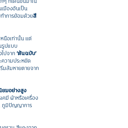
ๆ ที่เด่นขึ้นมาใน
นเมืองอันเป็น
องทำการย้อมด้วย
สี
นือเท่านั้น แต่
นรูปแบบ
ลงไปจาก
‘ต้นฉบับ’
ละความประหยัด
้เริ่มล้มหายตายจาก
นิยมอย่างสูง
คมี ผ้าหรือเครื่อง
้น ภูมิปัญญาการ
กต้นคราม สีแดงจาก