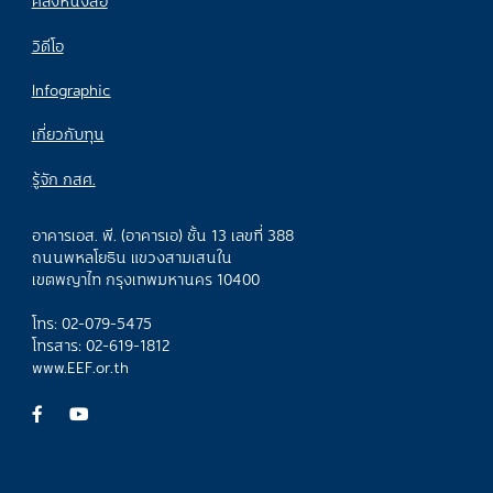
คลังหนังสือ
วิดีโอ
Infographic
เกี่ยวกับทุน
รู้จัก กสศ.
อาคารเอส. พี. (อาคารเอ) ชั้น 13 เลขที่ 388
ถนนพหลโยธิน แขวงสามเสนใน
เขตพญาไท กรุงเทพมหานคร 10400
โทร: 02-079-5475
โทรสาร: 02-619-1812
www.EEF.or.th