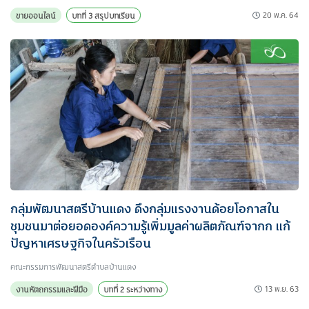
20 พ.ค. 64
ขายออนไลน์
บทที่ 3 สรุปบทเรียน
กลุ่มพัฒนาสตรีบ้านแดง ดึงกลุ่มแรงงานด้อยโอกาสใน
ชุมชนมาต่อยอดองค์ความรู้เพิ่มมูลค่าผลิตภัณฑ์จากก แก้
ปัญหาเศรษฐกิจในครัวเรือน
คณะกรรมการพัฒนาสตรีตำบลบ้านแดง
13 พ.ย. 63
งานหัตถกรรมและฝีมือ
บทที่ 2 ระหว่างทาง