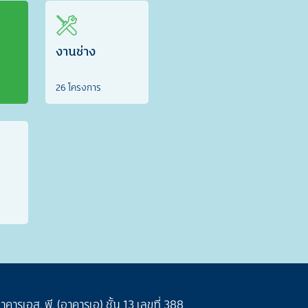
งานช่าง
26 โครงการ
าคารเอส. พี. (อาคารเอ) ชั้น 13 เลขที่ 388