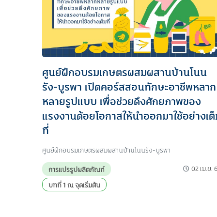
ศูนย์ฝึกอบรมเกษตรผสมผสานบ้านโนน
รัง-บูรพา เปิดคอร์สสอนทักษะอาชีพหลาก
หลายรูปแบบ เพื่อช่วยดึงศักยภาพของ
แรงงานด้อยโอกาสให้นำออกมาใช้อย่างเต็
ที่
ศูนย์ฝึกอบรมเกษตรผสมผสานบ้านโนนรัง-บูรพา
02 เม.ย. 
การแปรรูปผลิตภัณฑ์
บทที่ 1 ณ จุดเริ่มต้น