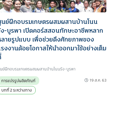
ศูนย์ฝึกอบรมเกษตรผสมผสานบ้านโนน
รัง-บูรพา เปิดคอร์สสอนทักษะอาชีพหลาก
หลายรูปแบบ เพื่อช่วยดึงศักยภาพของ
แรงงานด้อยโอกาสให้นำออกมาใช้อย่างเต็ม
ี่
ูนย์ฝึกอบรมเกษตรผสมผสานบ้านโนนรัง-บูรพา
19 ส.ค. 63
การแปรรูปผลิตภัณฑ์
บทที่ 2 ระหว่างทาง