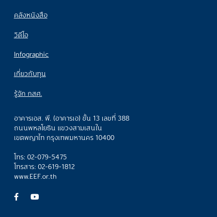
คลังหนังสือ
วิดีโอ
Infographic
เกี่ยวกับทุน
รู้จัก กสศ.
อาคารเอส. พี. (อาคารเอ) ชั้น 13 เลขที่ 388
ถนนพหลโยธิน แขวงสามเสนใน
เขตพญาไท กรุงเทพมหานคร 10400
โทร: 02-079-5475
โทรสาร: 02-619-1812
www.EEF.or.th