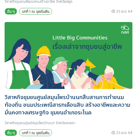
วิสาหกิจชุมชนพัฒนาคนสร้างอาชีพ จังหวัดสตูล
23 เม.ย. 64
อื่น ๆ
บทที่ 1 ณ จุดเริ่มต้น
วิสาหกิจชุมชนศูนย์สมุนไพรบ้านนกสืบสานการทำขนม
ท้องถิ่น ขนมประเพณีสารทเดือนสิบ สร้างอาชีพและความ
มั่นคงทางเศรษฐกิจ ชุมชนอำเภอระโนด
วิสาหกิจชุมชนศูนย์สมุนไพรบ้านนก จังหวัดสงขลา
23 เม.ย. 64
อื่น ๆ
บทที่ 1 ณ จุดเริ่มต้น