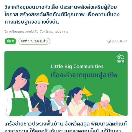
วิสาหกิจชุมชนบางหัวเสือ ประสานพลังส่งเสริมผู้ด้อย
โอกาส สร้างสรรค์ผลิตภัณฑ์มีคุณภาพ เพื่อความมั่นคง
ทางเศรษฐกิจอย่างยั่งยืน
วิสาหกิจชุมชนบางหัวเสือ จังหวัดสมุทรปราการ
23 เม.ย. 64
อื่น ๆ
บทที่ 1 ณ จุดเริ่มต้น
เครือข่ายชาวประมงพื้นบ้าน จังหวัดสตูล พัฒนาผลิตภัณฑ์
อาหารทะเล ให้สอดรับกับระบบตลาดออนไลน์ แก้ปัญหา