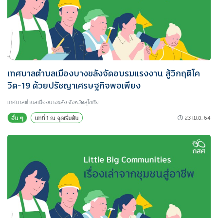
เทศบาลตำบลเมืองบางขลังจัดอบรมแรงงาน สู้วิกฤติโค
วิด-19 ด้วยปรัชญาเศรษฐกิจพอเพียง
เทศบาลตำบลเมืองบางขลัง จังหวัดสุโขทัย
23 เม.ย. 64
อื่น ๆ
บทที่ 1 ณ จุดเริ่มต้น