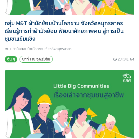
กลุ่ม M&T ผ้ามัดย้อมบ้านโคกขาม จังหวัดสมุทรสาคร
เรียนรู้การทำผ้ามัดย้อม พัฒนาศักยภาพคน สู่การเป็น
ชุมชนเข้มแข็ง
M&T ผ้ามัดย้อมบ้านโคกขาม จังหวัดสมุทรสาคร
23 เม.ย. 64
อื่น ๆ
บทที่ 1 ณ จุดเริ่มต้น