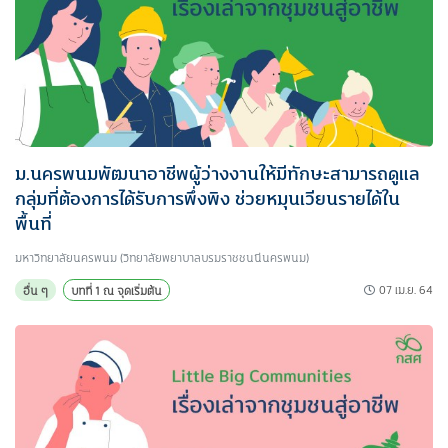
ม.นครพนมพัฒนาอาชีพผู้ว่างงานให้มีทักษะสามารถดูแล
กลุ่มที่ต้องการได้รับการพึ่งพิง ช่วยหมุนเวียนรายได้ใน
พื้นที่
มหาวิทยาลัยนครพนม (วิทยาลัยพยาบาลบรมราชชนนีนครพนม)
07 เม.ย. 64
อื่น ๆ
บทที่ 1 ณ จุดเริ่มต้น