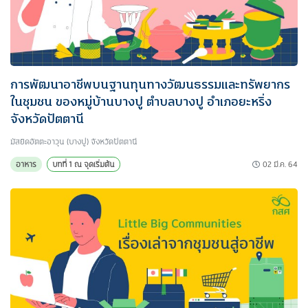
การพัฒนาอาชีพบนฐานทุนทางวัฒนธรรมและทรัพยากร
ในชุมชน ของหมู่บ้านบางปู ตำบลบางปู อำเภอยะหริ่ง
จังหวัดปัตตานี
มัสยิดอัตตะอาวุน (บางปู) จังหวัดปัตตานี
02 มี.ค. 64
อาหาร
บทที่ 1 ณ จุดเริ่มต้น