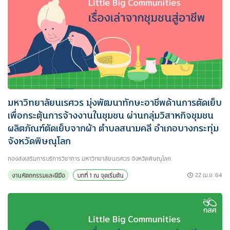
มหาวิทยาลัยนเรศวร มุ่งพัฒนาทักษะอาชีพด้านการตัดเย็บ
เพื่อกระตุ้นการจ้างงานในชุมชน ผ่านกลุ่มวิสาหกิจชุมชน
ผลิตภัณฑ์ตัดเย็บจากผ้า ตำบลสนามคลี อำเภอบางกระทุ่ม
จังหวัดพิษณุโลก
กองส่งเสริมการบริการวิชาการ มหาวิทยาลัยนเรศวร จังหวัดพิษณุโลก
22 เม.ย. 64
งานหัตถกรรมและฝีมือ
บทที่ 1 ณ จุดเริ่มต้น