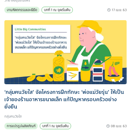
วิทยาลัยชุมชนแพร่
17 เม.ย. 63
งานหัตถกรรมและฝีมือ
บทที่ 1 ณ จุดเริ่มต้น
‘กลุ่มฅนวัยใส’ จัดโครงการฝึกทักษะ ‘พ่อแม่วัยรุ่น’ ให้เป็น
เจ้าของร้านอาหารขนาดเล็ก แก้ปัญหาครอบครัวอย่าง
ยั่งยืน
กลุ่มฅนวัยใส
08 เม.ย. 63
การแปรรูปผลิตภัณฑ์
บทที่ 1 ณ จุดเริ่มต้น