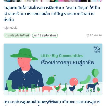
‘กลุ่มฅนวัยใส’ จัดโครงการฝึกทักษะ ‘พ่อแม่วัยรุ่น’ ให้เป็น
เจ้าของร้านอาหารขนาดเล็ก แก้ปัญหาครอบครัวอย่าง
ยั่งยืน
กลุ่มฅนวัยใส
20 พ.ค. 64
การแปรรูปผลิตภัณฑ์
บทที่ 3 สรุปบทเรียน
สภาองค์กรชุมชนตำบลพรุพีพัฒนาทักษะการเกษตรสู่การ