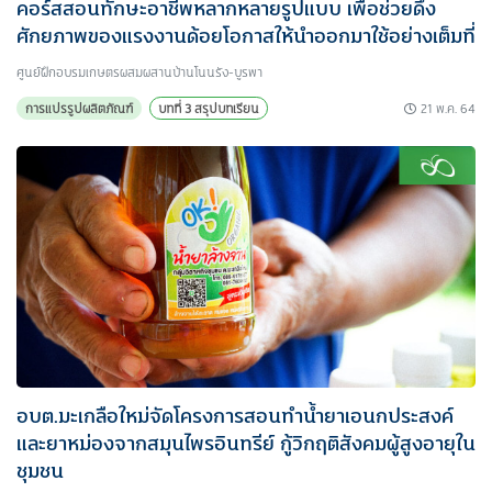
คอร์สสอนทักษะอาชีพหลากหลายรูปแบบ เพื่อช่วยดึง
ศักยภาพของแรงงานด้อยโอกาสให้นำออกมาใช้อย่างเต็มที่
ศูนย์ฝึกอบรมเกษตรผสมผสานบ้านโนนรัง-บูรพา
21 พ.ค. 64
การแปรรูปผลิตภัณฑ์
บทที่ 3 สรุปบทเรียน
อบต.มะเกลือใหม่จัดโครงการสอนทำน้ำยาเอนกประสงค์
และยาหม่องจากสมุนไพรอินทรีย์ กู้วิกฤติสังคมผู้สูงอายุใน
ชุมชน