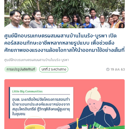
ศูนย์ฝึกอบรมเกษตรผสมผสานบ้านโนนรัง-บูรพา เปิด
คอร์สสอนทักษะอาชีพหลากหลายรูปแบบ เพื่อช่วยดึง
ศักยภาพของแรงงานด้อยโอกาสให้นำออกมาใช้อย่างเต็มที่
ศูนย์ฝึกอบรมเกษตรผสมผสานบ้านโนนรัง-บูรพา
19 ส.ค. 63
การแปรรูปผลิตภัณฑ์
บทที่ 2 ระหว่างทาง