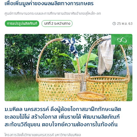
เพื่อเพิ่มมูลค่าของผลผลิตทางการเกษตร
ศูนย์การศึกษานอกระบบและการศึกษาตามอัธยาศัยอำเภอสุไหงโก-ลก
25 พ.ย. 63
การแปรรูปผลิตภัณฑ์
บทที่ 2 ระหว่างทาง
ม.มหิดล นครสวรรค์ ดึงผู้ด้อยโอกาสมาฝึกทักษะผลิต
ชะลอมไม้ไผ่ สร้างโอกาส เพิ่มรายได้ พัฒนาผลิตภัณฑ์
สะท้อนวิถีชุมชน ตอบโจทย์ความต้องการในท้องถิ่น
โครงการจัดตั้งวิทยาเขตนครสวรรค์ มหาวิทยาลัยมหิดล