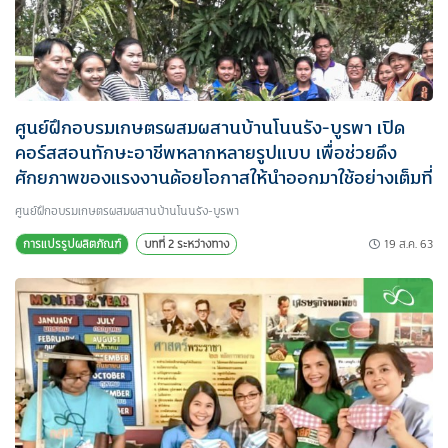
ศูนย์ฝึกอบรมเกษตรผสมผสานบ้านโนนรัง-บูรพา เปิด
คอร์สสอนทักษะอาชีพหลากหลายรูปแบบ เพื่อช่วยดึง
ศักยภาพของแรงงานด้อยโอกาสให้นำออกมาใช้อย่างเต็มที่
ศูนย์ฝึกอบรมเกษตรผสมผสานบ้านโนนรัง-บูรพา
19 ส.ค. 63
การแปรรูปผลิตภัณฑ์
บทที่ 2 ระหว่างทาง