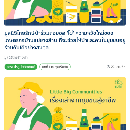
มูลนิธิไทยรักษ์ป่าร่วมต่อยอด ‘ไผ่’ ความหวังใหม่ของ
เกษตรกรบ้านแม่ยางส้าน ที่จะช่วยให้ป่าและคนในชุมชนอยู่
ร่วมกันได้อย่างสมดุล
มูลนิธิไทยรักษ์ป่า
22 ม.ค. 64
การแปรรูปผลิตภัณฑ์
บทที่ 1 ณ จุดเริ่มต้น