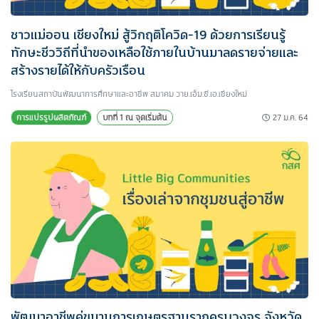
ชาวแม่ออน เชียงใหม่ สู้วิกฤติโควิด-19 ด้วยการเรียนรู้
ทักษะชีววิถีที่นำของเหลือใช้ภายในบ้านมาลดรายจ่ายและ
สร้างรายได้ให้กับครัวเรือน
โรงเรียนสถาบันพัฒนาการศึกษาและอาชีพ สมาคม วาย.เอ็ม.ซี.เอ.เชียงใหม่
27 ม.ค. 64
การแปรรูปผลิตภัณฑ์
บทที่ 1 ณ จุดเริ่มต้น
พัฒนาอาชีพคู่ขนานการเกษตรฐานรากครบวงจร จังหวัด