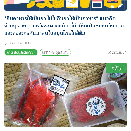
“กินอาหารให้เป็นยา ไม่ใช่กินยาให้เป็นอาหาร” แนวคิด
ง่ายๆ จากมูลนิธิวัชระดวงแก้ว ที่ทำให้คนในชุมชนวังทอง
และดงละครหันมาสนใจสมุนไพรใกล้ตัว
มูลนิธิวัชระดวงแก้ว
22 ม.ค. 64
การแปรรูปผลิตภัณฑ์
บทที่ 1 ณ จุดเริ่มต้น