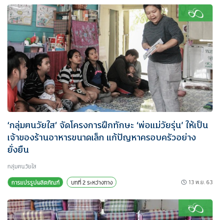
‘กลุ่มฅนวัยใส’ จัดโครงการฝึกทักษะ ‘พ่อแม่วัยรุ่น’ ให้เป็น
เจ้าของร้านอาหารขนาดเล็ก แก้ปัญหาครอบครัวอย่าง
ยั่งยืน
กลุ่มฅนวัยใส
13 พ.ย. 63
การแปรรูปผลิตภัณฑ์
บทที่ 2 ระหว่างทาง