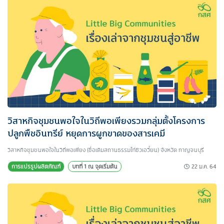
วิสาหกิจชุมชนพอใจในวิถีพอเพียงรวมกลุ่มตั้งโครงการ
ปลูกพืชอินทรีย์ หยุดการผูกขาดของสารเคมี
วิสาหกิจชุมชนพอใจในวิถีพอเพียง (ชื่อเดิมสถานธรรมไท่ซิวเอวี๋ยน) จังหวัด กาญจนบุรี
22 ม.ค. 64
การแปรรูปผลิตภัณฑ์
บทที่ 1 ณ จุดเริ่มต้น