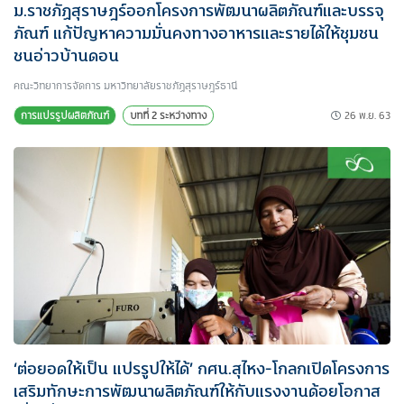
ม.ราชภัฏสุราษฎร์ออกโครงการพัฒนาผลิตภัณฑ์และบรรจุ
ภัณฑ์ แก้ปัญหาความมั่นคงทางอาหารและรายได้ให้ชุมชน
ชนอ่าวบ้านดอน
คณะวิทยาการจัดการ มหาวิทยาลัยราชภัฏสุราษฎร์ธานี
26 พ.ย. 63
การแปรรูปผลิตภัณฑ์
บทที่ 2 ระหว่างทาง
‘ต่อยอดให้เป็น แปรรูปให้ได้’ กศน.สุไหง-โกลกเปิดโครงการ
เสริมทักษะการพัฒนาผลิตภัณฑ์ให้กับแรงงานด้อยโอกาส