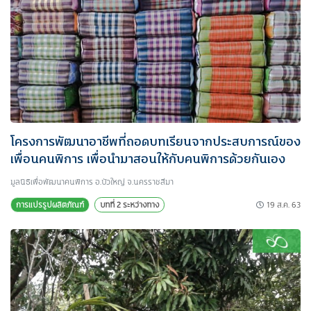
โครงการพัฒนาอาชีพที่ถอดบทเรียนจากประสบการณ์ของ
เพื่อนคนพิการ เพื่อนำมาสอนให้กับคนพิการด้วยกันเอง
มูลนิธิเพื่อพัฒนาคนพิการ อ.บัวใหญ่ จ.นครราชสีมา
19 ส.ค. 63
การแปรรูปผลิตภัณฑ์
บทที่ 2 ระหว่างทาง