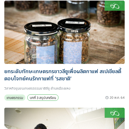
ยกระดับทักษะเกษตรกรชาวลีซูเพื่อผลิตกาแฟ สเปเชียลตี้
ตอบโจทย์คนรักกาแฟที่ ‘รสชาติ’
วิสาหกิจชุมชนเกษตรธรรมชาติลีซู ตำบลเมืองแหง
20 พ.ค. 64
เกษตรกรรม
บทที่ 3 สรุปบทเรียน