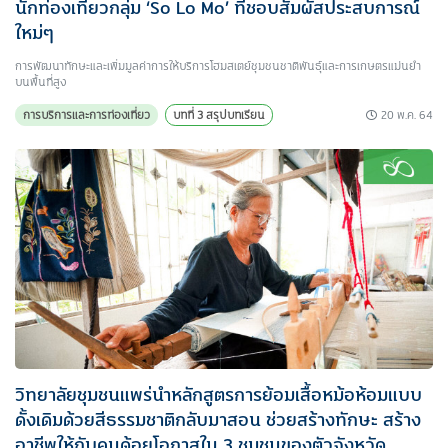
นักท่องเที่ยวกลุ่ม ‘So Lo Mo’ ที่ชอบสัมผัสประสบการณ์
ใหม่ๆ
การพัฒนาทักษะและเพิ่มมูลค่าการให้บริการโฮมสเตย์ชุมชนชาติพันธุ์และการเกษตรแม่นยำ
บนพื้นที่สูง
20 พ.ค. 64
การบริการและการท่องเที่ยว
บทที่ 3 สรุปบทเรียน
วิทยาลัยชุมชนแพร่นำหลักสูตรการย้อมเสื้อหม้อห้อมแบบ
ดั้งเดิมด้วยสีธรรมชาติกลับมาสอน ช่วยสร้างทักษะ สร้าง
อาชีพให้กับคนด้อยโอกาสใน 3 ชุมชนของตัวจังหวัด