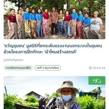
‘ขวัญชุมชน’ มูลนิธิที่ยกระดับแรงงานนอกระบบในชุมชน
ด้วยโครงการฝึกทักษะ ‘ผ้าไหมสร้างสรรค์’
มูลนิธิขวัญชุมชน
20 พ.ค. 64
งานหัตถกรรมและฝีมือ
บทที่ 3 สรุปบทเรียน