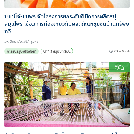
ม.แม่โจ้-ชุมพร จัดโครงการยกระดับฝีมือการผลิตสบู่
สมุนไพร เชื่อมการท่องเที่ยวกับผลิตภัณฑ์ชุมชนบ้านทรัพย์
ทวี
มหาวิทยาลัยแม่โจ้-ชุมพร
20 พ.ค. 64
การแปรรูปผลิตภัณฑ์
บทที่ 3 สรุปบทเรียน