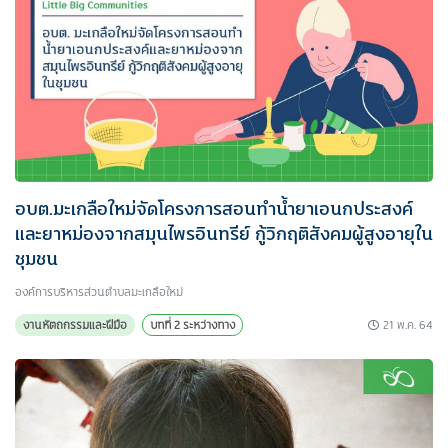
อบต.มะเกลือใหม่จัดโครงการสอนทำน้ำยาเอนกประสงค์
และยาหม่องจากสมุนไพรอินทรีย์ กู้วิกฤติสังคมผู้สูงอายุใน
ชุมชน
องค์การบริหารส่วนตําบลมะเกลือใหม่
21 พ.ค. 64
งานหัตถกรรมและฝีมือ
บทที่ 2 ระหว่างทาง