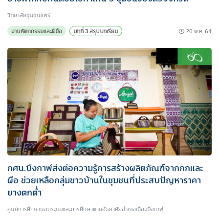
วิทยาลัยชุมชนแพร่
20 พ.ค. 64
งานหัตถกรรมและฝีมือ
บทที่ 3 สรุปบทเรียน
กศน.บึงกาฬส่งต่อความรู้การสร้างผลิตภัณฑ์จากกกและ
ผือ ช่วยเหลือกลุ่มชาวบ้านในชุมชนที่ประสบปัญหาราคา
ยางตกต่ำ
ศูนย์การศึกษานอกระบบและการศึกษาตามอัธยาศัยอำเภอเมืองบึงกาฬ