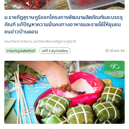
ม.ราชภัฏสุราษฎร์ออกโครงการพัฒนาผลิตภัณฑ์และบรรจุ
ภัณฑ์ แก้ปัญหาความมั่นคงทางอาหารและรายได้ให้ชุมชน
ชนอ่าวบ้านดอน
คณะวิทยาการจัดการ มหาวิทยาลัยราชภัฏสุราษฎร์ธานี
20 พ.ค. 64
การแปรรูปผลิตภัณฑ์
บทที่ 3 สรุปบทเรียน