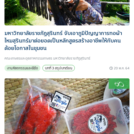
มหาวิทยาลัยราชภัฏสุรินทร์ จับเอาภูมิปัญญาการทอผ้า
ไหมสุรินทร์มาต่อยอดเป็นหลักสูตรสร้างอาชีพให้กับคน
ด้อยโอกาสในชุมชน
คณะเกษตรและอุตสาหกรรมเกษตร มหาวิทยาลัยราชภัฏสุรินทร์
20 พ.ค. 64
งานหัตถกรรมและฝีมือ
บทที่ 3 สรุปบทเรียน