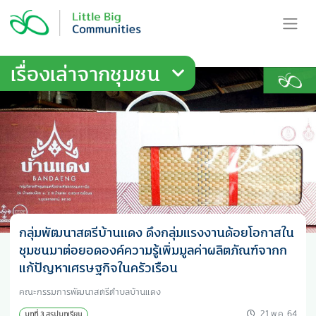
Skip
to
content
เรื่องเล่าจากชุมชน
กลุ่มพัฒนาสตรีบ้านแดง ดึงกลุ่มแรงงานด้อยโอกาสใน
ชุมชนมาต่อยอดองค์ความรู้เพิ่มมูลค่าผลิตภัณฑ์จากก
แก้ปัญหาเศรษฐกิจในครัวเรือน
คณะกรรมการพัฒนาสตรีตำบลบ้านแดง
21 พ.ค. 64
บทที่ 3 สรุปบทเรียน