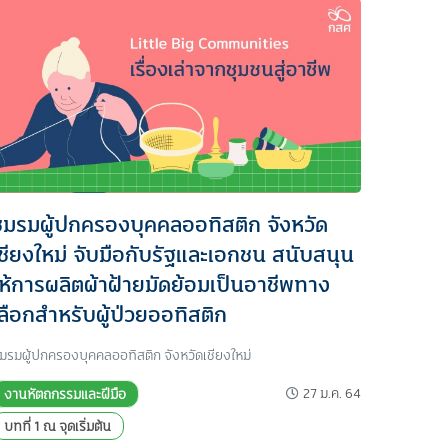
ชมรมผู้ปกครองบุคคลออทิสติก จังหวัด
เชียงใหม่ จับมือกับรัฐและเอกชน สนับสนุน
ให้การผลิตผ้าฝ้ายมัดย้อมเป็นอาชีพทาง
เลือกสำหรับผู้ป่วยออทิสติก
มรมผู้ปกครองบุคคลออทิสติก จังหวัดเชียงใหม่
27 ม.ค. 64
งานหัตถกรรมและฝีมือ
บทที่ 1 ณ จุดเริ่มต้น