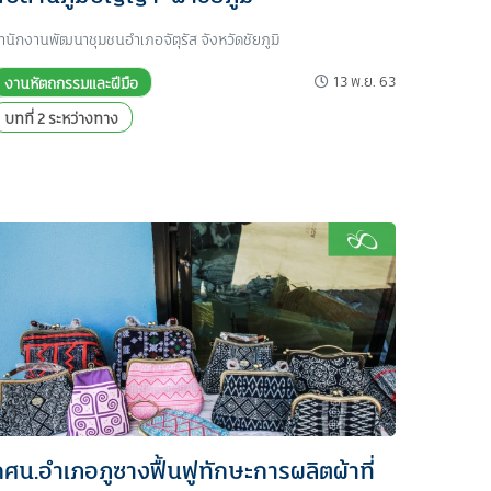
ำนักงานพัฒนาชุมชนอำเภอจัตุรัส จังหวัดชัยภูมิ
13 พ.ย. 63
งานหัตถกรรมและฝีมือ
บทที่ 2 ระหว่างทาง
กศน.อำเภอภูซางฟื้นฟูทักษะการผลิตผ้าที่