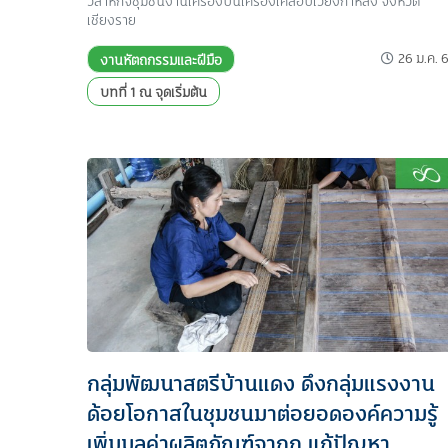
วิสาหกิจชุมชนงานเครื่องปั้นเครื่องเคลือบเวียงกาหลง จังหวัด
เชียงราย
26 ม.ค. 
งานหัตถกรรมและฝีมือ
บทที่ 1 ณ จุดเริ่มต้น
กลุ่มพัฒนาสตรีบ้านแดง ดึงกลุ่มแรงงาน
ด้อยโอกาสในชุมชนมาต่อยอดองค์ความรู้
เพิ่มมูลค่าผลิตภัณฑ์จากก แก้ปัญหา