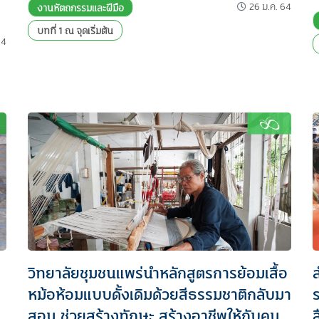
26 ม.ค. 64
งานหัตถกรรมและฝีมือ
บทที่ 1 ณ จุดเริ่มต้น
64
วิทยาลัยชุมชนแพร่นำหลักสูตรการย้อมเสื้อ
หม้อห้อมแบบดั้งเดิมด้วยสีธรรมชาติกลับมา
ร
สอน ช่วยสร้างทักษะ สร้างอาชีพให้กับคน
ส